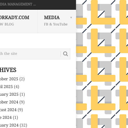
DIA MANAGEMENT ...
ORKADY.COM
MEDIA
W BLOG
FB & YouTube
HIVES
ober 2025
(2)
il 2025
(4)
uary 2025
(1)
ober 2024
(9)
ust 2024
(9)
e 2024
(1)
uary 2024
(32)