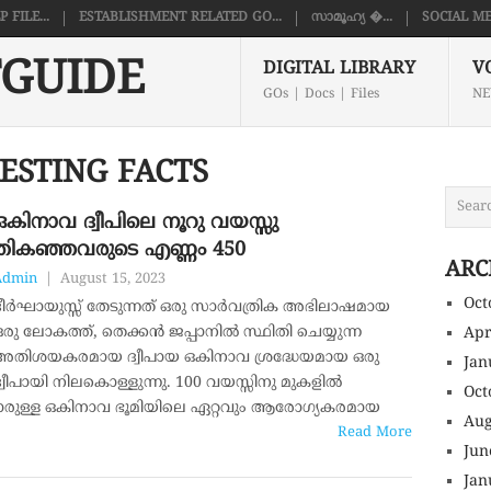
FILE...
ESTABLISHMENT RELATED GO...
സാമൂഹ്യ �...
SOCIAL ME
GUIDE
DIGITAL LIBRARY
V
GOs | Docs | Files
NE
ESTING FACTS
ഒകിനാവ ദ്വീപിലെ നൂറു വയസ്സു
തികഞ്ഞവരുടെ എണ്ണം 450
ARC
Admin
|
August 15, 2023
Oct
ദീർഘായുസ്സ് തേടുന്നത് ഒരു സാർവത്രിക അഭിലാഷമായ
ഒരു ലോകത്ത്, തെക്കൻ ജപ്പാനിൽ സ്ഥിതി ചെയ്യുന്ന
Apr
അതിശയകരമായ ദ്വീപായ ഒകിനാവ ശ്രദ്ധേയമായ ഒരു
Jan
ദ്വീപായി നിലകൊള്ളുന്നു. 100 വയസ്സിനു മുകളിൽ
Oct
കാരുള്ള ഒകിനാവ ഭൂമിയിലെ ഏറ്റവും ആരോഗ്യകരമായ
Aug
Read More
Jun
Jan