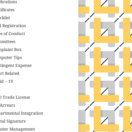
ebrations
ificates
cklist
il Registration
e of Conduct
mittees
plaint Box
puter Tips
tingent Expense
rt Related
id – 19
Z
 Trade License
Arrears
artmental Integration
ital Signature
aster Management