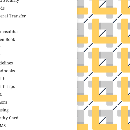
d Security
ds
eral Transfer
amasabha
en Book
T
T
delines
ndbooks
lth
lth Tips
C
ors
sing
ntity Card
GMS