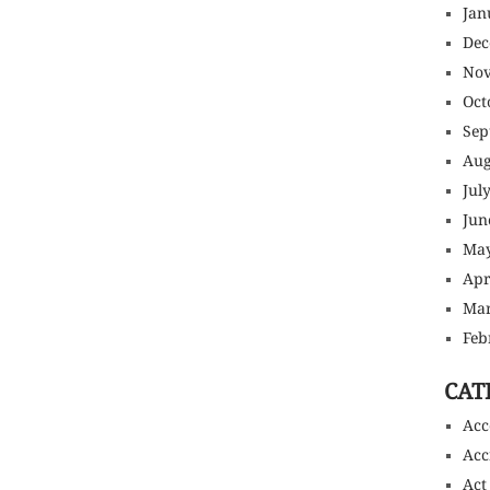
Jan
Dec
Nov
Oct
Sep
Aug
Jul
Jun
May
Apr
Mar
Feb
CAT
Acc
Acc
Act