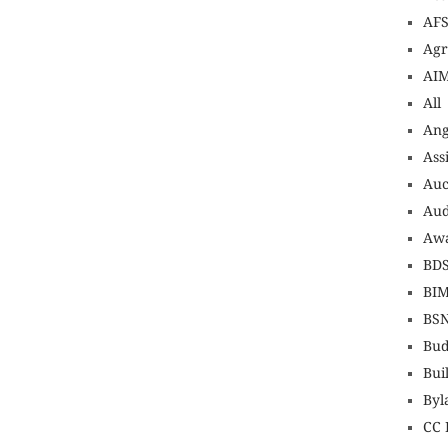
AF
Agr
AI
All
An
Ass
Auc
Aud
Awa
BD
BI
BS
Bud
Bui
Byl
CC 