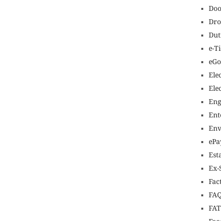
Doo
Dro
Dut
e-T
eGo
Ele
Ele
Eng
Ent
Env
ePa
Est
Ex-
Fac
FAQ
FA