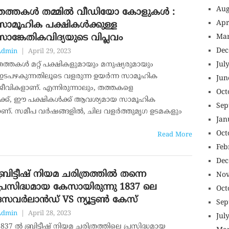
Aug
തത്തകൾ തമ്മിൽ വീഡിയോ കോളുകൾ :
Apr
സാമൂഹിക പക്ഷികൾക്കുള്ള
സാങ്കേതികവിദ്യയുടെ വിപ്ലവം
Mar
Dec
Admin
|
April 29, 2023
തത്തകൾ മറ്റ് പക്ഷികളുമായും മനുഷ്യരുമായും
Jul
ഇടപഴകുന്നതിലൂടെ വളരുന്ന ഉയർന്ന സാമൂഹിക
Jun
ജീവികളാണ്. എന്നിരുന്നാലും, തത്തകളെ
Oct
ർക്ക്, ഈ പക്ഷികൾക്ക് ആവശ്യമായ സാമൂഹിക
Sep
യാണ്. സമീപ വർഷങ്ങളിൽ, ചില വളർത്തുമൃഗ ഉടമകളും
Jan
Oct
Read More
Feb
Dec
ബ്രിട്ടീഷ് നിയമ ചരിത്രത്തിൽ തന്നെ
Nov
പ്രസിദ്ധമായ കേസായിരുന്നു 1837 ലെ
Oct
സേവർലാൻഡ് VS ന്യൂട്ടൺ കേസ്
Sep
Admin
|
April 28, 2023
Jul
837 ൽ ബ്രിട്ടീഷ് നിയമ ചരിത്രത്തിലെ പ്രസിദ്ധമായ