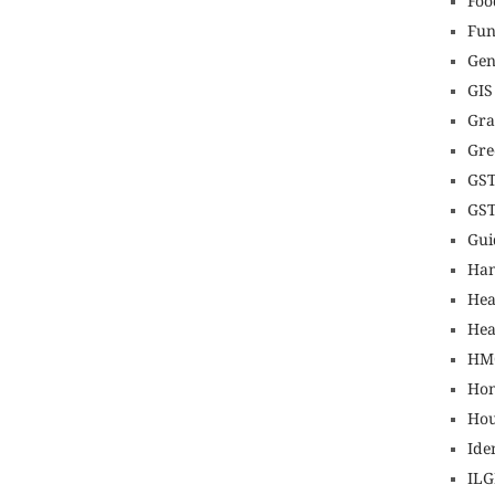
Foo
Fun
Gen
GIS
Gr
Gre
GS
GS
Gui
Ha
Hea
Hea
HM
Hon
Hou
Ide
IL