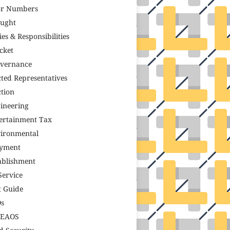
r Numbers
ught
ies & Responsibilities
icket
vernance
cted Representatives
ction
ineering
ertainment Tax
ironmental
yment
ablishment
Service
t Guide
s
TEAOS