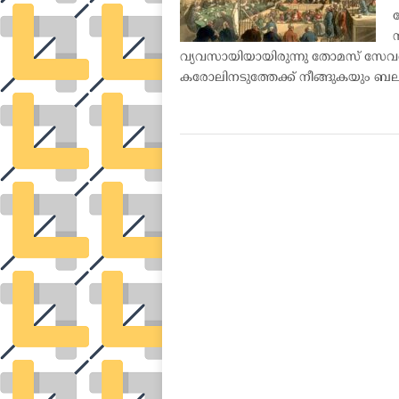
ന
വ്യവസായിയായിരുന്നു തോമസ് സേവർ
കരോലിനടുത്തേക്ക് നീങ്ങുകയും ബ
POSTS
NAVIGATION