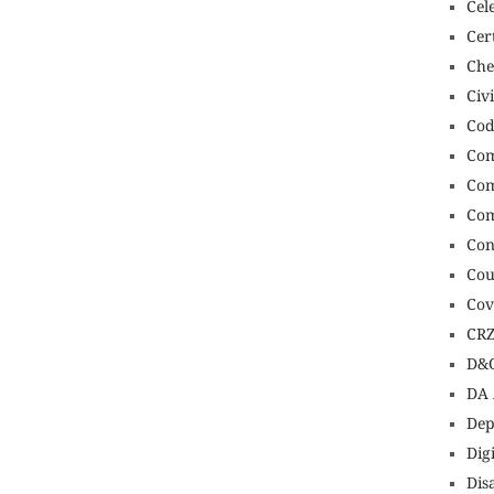
Cel
Cert
Che
Civ
Cod
Com
Com
Com
Con
Cou
Cov
CR
D&O
DA 
Dep
Dig
Dis