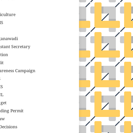
S
iculture
MS
ganawadi
istant Secretary
tion
it
reness Campaign
S
MS
NL
get
lding Permit
aw
Decisions