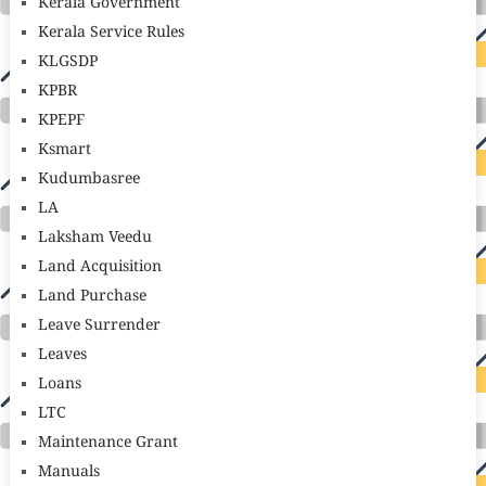
Kerala Government
Kerala Service Rules
KLGSDP
KPBR
KPEPF
Ksmart
Kudumbasree
LA
Laksham Veedu
Land Acquisition
Land Purchase
Leave Surrender
Leaves
Loans
LTC
Maintenance Grant
Manuals