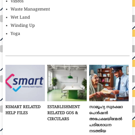
Videos
Waste Management
Wet Land
Winding Up
Yoga
KSMART RELATED
ESTABLISHMENT
സാമൂഹ്യ സുരക്ഷാ
HELP FILES
RELATED GOS &
പെൻഷൻ
CIRCULARS
അപേക്ഷയിന്മേൽ
പരിശോധന
നടത്തിയ