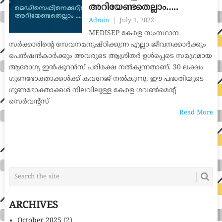
അറിയേണ്ടതെല്ലാം…..
Admin
|
July 1, 2022
MEDISEP കേരള സംസ്ഥാന
സർക്കാരിന്റെ സേവനമനുഷ്ഠിക്കുന്ന എല്ലാ ജീവനക്കാർക്കും
പെൻഷൻകാർക്കും അവരുടെ ആശ്രിതർ ഉൾപ്പെടെ സമഗ്രമായ
ആരോഗ്യ ഇൻഷുറൻസ് പരിരക്ഷ നൽകുന്നതാണ്. 30 ലക്ഷം
ഗുണഭോക്താക്കൾക്ക് കവറേജ് നൽകുന്നു. ഈ പദ്ധതിയുടെ
ഗുണഭോക്താക്കൾ നിലവിലുള്ള കേരള ഗവൺമെന്റ്
സെർവന്റ്‌സ്
Read More
POSTS
NAVIGATION
ARCHIVES
October 2025
(2)