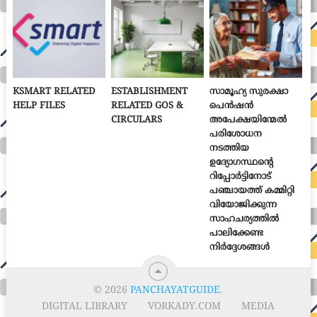
KSMART RELATED
ESTABLISHMENT
സാമൂഹ്യ സുരക്ഷാ
HELP FILES
RELATED GOS &
പെൻഷൻ
CIRCULARS
അപേക്ഷയിന്മേൽ
പരിശോധന
നടത്തിയ
ഉദ്യോഗസ്ഥന്റെ
റിപ്പോർട്ടിനോട്
പഞ്ചായത്ത് കമ്മിറ്റി
വിയോജിക്കുന്ന
സാഹചര്യത്തിൽ
പാലിക്കേണ്ട
നിർദ്ദേശങ്ങൾ
© 2026
PANCHAYATGUIDE
.
DIGITAL LIBRARY
VORKADY.COM
MEDIA