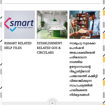
KSMART RELATED
ESTABLISHMENT
സാമൂഹ്യ സുരക്ഷാ
HELP FILES
RELATED GOS &
പെൻഷൻ
CIRCULARS
അപേക്ഷയിന്മേൽ
പരിശോധന
നടത്തിയ
ഉദ്യോഗസ്ഥന്റെ
റിപ്പോർട്ടിനോട്
പഞ്ചായത്ത് കമ്മിറ്റി
വിയോജിക്കുന്ന
സാഹചര്യത്തിൽ
പാലിക്കേണ്ട
നിർദ്ദേശങ്ങൾ