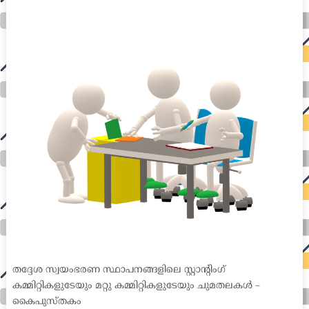
international seo agency seo for plumbers seo marketing experts seo for ecommerce website b2b seo services best cloud hosting for wordpress
wordpress hosting services dreamhost web hosting best wordpress hosting wordpress cloud hosting best managed wordpress hosting premium wordpress
hosting fastest wordpress hosting dedicated wordpress hosting wordpress vps hosting cloud based hosting providers best wp hosting wordpress domain
and hosting wordpress hosting best magento hosting month to month web hosting vps wordpress wordpress hosting sites best wordpress hosting sites
accounting software project management software aomei backupper dental software crm software erp software pos system crm zoho people
crm system project management tools sap business one cmms software development medical billing and coding medical billing air ambulance
medical coder emr systems medical care online prescription emrs private healthcare emergency medicine doctor near me weightloss clinic st
joseph medical center medical student medical practitioner uber health weight loss clinic western medicine mental health care plan
തദ്ദേശ സ്വയംഭരണ സ്ഥാപനങ്ങളിലെ സ്റ്റാന്റിംഗ്
കമ്മിറ്റികളുടേയും മറ്റു കമ്മിറ്റികളുടേയും ചുമതലകൾ –
കൈപുസ്തകം