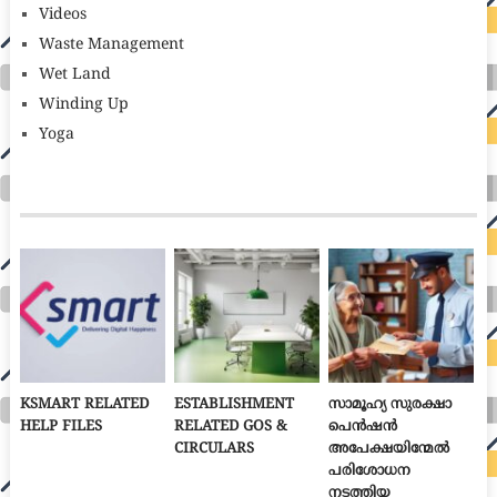
Videos
Waste Management
Wet Land
Winding Up
Yoga
KSMART RELATED
ESTABLISHMENT
സാമൂഹ്യ സുരക്ഷാ
HELP FILES
RELATED GOS &
പെൻഷൻ
CIRCULARS
അപേക്ഷയിന്മേൽ
പരിശോധന
നടത്തിയ