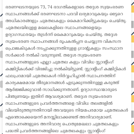
ഭരണഘടനയുടെ 73, 74 ഭദഗതികളോടെ തദ്ദേശ സ്വയംഭരണ
സ്ഥാപനങ്ങൾക്ക് ഭരണഘടനാ പദവി ലഭ്യമാവുകയും ഒട്ടേറെ
അധികാരങ്ങളും ചുമതലകളും കൈമാറിക്കിട്ടുകയും ചെയ്തു.
ചുമതലയിലുളള മഖലകളിലെ സ്ഥാപനങ്ങളെയും
ഉദ്യാഗസ്ഥരയും തുടർന്ന് കൈമാറുകയും ചെയ്തു. തദ്ദേശ
സ്വയംഭരണ സ്ഥാപനങ്ങൾ രൂപകൽപ്പന ചെയ്യുന്ന വികസന
പ്രൊജക്ടുകൾ നടപ്പാക്കുന്നതിനുളള ഗ്രാന്റുകളും സംസ്ഥാന
സർക്കാർ നൽകി വരുന്നുണ്ട്. തദ്ദേശ സ്വയംഭരണ
സ്ഥാപനങ്ങളുടെ എല്ലാ ചുമതല കളും വിവിധ സ്റ്റാന്റിംഗ്
കമ്മിറ്റികൾക്ക് വിഭജിച്ചു നൽകിയിട്ടുണ്ട്. സ്റ്റാന്റിംഗ് കമ്മിറ്റികൾ
ഫലപ്രദമായി ചുമതലകൾ നിർവ്വഹിച്ചാൽ സ്ഥാപനത്തിന്
കാര്യക്ഷമമായ തീരുമാനങ്ങൾ എടുക്കുന്നതിനുള്ള കരുത്ത്
ആർജ്ജിക്കുവാൻ സാധിക്കുന്നതാണ്. ഉദ്യാഗസ്ഥന്മാരുടെ
പിന്തുണയും ഇതിന് ആവശ്യമാണ്. തദ്ദേശ സ്വയംഭരണ
സ്ഥാപനങ്ങളുടെ പ്രവർത്തനങ്ങളെ വിവിധ തലങ്ങളിൽ
വിലയിരുത്തുന്നതിനായി അവയുടെ നിയമപരമായ ചുമതലകൾ
എന്തൊക്കെയെന്ന് മനസ്സിലാക്കണ്ടത് അനിവാര്യമാണ്.
സ്ഥാപനങ്ങളുടെ അനിവാര്യ പൊതുമേഖലാ ചുമതലകളും
പദ്ധതി പ്രവർത്തനങ്ങളിലെ ചുമതലകളും സ്റ്റാന്റിംഗ്