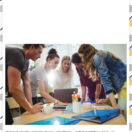
auto insurance quotes workers compensation insurance car insurance quotes compare car insurance online buy car insurance online auto insurance
commercial auto insurance small business insurance professional indemnity general liability insurance e&o insurance business insurance car
insurance insurance quotes motorcycle lawyer automobile accident lawyers auto injury lawyers accident claims lawyers mesothelioma law firm
accident attorney accident lawyers firm accident lawyer car wreck lawyer car lawyer home refinance best mortgage refinance companies refinance
home loan mortgage preapproval best place to refinance mortgage refinance mortgage best refinance companies best refinance rates kidney
foundation car donation unicef donation reputable car donation charities npr car donation donate money to charity best car donation charities cancer
research donation donating to charity msw online msw programs masters in social work online psychology degree online colleges online social
work degree msw degree psychology courses online online business degree elementary education online online mba programs dental seo company
seo reputation management seo copywriting services international seo services
international seo agency seo for plumbers seo marketing experts seo for ecommerce website b2b seo services best cloud hosting for wordpress
wordpress hosting services dreamhost web hosting best wordpress hosting wordpress cloud hosting best managed wordpress hosting premium wordpress
hosting fastest wordpress hosting dedicated wordpress hosting wordpress vps hosting cloud based hosting providers best wp hosting wordpress domain
and hosting wordpress hosting best magento hosting month to month web hosting vps wordpress wordpress hosting sites best wordpress hosting sites
accounting software project management software aomei backupper dental software crm software erp software pos system crm zoho people
crm system project management tools sap business one cmms software development medical billing and coding medical billing air ambulance
medical coder emr systems medical care online prescription emrs private healthcare emergency medicine doctor near me weightloss clinic st
joseph medical center medical student medical practitioner uber health weight loss clinic western medicine mental health care plan