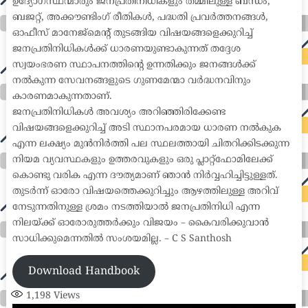
ഉദ്യോഗസ്ഥന്മാരും ജനപ്രതിനിധികളും തമ്മിലുള്ള ബന്ധം,
ബജറ്റ്, അക്കൗണ്ടിംഗ് രീതികൾ, പദ്ധതി പ്രവർത്തനങ്ങൾ,
ഓഫീസ് മാനേജ്മെന്റ് തുടങ്ങിയ വിഷയങ്ങളെക്കുറിച്ച്
ജനപ്രതിനിധികൾക്ക് ധാരണയുണ്ടാകുന്നത് തദ്ദേശ
സ്വയംഭരണ സ്ഥാപനത്തിന്റെ ഉന്നതിക്കും ജനങ്ങൾക്ക്
നൽകുന്ന സേവനങ്ങളുടെ ഗുണമേന്മാ വർദ്ധനവിനും
കാരണമാകുന്നതാണ്.
ജനപ്രതിനിധികൾ അവശ്യം അറിഞ്ഞിരിക്കേണ്ട
വിഷയങ്ങളെക്കുറിച്ച് അടി സ്ഥാനപരമായ ധാരണ നൽകുക
എന്ന ലക്ഷ്യം മുൻനിർത്തി പല സ്ഥലത്തായി ചിതറിക്കിടക്കുന്ന
നിയമ വ്യവസ്ഥകളും ഉത്തരവുകളും ഒരു പ്ലാറ്റ്ഫോമിലേക്ക്
കൊണ്ടു വരിക എന്ന ദൗത്യമാണ് ഞാൻ നിർവ്വഹിച്ചിട്ടുള്ളത്.
തുടർന്ന് ഓരോ വിഷയത്തെക്കുറിച്ചും ആഴത്തിലുള്ള അറിവ്
നേടുന്നതിനുള്ള ശ്രമം നടത്തിയാൽ ജനപ്രതിനിധി എന്ന
നിലയ്ക്ക് ഓരോരുത്തർക്കും വിജയം – കൈവരിക്കുവാൻ
സാധിക്കുമെന്നതിൽ സംശയമില്ല. – C S Santhosh
Download Handbook
1,198
Views