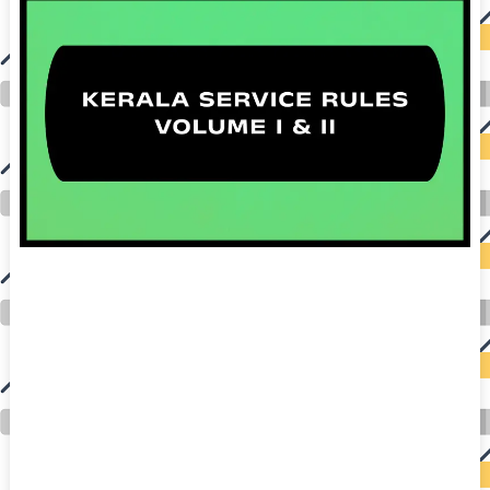
auto insurance quotes workers compensation insurance car insurance quotes compare car insurance online buy car insurance online auto insurance
commercial auto insurance small business insurance professional indemnity general liability insurance e&o insurance business insurance car
insurance insurance quotes motorcycle lawyer automobile accident lawyers auto injury lawyers accident claims lawyers mesothelioma law firm
accident attorney accident lawyers firm accident lawyer car wreck lawyer car lawyer home refinance best mortgage refinance companies refinance
home loan mortgage preapproval best place to refinance mortgage refinance mortgage best refinance companies best refinance rates kidney
foundation car donation unicef donation reputable car donation charities npr car donation donate money to charity best car donation charities cancer
research donation donating to charity msw online msw programs masters in social work online psychology degree online colleges online social
work degree msw degree psychology courses online online business degree elementary education online online mba programs dental seo company
seo reputation management seo copywriting services international seo services
international seo agency seo for plumbers seo marketing experts seo for ecommerce website b2b seo services best cloud hosting for wordpress
wordpress hosting services dreamhost web hosting best wordpress hosting wordpress cloud hosting best managed wordpress hosting premium wordpress
hosting fastest wordpress hosting dedicated wordpress hosting wordpress vps hosting cloud based hosting providers best wp hosting wordpress domain
and hosting wordpress hosting best magento hosting month to month web hosting vps wordpress wordpress hosting sites best wordpress hosting sites
accounting software project management software aomei backupper dental software crm software erp software pos system crm zoho people
crm system project management tools sap business one cmms software development medical billing and coding medical billing air ambulance
medical coder emr systems medical care online prescription emrs private healthcare emergency medicine doctor near me weightloss clinic st
joseph medical center medical student medical practitioner uber health weight loss clinic western medicine mental health care plan