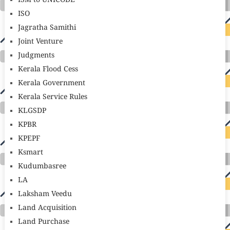
ISM to UNICODE
ISO
Jagratha Samithi
Joint Venture
Judgments
Kerala Flood Cess
Kerala Government
Kerala Service Rules
KLGSDP
KPBR
KPEPF
Ksmart
Kudumbasree
LA
Laksham Veedu
Land Acquisition
Land Purchase