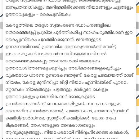
തദ്ദേശ സ്വയംഭരണ സ്ഥാപനങ്ങളും തെരഞ്ഞെടുക്കപ്പെട്ട
ജനപ്രതിനിധികളും അറിഞ്ഞിരിക്കേണ്ട നിയമങ്ങളും ചട്ടങ്ങളും
ഉത്തരവുകളും – കൈപുസ്തകം
കേരളത്തിലെ തദ്ദേശ സ്വയംഭരണ സ്ഥാപനങ്ങളിലെ
തെരഞ്ഞെടുപ്പ് പ്രക്രിയ പൂർത്തീകരിച്ച സാഹചര്യത്തിലാണ് ഈ
കൈപ്പുസ്തകം പുറത്തിറക്കുന്നത്. ജനങ്ങളുടെ
ഉന്നമനത്തിനായി പ്രാദേശിക ഭരണകൂടങ്ങൾക്ക് നേരിട്ട്
ഇടപെടലു കൾ നടത്താൻ സാധിക്കുമെന്നതിനാൽ
തെരഞ്ഞെടുക്കപ്പെട്ട അംഗങ്ങൾക്ക് തങ്ങളുടെ
ഉത്തരവാദിത്തങ്ങളെക്കുറിച്ചും അധികാരങ്ങളെക്കുറിച്ചും
വ്യക്തമായ ധാരണ ഉണ്ടാകേണ്ടതുണ്ട്. കേരള പഞ്ചായത്ത് രാജ്
നിയമം, കേരള മുനിസിപ്പാ ലിറ്റി നിയമം എന്നിവയ്ക്ക് പുറമെ,
മറ്റനേകം നിയമങ്ങളും ചട്ടങ്ങളും മാർഗ്ഗരേ ഖകളും
ഉത്തരവുകളും പ്രാദേശിക സർക്കാരുകളുടെ
പ്രവർത്തനങ്ങൾക്ക് ബാധകമായിട്ടുണ്ട്. സ്ഥാപനങ്ങളുടെ
ദൈനംദിന പ്രവർത്തനങ്ങൾ, ചുമതല കൾ, ഗ്രാമസഭ/വാർഡ്
കമ്മിറ്റി/വാർഡ്സഭ, സ്റ്റാന്റിംഗ് കമ്മിറ്റികൾ, യോഗ നടപ
ടിക്രമങ്ങൾ, അംഗങ്ങളുടെ അവകാശങ്ങളും
ആനുകൂല്യങ്ങളും, നിയമപരമായി നിർവ്വഹിക്കേണ്ട കടമകൾ,