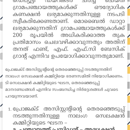
ഡെപ്യൂട്ടി ഡയറക്ടർ ചർച്ച ചെയ്ത്
ഗ്രാമപഞ്ചായത്തുകൾക്ക് ഔദ്യോഗിക
കണക്ഷൻ ലഭ്യമാക്കുന്നതിനുള്ള നടപടി
സ്വീകരിക്കേണ്ടതാണ്. മൊബൈൽ ഡാറ്റാ
ലഭ്യമാക്കുന്നതിന് ഗ്രാമപഞ്ചായത്തുകൾക്ക്
200 രൂപയിൽ അധികരിക്കാത്ത തുക
പ്രതിമാസം ചെലവഴിക്കാവുന്നതും അതിന്
തനത് ഫണ്ട്, എഫ്. എഫ്.സി ബേസിക്
ഗ്രാന്റ് എന്നിവ ഉപയോഗിക്കാവുന്നതുമാണ്.
പ്രോജക്ട് അസിസ്റ്റന്റിന്റെ തെരഞ്ഞെടുപ്പ് നടത്തുന്നതിന്
നാലംഗ സെലക്ഷൻ കമ്മിറ്റിയെ ഭരണസമിതി നിയോഗിക്കണം.
ടി സെലക്ഷൻ കമ്മിറ്റിയുടെ ഘടന, തെരഞ്ഞെടുപ്പ്
മാനദണ്ഡങ്ങൾ എന്നിവ സംബന്ധിച്ച നിർദ്ദേശങ്ങൾ ചുവടെ
പറയുന്നവയാണ്.
പ്രോജക്ട് അസിസ്റ്റന്റിന്റെ തെരഞ്ഞെടുപ്പ്
നടത്തുന്നതിനുള്ള നാലംഗ സെലക്ഷൻ
കമ്മിറ്റിയുടെ ഘടന –