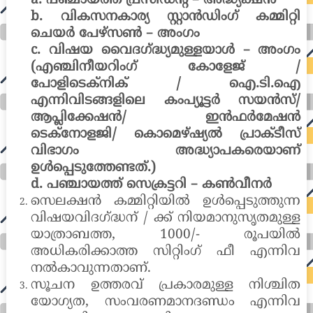
a. പഞ്ചായത്ത് പ്രസിഡന്റ് – അദ്ധ്യക്ഷൻ
b. വികസനകാര്യ സ്റ്റാൻഡിംഗ് കമ്മിറ്റി
ചെയർ പേഴ്സൺ – അംഗം
c. വിഷയ വൈദഗ്ദ്ധ്യമുള്ളയാൾ – അംഗം
(എഞ്ചിനീയറിംഗ് കോളേജ് /
പോളിടെക്നിക് / ഐ.ടി.ഐ
എന്നിവിടങ്ങളിലെ കംപ്യൂട്ടർ സയൻസ്/
ആപ്ലിക്കേഷൻ/ ഇൻഫർമേഷൻ
ടെക്നോളജി/ കൊമെഴ്ഷ്യൽ പ്രാക്ടീസ്
വിഭാഗം അദ്ധ്യാപകരെയാണ്
ഉൾപ്പെടുത്തേണ്ടത്.)
d. പഞ്ചായത്ത് സെക്രട്ടറി – കൺവീനർ
സെലക്ഷൻ കമ്മിറ്റിയിൽ ഉൾപ്പെടുത്തുന്ന
വിഷയവിദഗ്ദ്ധന് / ക്ക് നിയമാനുസൃതമുള്ള
യാത്രാബത്ത, 1000/- രൂപയിൽ
അധികരിക്കാത്ത സിറ്റിംഗ് ഫീ എന്നിവ
നൽകാവുന്നതാണ്.
സൂചന ഉത്തരവ് പ്രകാരമുള്ള നിശ്ചിത
യോഗ്യത, സംവരണമാനദണ്ഡം എന്നിവ