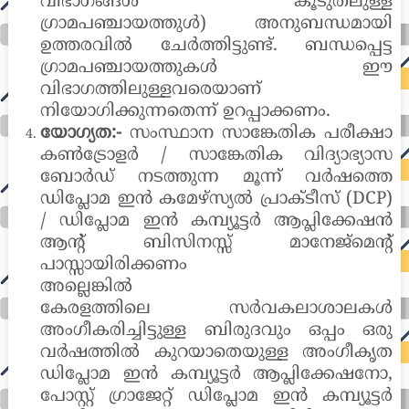
വിഭാഗങ്ങൾ കൂടുതലുള്ള
ഗ്രാമപഞ്ചായത്തുൾ) അനുബന്ധമായി
ഉത്തരവിൽ ചേർത്തിട്ടുണ്ട്. ബന്ധപ്പെട്ട
ഗ്രാമപഞ്ചായത്തുകൾ ഈ
വിഭാഗത്തിലുള്ളവരെയാണ്
നിയോഗിക്കുന്നതെന്ന് ഉറപ്പാക്കണം.
യോഗ്യത:-
സംസ്ഥാന സാങ്കേതിക പരീക്ഷാ
കൺട്രോളർ / സാങ്കേതിക വിദ്യാഭ്യാസ
ബോർഡ് നടത്തുന്ന മൂന്ന് വർഷത്തെ
ഡിപ്ലോമ ഇൻ കമേഴ്സ്യൽ പ്രാക്ടീസ് (DCP)
/ ഡിപ്ലോമ ഇൻ കമ്പ്യൂട്ടർ ആപ്ലിക്കേഷൻ
ആന്റ് ബിസിനസ്സ് മാനേജ്മെന്റ്
പാസ്സായിരിക്കണം
അല്ലെങ്കിൽ
കേരളത്തിലെ സർവകലാശാലകൾ
അംഗീകരിച്ചിട്ടുള്ള ബിരുദവും ഒപ്പം ഒരു
വർഷത്തിൽ കുറയാതെയുള്ള അംഗീകൃത
ഡിപ്ലോമ ഇൻ കമ്പ്യൂട്ടർ ആപ്ലിക്കേഷനോ,
പോസ്റ്റ് ഗ്രാജേറ്റ് ഡിപ്ലോമ ഇൻ കമ്പ്യൂട്ടർ