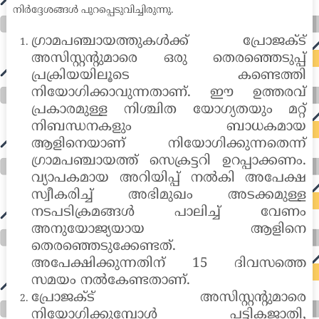
നിർദ്ദേശങ്ങൾ പുറപ്പെടുവിച്ചിരുന്നു.
ഗ്രാമപഞ്ചായത്തുകൾക്ക് പ്രോജക്ട്
അസിസ്റ്റന്റുമാരെ ഒരു തെരഞ്ഞെടുപ്പ്
പ്രക്രിയയിലൂടെ കണ്ടെത്തി
നിയോഗിക്കാവുന്നതാണ്. ഈ ഉത്തരവ്
പ്രകാരമുള്ള നിശ്ചിത യോഗ്യതയും മറ്റ്
നിബന്ധനകളും ബാധകമായ
ആളിനെയാണ് നിയോഗിക്കുന്നതെന്ന്
ഗ്രാമപഞ്ചായത്ത് സെക്രട്ടറി ഉറപ്പാക്കണം.
വ്യാപകമായ അറിയിപ്പ് നൽകി അപേക്ഷ
സ്വീകരിച്ച് അഭിമുഖം അടക്കമുള്ള
നടപടിക്രമങ്ങൾ പാലിച്ച് വേണം
അനുയോജ്യയായ ആളിനെ
തെരഞ്ഞെടുക്കേണ്ടത്.
അപേക്ഷിക്കുന്നതിന് 15 ദിവസത്തെ
സമയം നൽകേണ്ടതാണ്.
പ്രോജക്ട് അസിസ്റ്റന്റുമാരെ
നിയോഗിക്കുമ്പോൾ പട്ടികജാതി,