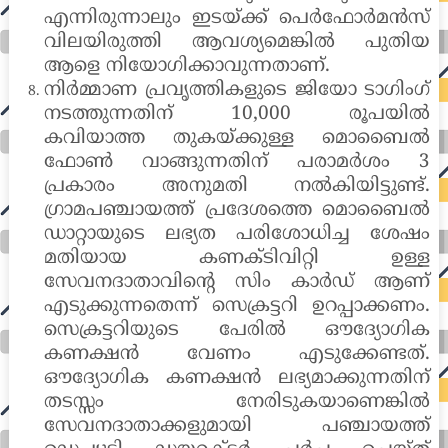
എന്നിരുന്നാലും ഇടയ്ക്ക് പെർഫോർമൻസ്
വിലയിരുത്തി ആവശ്യമെങ്കിൽ പുതിയ
ആളെ നിയോഗിക്കാവുന്നതാണ്.
നിർമ്മാണ പ്രവൃത്തികളുടെ ജിയോ ടാഗിംഗ്
നടത്തുന്നതിന് 10,000 രൂപയിൽ
കവിയാത്ത തുകയ്ക്കുള്ള മൊബൈൽ
ഫോൺ വാങ്ങുന്നതിന് പരാമർശം 3
പ്രകാരം അനുമതി നൽകിയിട്ടുണ്ട്.
ഗ്രാമപഞ്ചായത്ത് പ്രദേശത്തെ മൊബൈൽ
ഡാറ്റായുടെ ലഭ്യത പരിശോധിച്ച ശേഷം
മതിയായ കണക്ടിവിറ്റി ഉള്ള
സേവനദാതാവിന്റെ സിം കാർഡ് ആണ്
എടുക്കുന്നതെന്ന് സെക്രട്ടറി ഉറപ്പാക്കണം.
സെക്രട്ടറിയുടെ പേരിൽ ഔദ്യോഗിക
കണക്ഷൻ വേണം എടുക്കേണ്ടത്.
ഔദ്യോഗിക കണക്ഷൻ ലഭ്യമാക്കുന്നതിന്
തടസ്സം നേരിടുകയാണെങ്കിൽ
സേവനദാതാക്കളുമായി പഞ്ചായത്ത്