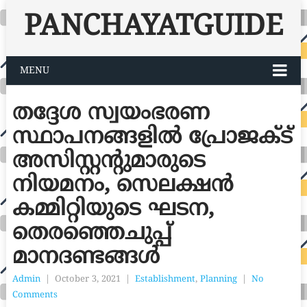
PANCHAYATGUIDE
MENU
തദ്ദേശ സ്വയംഭരണ
സ്ഥാപനങ്ങളിൽ പ്രോജക്ട്
അസിസ്റ്റന്‍റുമാരുടെ
നിയമനം, സെലക്ഷൻ
കമ്മിറ്റിയുടെ ഘടന,
തെരഞ്ഞെചുപ്പ്
മാനദണ്ടങ്ങൾ
Admin
|
October 3, 2021
|
Establishment
,
Planning
|
No
Comments