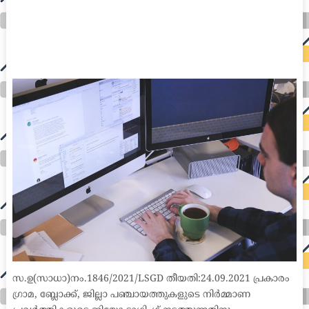
auto insurance quotes workers compensation insurance car insurance quotes compare car insurance online buy car insurance online auto insurance
commercial auto insurance small business insurance professional indemnity general liability insurance e&o insurance business insurance car
insurance insurance quotes motorcycle lawyer automobile accident lawyers auto injury lawyers accident claims lawyers mesothelioma law firm
accident attorney accident lawyers firm accident lawyer car wreck lawyer car lawyer home refinance best mortgage refinance companies refinance
home loan mortgage preapproval best place to refinance mortgage refinance mortgage best refinance companies best refinance rates kidney
foundation car donation unicef donation reputable car donation charities npr car donation donate money to charity best car donation charities cancer
research donation donating to charity msw online msw programs masters in social work online psychology degree online colleges online social
work degree msw degree psychology courses online online business degree elementary education online online mba programs dental seo company
seo reputation management seo copywriting services international seo services
international seo agency seo for plumbers seo marketing experts seo for ecommerce website b2b seo services best cloud hosting for wordpress
wordpress hosting services dreamhost web hosting best wordpress hosting wordpress cloud hosting best managed wordpress hosting premium wordpress
hosting fastest wordpress hosting dedicated wordpress hosting wordpress vps hosting cloud based hosting providers best wp hosting wordpress domain
and hosting wordpress hosting best magento hosting month to month web hosting vps wordpress wordpress hosting sites best wordpress hosting sites
accounting software project management software aomei backupper dental software crm software erp software pos system crm zoho people
crm system project management tools sap business one cmms software development medical billing and coding medical billing air ambulance
medical coder emr systems medical care online prescription emrs private healthcare emergency medicine doctor near me weightloss clinic st
joseph medical center medical student medical practitioner uber health weight loss clinic western medicine mental health care plan
സ.ഉ(സാധാ)നം.1846/2021/LSGD തീയതി:24.09.2021 പ്രകാരം
ഗ്രാമ, ബ്ലോക്ക്, ജില്ലാ പഞ്ചായത്തുകളുടെ നിർമ്മാണ