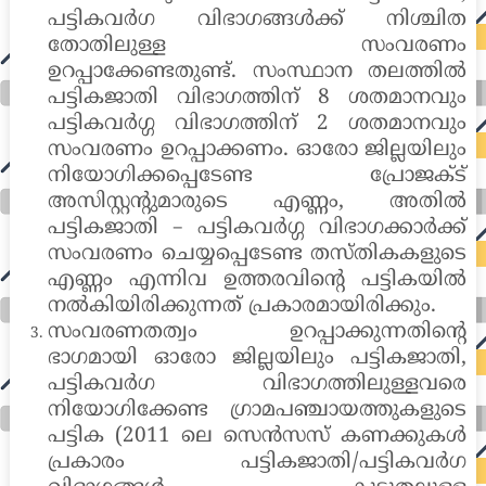
പട്ടികവർഗ വിഭാഗങ്ങൾക്ക് നിശ്ചിത
തോതിലുള്ള സംവരണം
ഉറപ്പാക്കേണ്ടതുണ്ട്. സംസ്ഥാന തലത്തിൽ
പട്ടികജാതി വിഭാഗത്തിന് 8 ശതമാനവും
പട്ടികവർഗ്ഗ വിഭാഗത്തിന് 2 ശതമാനവും
സംവരണം ഉറപ്പാക്കണം. ഓരോ ജില്ലയിലും
നിയോഗിക്കപ്പെടേണ്ട പ്രോജക്ട്
അസിസ്റ്റന്റുമാരുടെ എണ്ണം, അതിൽ
പട്ടികജാതി – പട്ടികവർഗ്ഗ വിഭാഗക്കാർക്ക്
സംവരണം ചെയ്യപ്പെടേണ്ട തസ്തികകളുടെ
എണ്ണം എന്നിവ ഉത്തരവിന്റെ പട്ടികയിൽ
നൽകിയിരിക്കുന്നത് പ്രകാരമായിരിക്കും.
സംവരണതത്വം ഉറപ്പാക്കുന്നതിന്റെ
ഭാഗമായി ഓരോ ജില്ലയിലും പട്ടികജാതി,
പട്ടികവർഗ വിഭാഗത്തിലുള്ളവരെ
നിയോഗിക്കേണ്ട ഗ്രാമപഞ്ചായത്തുകളുടെ
പട്ടിക (2011 ലെ സെൻസസ് കണക്കുകൾ
പ്രകാരം പട്ടികജാതി/പട്ടികവർഗ