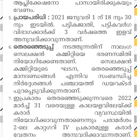
ആപ്ലിക്കേഷനോ പാസായിരിക്കുകയും
വേണം.
പ്രായപരിധി :
2021 ജനുവരി 1 ന് 18 നും 30
നും ഇടയിൽ. പട്ടികജാതി, പട്ടികവർഗ
വിഭാഗക്കാർക്ക് 3 വർഷത്തെ ഇളവ്
അനുവദിക്കാവുന്നതാണ്.
തെരഞ്ഞെടുപ്പ്
നടത്തുന്നതിന് നാലംഗ
സെലക്ഷൻ കമ്മിറ്റിയെ ഭരണസമിതി
നിയോഗിക്കേണ്ടതാണ്. സെലക്ഷൻ
കമ്മിറ്റിയുടെ ഘടന, തെരഞ്ഞെടുപ്പ്
മാനദണ്ഡങ്ങൾ എന്നിവ സംബന്ധിച്ച
നിർദ്ദേശങ്ങൾ പഞ്ചായത്ത് ഡയറക്ടർ
പുറപ്പെടുവിക്കുന്നതാണ്.
ഇപ്രകാരം തെരഞ്ഞെടുക്കുന്നവരെ 2022
മാർച്ച് 31 വരെയുള്ള കാലയളവിലേയ്ക്ക്
കരാർ വ്യവസ്ഥയിൽ
നിയോഗിക്കാവുന്നതാണെന്നും പരാമർശം
2-ലെ കാറ്റഗറി IV പ്രകാരമുള്ള കരാർ
വേതനം അനുവദിക്കാവുന്നതാണ്.