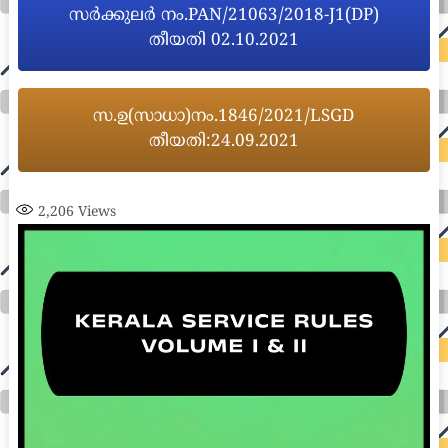
സർക്കുലർ നം.PAN/21063/2018-J1(DP)
തീയതി 02.10.2021
സ.ഉ(സാധാ)നം.1846/2021/LSGD
തീയതി:24.09.2021
2,206
Views