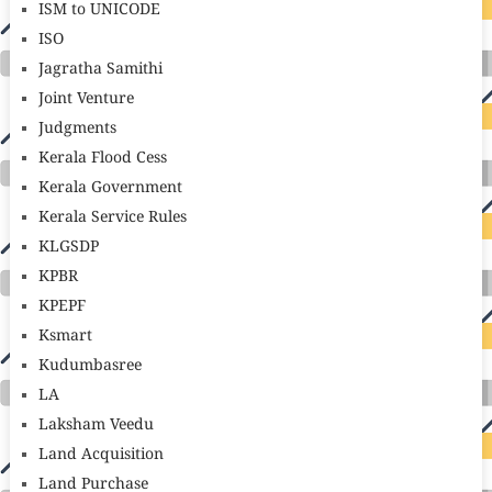
ISM to UNICODE
ISO
Jagratha Samithi
Joint Venture
Judgments
Kerala Flood Cess
Kerala Government
Kerala Service Rules
KLGSDP
KPBR
KPEPF
Ksmart
Kudumbasree
LA
Laksham Veedu
Land Acquisition
Land Purchase