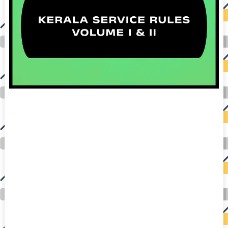
auto insurance quotes workers compensation insurance car insurance quotes compare car insurance online buy car insurance online auto insurance
commercial auto insurance small business insurance professional indemnity general liability insurance e&o insurance business insurance car
insurance insurance quotes motorcycle lawyer automobile accident lawyers auto injury lawyers accident claims lawyers mesothelioma law firm
accident attorney accident lawyers firm accident lawyer car wreck lawyer car lawyer home refinance best mortgage refinance companies refinance
home loan mortgage preapproval best place to refinance mortgage refinance mortgage best refinance companies best refinance rates kidney
foundation car donation unicef donation reputable car donation charities npr car donation donate money to charity best car donation charities cancer
research donation donating to charity msw online msw programs masters in social work online psychology degree online colleges online social
work degree msw degree psychology courses online online business degree elementary education online online mba programs dental seo company
seo reputation management seo copywriting services international seo services
international seo agency seo for plumbers seo marketing experts seo for ecommerce website b2b seo services best cloud hosting for wordpress
wordpress hosting services dreamhost web hosting best wordpress hosting wordpress cloud hosting best managed wordpress hosting premium wordpress
hosting fastest wordpress hosting dedicated wordpress hosting wordpress vps hosting cloud based hosting providers best wp hosting wordpress domain
and hosting wordpress hosting best magento hosting month to month web hosting vps wordpress wordpress hosting sites best wordpress hosting sites
accounting software project management software aomei backupper dental software crm software erp software pos system crm zoho people
crm system project management tools sap business one cmms software development medical billing and coding medical billing air ambulance
medical coder emr systems medical care online prescription emrs private healthcare emergency medicine doctor near me weightloss clinic st
joseph medical center medical student medical practitioner uber health weight loss clinic western medicine mental health care plan