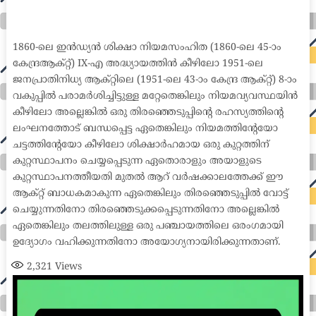
international seo agency seo for plumbers seo marketing experts seo for ecommerce website b2b seo services best cloud hosting for wordpress
wordpress hosting services dreamhost web hosting best wordpress hosting wordpress cloud hosting best managed wordpress hosting premium wordpress
hosting fastest wordpress hosting dedicated wordpress hosting wordpress vps hosting cloud based hosting providers best wp hosting wordpress domain
and hosting wordpress hosting best magento hosting month to month web hosting vps wordpress wordpress hosting sites best wordpress hosting sites
accounting software project management software aomei backupper dental software crm software erp software pos system crm zoho people
crm system project management tools sap business one cmms software development medical billing and coding medical billing air ambulance
medical coder emr systems medical care online prescription emrs private healthcare emergency medicine doctor near me weightloss clinic st
joseph medical center medical student medical practitioner uber health weight loss clinic western medicine mental health care plan
1860-ലെ ഇൻഡ്യൻ ശിക്ഷാ നിയമസംഹിത (1860-ലെ 45-ാം
കേന്ദ്രആക്റ്റ്) IX-എ അദ്ധ്യായത്തിൻ കീഴിലോ 1951-ലെ
ജനപ്രാതിനിധ്യ ആക്റ്റിലെ (1951-ലെ 43-ാം കേന്ദ്ര ആക്റ്റ്) 8-ാം
വകുപ്പിൽ പരാമർശിച്ചിട്ടുള്ള മറ്റേതെങ്കിലും നിയമവ്യവസ്ഥയിൻ
കീഴിലോ അല്ലെങ്കിൽ ഒരു തിരഞ്ഞെടുപ്പിന്റെ രഹസ്യത്തിന്റെ
ലംഘനത്തോട് ബന്ധപ്പെട്ട ഏതെങ്കിലും നിയമത്തിന്റേയോ
ചട്ടത്തിന്റേയോ കീഴിലോ ശിക്ഷാർഹമായ ഒരു കുറ്റത്തിന്
കുറ്റസ്ഥാപനം ചെയ്യപ്പെടുന്ന ഏതൊരാളും അയാളുടെ
കുറ്റസ്ഥാപനത്തീയതി മുതൽ ആറ് വർഷക്കാലത്തേക്ക് ഈ
ആക്റ്റ് ബാധകമാകുന്ന ഏതെങ്കിലും തിരഞ്ഞെടുപ്പിൽ വോട്ട്
ചെയ്യുന്നതിനോ തിരഞ്ഞെടുക്കപ്പെടുന്നതിനോ അല്ലെങ്കിൽ
ഏതെങ്കിലും തലത്തിലുള്ള ഒരു പഞ്ചായത്തിലെ ഒരംഗമായി
ഉദ്യോഗം വഹിക്കുന്നതിനോ അയോഗ്യനായിരിക്കുന്നതാണ്.
2,321
Views