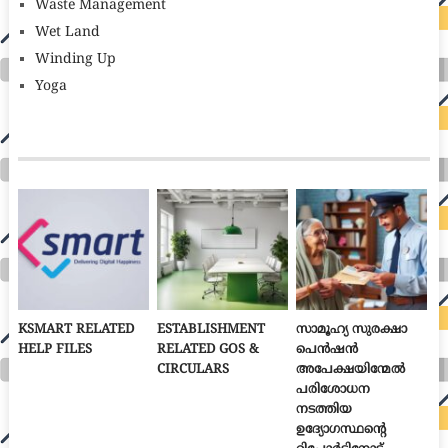
Waste Management
Wet Land
Winding Up
Yoga
KSMART RELATED
ESTABLISHMENT
സാമൂഹ്യ സുരക്ഷാ
HELP FILES
RELATED GOS &
പെൻഷൻ
CIRCULARS
അപേക്ഷയിന്മേൽ
പരിശോധന
നടത്തിയ
ഉദ്യോഗസ്ഥന്റെ