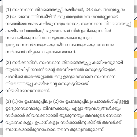
medical coder emr systems medical care online prescription emrs private healthcare emergency medicine doctor near me weightloss clinic st
joseph medical center medical student medical practitioner uber health weight loss clinic western medicine mental health care plan
(1) സംസ്ഥാന തിരഞ്ഞെടുപ്പ് കമ്മീഷൻ, 243 കെ അനുച്ഛേദം
(3)-ാം ഖണ്ഡത്തിൻകീഴിൽ ഒരു അഭ്യർത്ഥന ഗവർണ്ണറോട്
നടത്തിയശേഷം കഴിയുന്നതും വേഗം, സംസ്ഥാന തിരഞ്ഞെടുപ്പ്
കമ്മീഷന് അതിന്റെ ചുമതലകൾ നിർവ്വഹിക്കുന്നതിൽ
സഹായിക്കുന്നതിനാവശ്യമായേക്കാവുന്നത്ര
ഉദ്യോഗസ്ഥൻമാരുടെയും ജീവനക്കാരുടെയും സേവനം
സർക്കാർ വിട്ടുകൊടുക്കേണ്ടതാണ്.
(2) സർക്കാരിന്, സംസ്ഥാന തിരഞ്ഞെടുപ്പു കമ്മീഷനുമായി
ആലോചിച്ച് ഗവൺമെന്റ് അഡീഷണൽ സെക്രട്ടറിയുടെ
പദവിക്ക് താഴെയല്ലാത്ത ഒരു ഉദ്യോഗസ്ഥനെ സംസ്ഥാന
തിരഞ്ഞെടുപ്പ കമ്മീഷന്റെ സെക്രട്ടറിയായി
നിയമിക്കാവുന്നതാണ്.
(3) (1)-ാം ഉപവകുപ്പിലും (2)-ാം ഉപവകുപ്പിലും പരാമർശിച്ചിട്ടുള്ള
ഉദ്യോഗസ്ഥന്മാരും ജീവനക്കാരും എല്ലാ ആവശ്യങ്ങൾക്കും
സർക്കാർ ജീവനക്കാരായി തുടരുന്നതും അവരുടെ സേവന
വ്യവസ്ഥകളും ഉപാധികളും സർക്കാരിനു കീഴിൽ അവർക്ക്
ബാധകമായിരുന്നപോലെതന്നെ തുടരുന്നതുമാണ്.