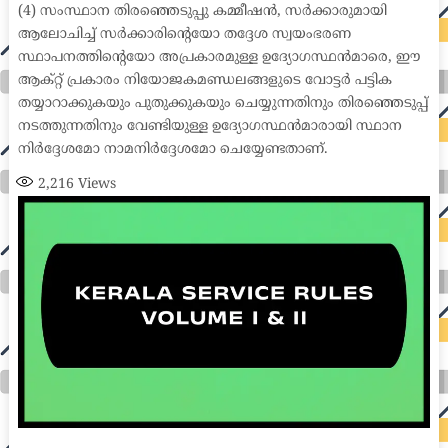
(4) സംസ്ഥാന തിരഞ്ഞെടുപ്പു കമ്മീഷൻ, സർക്കാരുമായി
ആലോചിച്ച് സർക്കാരിന്റെയോ തദ്ദേശ സ്വയംഭരണ
സ്ഥാപനത്തിന്റെയോ അപ്രകാരമുള്ള ഉദ്യോഗസ്ഥൻമാരെ, ഈ
ആക്റ്റ് പ്രകാരം നിയോജകമണ്ഡലങ്ങളുടെ വോട്ടർ പട്ടിക
തയ്യാറാക്കുകയും പുതുക്കുകയും ചെയ്യുന്നതിനും തിരഞ്ഞെടുപ്പ്
നടത്തുന്നതിനും വേണ്ടിയുള്ള ഉദ്യോഗസ്ഥൻമാരായി സ്ഥാന
നിർദ്ദേശമോ നാമനിർദ്ദേശമോ ചെയ്യേണ്ടതാണ്.
2,216
Views
auto insurance quotes workers compensation insurance car insurance quotes compare car insurance online buy car insurance online auto insurance
commercial auto insurance small business insurance professional indemnity general liability insurance e&o insurance business insurance car