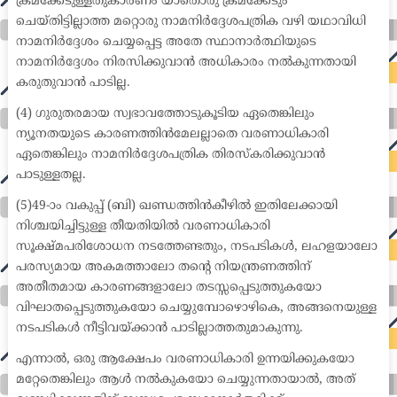
ക്രമക്കേടുള്ളതുകാരണം യാതൊരു ക്രമക്കേടും
ചെയ്തിട്ടില്ലാത്ത മറ്റൊരു നാമനിർദ്ദേശപത്രിക വഴി യഥാവിധി
നാമനിർദ്ദേശം ചെയ്യപ്പെട്ട അതേ സ്ഥാനാർത്ഥിയുടെ
നാമനിർദ്ദേശം നിരസിക്കുവാൻ അധികാരം നൽകുന്നതായി
കരുതുവാൻ പാടില്ല.
(4) ഗുരുതരമായ സ്വഭാവത്തോടുകൂടിയ ഏതെങ്കിലും
ന്യൂനതയുടെ കാരണത്തിൻമേലല്ലാതെ വരണാധികാരി
ഏതെങ്കിലും നാമനിർദ്ദേശപത്രിക തിരസ്കരിക്കുവാൻ
പാടുള്ളതല്ല.
(5)49-ാം വകുപ്പ് (ബി) ഖണ്ഡത്തിൻകീഴിൽ ഇതിലേക്കായി
നിശ്ചയിച്ചിട്ടുള്ള തീയതിയിൽ വരണാധികാരി
സൂക്ഷ്മപരിശോധന നടത്തേണ്ടതും, നടപടികൾ, ലഹളയാലോ
പരസ്യമായ അകമത്താലോ തന്റെ നിയന്ത്രണത്തിന്
അതീതമായ കാരണങ്ങളാലോ തടസ്സപ്പെടുത്തുകയോ
വിഘാതപ്പെടുത്തുകയോ ചെയ്യുമ്പോഴൊഴികെ, അങ്ങനെയുള്ള
നടപടികൾ നീട്ടിവയ്ക്കാൻ പാടില്ലാത്തതുമാകുന്നു.
എന്നാൽ, ഒരു ആക്ഷേപം വരണാധികാരി ഉന്നയിക്കുകയോ
മറ്റേതെങ്കിലും ആൾ നൽകുകയോ ചെയ്യുന്നതായാൽ, അത്