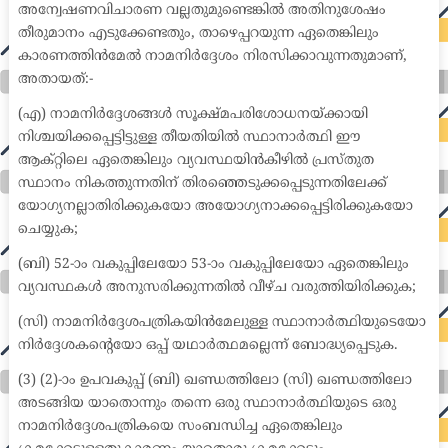
അന്വേഷണവിചാരണ വല്ലതുമുണ്ടെങ്കിൽ അതിനുശേഷം
തീരുമാനം എടുക്കേണ്ടതും, താഴെപ്പറയുന്ന ഏതെങ്കിലും
കാരണത്തിൻമേൽ നാമനിർദ്ദേശം നിരസിക്കാവുന്നതുമാണ്,
അതായത്:-
(എ) നാമനിർദ്ദേശങ്ങൾ സൂക്ഷ്മപരിശോധനയ്ക്കായി
നിശ്ചയിക്കപ്പെട്ടിട്ടുള്ള തീയതിയിൽ സ്ഥാനാർത്ഥി ഈ
ആക്റ്റിലെ ഏതെങ്കിലും വ്യവസ്ഥയിൻകീഴിൽ പ്രസ്തുത
സ്ഥാനം നികത്തുന്നതിന് തിരഞ്ഞെടുക്കപ്പെടുന്നതിലേക്ക്
യോഗ്യനല്ലാതിരിക്കുകയോ അയോഗ്യനാക്കപ്പെട്ടിരിക്കുകയോ
ചെയ്യുക;
(ബി) 52-ാം വകുപ്പിലേയോ 53-ാം വകുപ്പിലേയോ ഏതെങ്കിലും
വ്യവസ്ഥകൾ അനുസരിക്കുന്നതിൽ വീഴ്ച വരുത്തിയിരിക്കുക;
(സി) നാമനിർദ്ദേശപത്രികയിൻമേലുള്ള സ്ഥാനാർത്ഥിയുടെയോ
നിർദ്ദേശകന്റെയോ ഒപ്പ് യഥാർത്ഥമല്ലെന്ന് ബോദ്ധ്യപ്പെടുക.
(3) (2)-ാം ഉപവകുപ്പ് (ബി) ഖണ്ഡത്തിലോ (സി) ഖണ്ഡത്തിലോ
അടങ്ങിയ യാതൊന്നും തന്നെ ഒരു സ്ഥാനാർത്ഥിയുടെ ഒരു
നാമനിർദ്ദേശപത്രികയെ സംബന്ധിച്ച ഏതെങ്കിലും