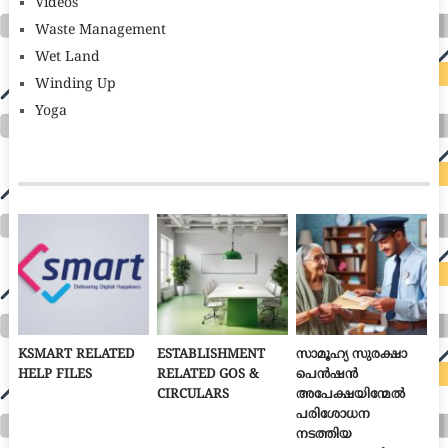
Videos
Waste Management
Wet Land
Winding Up
Yoga
KSMART RELATED
ESTABLISHMENT
സാമൂഹ്യ സുരക്ഷാ
HELP FILES
RELATED GOS &
പെൻഷൻ
CIRCULARS
അപേക്ഷയിന്മേൽ
പരിശോധന
നടത്തിയ