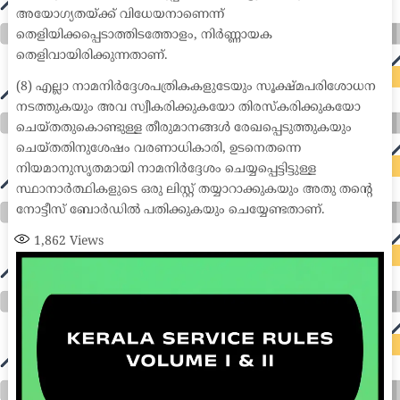
അയോഗ്യതയ്ക്ക് വിധേയനാണെന്ന്
തെളിയിക്കപ്പെടാത്തിടത്തോളം, നിർണ്ണായക
തെളിവായിരിക്കുന്നതാണ്.
(8) എല്ലാ നാമനിർദ്ദേശപത്രികകളുടേയും സൂക്ഷ്മപരിശോധന
നടത്തുകയും അവ സ്വീകരിക്കുകയോ തിരസ്കരിക്കുകയോ
ചെയ്തതുകൊണ്ടുള്ള തീരുമാനങ്ങൾ രേഖപ്പെടുത്തുകയും
ചെയ്തതിനുശേഷം വരണാധികാരി, ഉടനെതന്നെ
നിയമാനുസൃതമായി നാമനിർദ്ദേശം ചെയ്യപ്പെട്ടിട്ടുള്ള
സ്ഥാനാർത്ഥികളുടെ ഒരു ലിസ്റ്റ് തയ്യാറാക്കുകയും അതു തന്റെ
നോട്ടീസ് ബോർഡിൽ പതിക്കുകയും ചെയ്യേണ്ടതാണ്.
1,862
Views