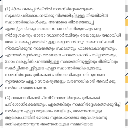
medical coder emr systems medical care online prescription emrs private healthcare emergency medicine doctor near me weightloss clinic st
joseph medical center medical student medical practitioner uber health weight loss clinic western medicine mental health care plan
(1) 49-ാം വകുപ്പിൻകീഴിൽ നാമനിർദ്ദേശങ്ങളുടെ
സൂക്ഷ്മപരിശോധനയ്ക്കു നിശ്ചയിച്ചിട്ടുള്ള തീയതിയിൽ
സ്ഥാനാർത്ഥികൾക്കും അവരുടെ തിരഞ്ഞെടുപ്പ്
ഏജന്റുമാർക്കും ഓരോ സ്ഥാനാർത്ഥിയുടേയും ഒരു
നിർദ്ദേശകനും ഓരോ സ്ഥാനാർത്ഥിയും രേഖാമൂലം യഥാവിധി
അധികാരപ്പെടുത്തിയിട്ടുള്ള മറ്റൊരാൾക്കും വരണാധികാരി
നിശ്ചയിക്കുന്ന സമയത്തും സ്ഥലത്തും ഹാജരാകാവുന്നതും,
എന്നാൽ മറ്റാർക്കും അങ്ങനെ ഹാജരാകാൻ പാടില്ലാത്തതും,
52-ാം വകുപ്പിൽ പറഞ്ഞിട്ടുള്ള സമയത്തിനുള്ളിലും രീതിയിലും
സമർപ്പിക്കപ്പെട്ടിട്ടുള്ള എല്ലാ സ്ഥാനാർത്ഥികളുടേയും
നാമനിർദ്ദേശപത്രികകൾ പരിശോധിക്കുന്നതിനുവേണ്ട
ന്യായമായ എല്ലാ സൗകര്യങ്ങളും വരണാധികാരി അവർക്കു
നൽകേണ്ടതുമാകുന്നു.
(2) വരണാധികാരി പിന്നീട് നാമനിർദ്ദേശപത്രികകൾ
പരിശോധിക്കേണ്ടതും, ഏതെങ്കിലും നാമനിർദ്ദേശത്തെക്കുറിച്ച്
നൽകുന്ന എല്ലാ ആക്ഷേപങ്ങളിലും, അങ്ങനെയുള്ള
ആക്ഷേപത്തിൻ മേലോ സ്വമേധയായോ ആവശ്യമെന്നു
തനിക്കുതോന്നുന്ന അങ്ങനെയുള്ള സമ്മറിയായ