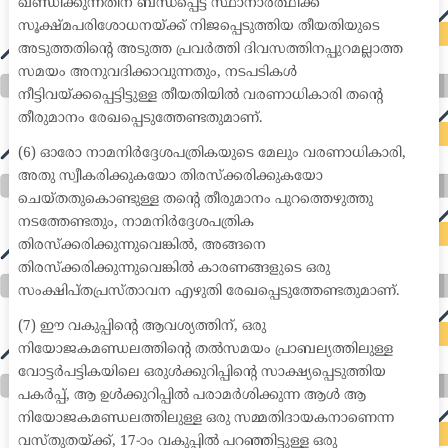
ഖണ്ഡിക്കുന്നതിന് ബന്ധപ്പെട്ട സ്ഥാനാർത്ഥിക്ക്
സൂക്ഷ്മപരിശോധനയ്ക്ക് നിജപ്പെടുത്തിയ തീയതിയുടെ
അടുത്തതിന്റെ അടുത്ത പ്രവർത്തി ദിവസത്തിനപ്പുറമല്ലാത്ത
സമയം അനുവദിക്കാവുന്നതും, നടപടികൾ
നീട്ടിവയ്ക്കപ്പെട്ടിട്ടുള്ള തീയതിയിൽ വരണാധികാരി തന്റെ
തീരുമാനം രേഖപ്പെടുത്തേണ്ടതുമാണ്.
(6) ഓരോ നാമനിർദ്ദേശപത്രികയുടെ മേലും വരണാധികാരി,
അതു സ്വീകരിക്കുകയോ തിരസ്ക്കരിക്കുകയോ
ചെയ്തതുകൊണ്ടുള്ള തന്റെ തീരുമാനം പുറത്തെഴുത്തു
നടത്തേണ്ടതും, നാമനിർദ്ദേശപത്രിക
തിരസ്ക്കരിക്കുന്നുവെങ്കിൽ, അങ്ങനെ
തിരസ്ക്കരിക്കുന്നുവെങ്കിൽ കാരണങ്ങളുടെ ഒരു
സംക്ഷിപ്തപ്രസ്താവന എഴുതി രേഖപ്പെടുത്തേണ്ടതുമാണ്.
(7) ഈ വകുപ്പിന്റെ ആവശ്യത്തിന്, ഒരു
നിയോജകമണ്ഡലത്തിന്റെ തൽസമയം പ്രാബല്യത്തിലുള്ള
വോട്ടർപട്ടികയിലെ ഒരുൾക്കുറിപ്പിന്റെ സാക്ഷ്യപ്പെടുത്തിയ
പകർപ്പ്, ആ ഉൾക്കുറിപ്പിൽ പരാമർശിക്കുന്ന ആൾ ആ
നിയോജകമണ്ഡലത്തിലുള്ള ഒരു സമ്മതിദായകനാണെന്ന
വസ്തുതയ്ക്ക്, 17-ാം വകുപ്പിൽ പറഞ്ഞിട്ടുള്ള ഒരു