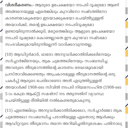
വിശദീകരണം.-
ആരുടെ ഉപേക്ഷയോ നടപടി ദൂഷ്യമോ ആണ്
അങ്ങനെയുള്ള ഏതെങ്കിലും കുറവിനോ നഷ്ടത്തിനോ
കാരണമാകുകയോ ഇടയാക്കുകയോ ചെയ്തിട്ടുള്ളത്
അയാൾക്ക്, തന്റെ ഉപേക്ഷയോ നടപടിദൂഷ്യമോ
ഉണ്ടായിരുന്നാൽക്കൂടി, മറ്റേതെങ്കിലും ആളുടെ ഉപേക്ഷയോ
നടപടി ദൂഷ്യമോ കൊണ്ടല്ലാതെ ഈ കുറവോ നഷ്ടമോ
സംഭവിക്കുമായിരുന്നില്ലെന്ന് വാദിക്കാവുന്നതല്ല.
(10) ആഡിറ്റർമാർ, ഓരോ അനുവദിക്കാതിരിക്കലിനേയും
സർച്ചാർജിനേയും, തുക ചുമത്തലിനേയും സംബന്ധിച്ച
അവരുടെ തീരുമാനത്തിന്റെ കാരണം രേഖാമൂലമായി
പ്രസ്താവിക്കേണ്ടതും അപ്രകാരമുള്ള തീരുമാനത്തിന്റെ ഒരു
പകർപ്പ് ആരുടെ പേരിലാണോ അത് എടുത്തിട്ടുള്ളത്
അയാൾക്ക് 1908-ലെ സിവിൽ നടപടി നിയമസംഹിത (1908-ലെ
5-ാം കേന്ദ്ര ആക്റ്റ്) സമൻസ് നട ത്തുന്നതിന് വ്യവസ്ഥ
ചെയ്തിട്ടുള്ള രീതിയിൽ നൽകേണ്ടതുമാകുന്നു.
(11) ഏതെങ്കിലും അനുവദിക്കാതിരിക്കലോ, സർച്ചാർജോ തുക
ചുമത്തലോ സംബന്ധിച്ച പരാതിയുള്ള ഏതൊരു ആൾക്കും
ആഡിറ്ററുടെ തീരുമാനം തന്നെ അറിയിച്ചതിനുശേഷം പതിനാലു