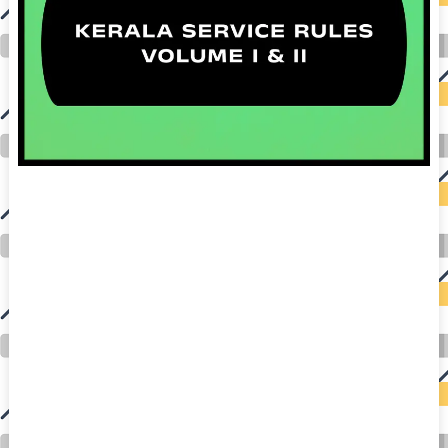
auto insurance quotes workers compensation insurance car insurance quotes compare car insurance online buy car insurance online auto insurance
commercial auto insurance small business insurance professional indemnity general liability insurance e&o insurance business insurance car
insurance insurance quotes motorcycle lawyer automobile accident lawyers auto injury lawyers accident claims lawyers mesothelioma law firm
accident attorney accident lawyers firm accident lawyer car wreck lawyer car lawyer home refinance best mortgage refinance companies refinance
home loan mortgage preapproval best place to refinance mortgage refinance mortgage best refinance companies best refinance rates kidney
foundation car donation unicef donation reputable car donation charities npr car donation donate money to charity best car donation charities cancer
research donation donating to charity msw online msw programs masters in social work online psychology degree online colleges online social
work degree msw degree psychology courses online online business degree elementary education online online mba programs dental seo company
seo reputation management seo copywriting services international seo services
international seo agency seo for plumbers seo marketing experts seo for ecommerce website b2b seo services best cloud hosting for wordpress
wordpress hosting services dreamhost web hosting best wordpress hosting wordpress cloud hosting best managed wordpress hosting premium wordpress
hosting fastest wordpress hosting dedicated wordpress hosting wordpress vps hosting cloud based hosting providers best wp hosting wordpress domain
and hosting wordpress hosting best magento hosting month to month web hosting vps wordpress wordpress hosting sites best wordpress hosting sites
accounting software project management software aomei backupper dental software crm software erp software pos system crm zoho people
crm system project management tools sap business one cmms software development medical billing and coding medical billing air ambulance
medical coder emr systems medical care online prescription emrs private healthcare emergency medicine doctor near me weightloss clinic st
joseph medical center medical student medical practitioner uber health weight loss clinic western medicine mental health care plan