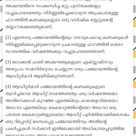
അക്കൗണ്ടിനെ സംബന്ധിച്ച മറ്റു പുസ്തകങ്ങളും
വച്ചുപോരേണ്ടതും നിർണ്ണയിച്ചേക്കാവുന്ന അപ്രകാരമുള്ള
ഫാറത്തിൽ കണക്കുകളുടെ ഒരു വാർഷിക സ്റ്റേറ്റുമെന്റ്
തയ്യാറാക്കേണ്ടതുമാണ്.
(2) ഏതൊരു പഞ്ചായത്തിന്റെയും വരവുചെലവു കണക്കുകൾ
നിർണ്ണയിക്കപ്പെട്ടേക്കാവുന്ന പ്രകാരമുള്ള ഫാറത്തിൽ ഓരോ
സാമ്പത്തിക വർഷത്തേക്കും വച്ചുപോരേണ്ടതാണ്.
(3) ലോക്കൽ ഫണ്ട് അക്കൗണ്ടുകളുടെ എക്സ്സാമിനറും
അദ്ദേഹം നാമനിർദ്ദേശം ചെയ്യുന്ന വരും പഞ്ചായത്തിന്റെ
ആഡിറ്റർമാർ ആയിരിക്കുന്നതാണ്.
(4) ആഡിറ്റർമാർ പഞ്ചായത്തിന്റെ കണക്കുകളുടെ
തുടർച്ചയായ ആഡിറ്റ് നടത്തേണ്ടതും ഒരു വർഷത്തേയോ
അതിനേക്കാൾ കുറഞ്ഞ ഏതെങ്കിലും കാലയളവിലേയോ
അഥവാ ഏതെങ്കിലും കൈമാറ്റത്തിന്റെയോ അഥവാ ഒരു
പരമ്പര കൈമാറ്റങ്ങളുടെയോ ആഡിറ്റ് പൂർത്തിയാക്കിയശേഷം
ഒരു റിപ്പോർട്ട് ബന്ധപ്പെട്ട പഞ്ചായത്തിനും അതിന്റെ
പകർപ്പുകൾ സർക്കാർ ഇതിലേക്കായി അധികാരപ്പെടുത്തിയ
ഉദ്യോഗസ്ഥനും അയച്ചുകൊടുക്കേണ്ടതാണ്.