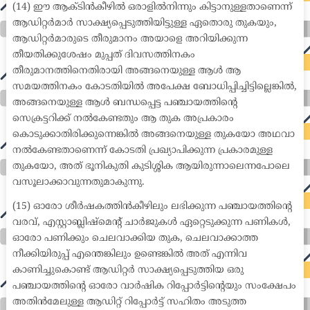
(14) ഈ ആക്ടിൻകീഴിൽ ഒരാളിൽനിന്നും കിട്ടാനുള്ളതാണെന്ന്
ആഡിറ്റർമാർ സാക്ഷ്യപ്പെടുത്തിയിട്ടുള്ള ഏതൊരു തുകയും,
ആഡിറ്റർമാരുടെ തീരുമാനം അയാളെ അറിയിക്കുന്ന
തീയതിക്കുശേഷം മുപ്പത് ദിവസത്തിനകം
തീരുമാനത്തിനെതിരായി അങ്ങനെയുള്ള ആൾ ആ
സമയത്തിനകം കോടതിയിൽ അപേക്ഷ ബോധിപ്പിച്ചിട്ടില്ലെങ്കിൽ,
അങ്ങനെയുള്ള ആൾ ബന്ധപ്പെട്ട പഞ്ചായത്തിന്റെ
സെക്രട്ടറിക്ക് നൽകേണ്ടതും ആ തുക അപ്രകാരം
കൊടുക്കാതിരിക്കുന്നെങ്കിൽ അങ്ങനെയുള്ള തുകയോ അഥവാ
നൽകേണ്ടതാണെന്ന് കോടതി പ്രഖ്യാപിക്കുന്ന പ്രകാരമുള്ള
തുകയോ, അത് ഭൂനികുതി കുടിശ്ശിക ആയിരുന്നാലെന്നപോലെ
വസൂലാക്കാവുന്നതുമാകുന്നു.
(15) ഓരോ ശീർഷകത്തിൻകീഴിലും ലഭിക്കുന്ന പഞ്ചായത്തിന്റെ
വരവ്, എസ്റ്റാബ്ലിഷ്മെന്റ് ചാർജുകൾ ഏറ്റെടുക്കുന്ന പണികൾ,
ഓരോ പണിക്കും ചെലവാക്കിയ തുക, ചെലവാക്കാത്ത
നീക്കിയിരുപ്പ് എന്തെങ്കിലും ഉണ്ടെങ്കിൽ അത് എന്നിവ
കാണിച്ചുകൊണ്ട് ആഡിറ്റർ സാക്ഷ്യപ്പെടുത്തിയ ഒരു
പഞ്ചായത്തിന്റെ ഓരോ വാർഷിക റിപ്പോർട്ടിന്റെയും സംക്ഷേപം
അതിൻമേലുള്ള ആഡിറ്റ് റിപ്പോർട്ട് സഹിതം അടുത്ത