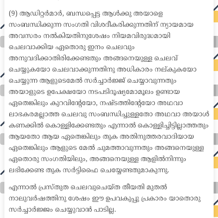
(9) ആഡിറ്റർമാർ, ബന്ധപ്പെട്ട ആൾക്കു അയാളെ
സംബന്ധിക്കുന്ന സംഗതി വിശദീകരിക്കുന്നതിന് ന്യായമായ
അവസരം നൽകിയതിനുശേഷം നിയമവിരുദ്ധമായി
ചെലവാക്കിയ ഏതൊരു ഇനം ചെലവും
അനുവദിക്കാതിരിക്കേണ്ടതും അങ്ങനെയുള്ള ചെലവ്
ചെയ്യുകയോ ചെലവാക്കുന്നതിനു അധികാരം നല്കുകയോ
ചെയ്യുന്ന ആളുടെമേൽ സർച്ചാർജ്ജ് ചെയ്യാവുന്നതും
അയാളുടെ ഉപേക്ഷയോ നടപടിദൂഷ്യമോമൂലം ഉണ്ടായ
ഏതെങ്കിലും കുറവിന്റേയോ, നഷ്ടത്തിന്റേയോ അഥവാ
ലാഭകരമല്ലാത്ത ചെലവു സംബന്ധിച്ചുള്ളതോ അഥവാ അയാൾ
കണക്കിൽ കൊള്ളിക്കേണ്ടതും എന്നാൽ കൊള്ളിച്ചിട്ടില്ലാത്തതും
ആയതോ ആയ ഏതെങ്കിലും തുക അതിനുത്തരവാദിയായ
ഏതെങ്കിലും ആളുടെ മേൽ ചുമത്താവുന്നതും അങ്ങനെയുള്ള
ഏതൊരു സംഗതിയിലും, അങ്ങനെയുള്ള ആളിൽനിന്നും
ലഭിക്കേണ്ട തുക സർട്ടിഫൈ ചെയ്യേണ്ടതുമാകുന്നു.
എന്നാൽ പ്രസ്തുത ചെലവുചെയ്ത തീയതി മുതൽ
നാലുവർഷത്തിനു ശേഷം ഈ ഉപവകുപ്പു പ്രകാരം യാതൊരു
സർച്ചാർജ്ജം ചെയ്യുവാൻ പാടില്ല.