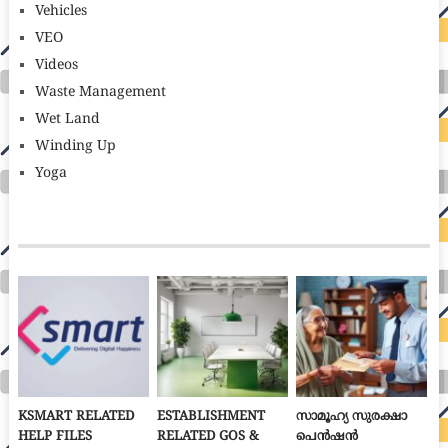
Vehicles
VEO
Videos
Waste Management
Wet Land
Winding Up
Yoga
KSMART RELATED
ESTABLISHMENT
സാമൂഹ്യ സുരക്ഷാ
HELP FILES
RELATED GOS &
പെൻഷൻ