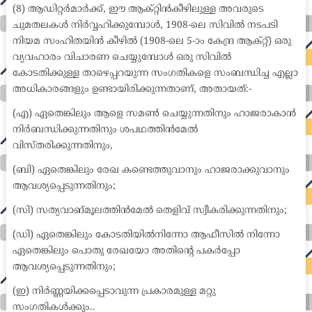
(8) ആഡിറ്റർമാർക്ക്, ഈ ആക്റ്റിൻകീഴിലുള്ള അവരുടെ
ചുമതലകൾ നിർവ്വഹിക്കുമ്പോൾ, 1908-ലെ സിവിൽ നടപടി
നിയമ സംഹിതയിൻ കീഴിൽ (1908-ലെ 5-ാം കേന്ദ്ര ആക്റ്റ്) ഒരു
വ്യവഹാരം വിചാരണ ചെയ്യുമ്പോൾ ഒരു സിവിൽ
കോടതിക്കുള്ള താഴെപ്പറയുന്ന സംഗതികളെ സംബന്ധിച്ച എല്ലാ
അധികാരങ്ങളും ഉണ്ടായിരിക്കുന്നതാണ്, അതായത്:-
(എ) ഏതെങ്കിലും ആളെ സമൺ ചെയ്യുന്നതിനും ഹാജരാകാൻ
നിർബന്ധിക്കുന്നതിനും ശപഥത്തിൻമേൽ
വിസ്തരിക്കുന്നതിനും,
(ബി) ഏതെങ്കിലും രേഖ കണ്ടെത്തുവാനും ഹാജരാക്കുവാനും
ആവശ്യപ്പെടുന്നതിനും;
(സി) സത്യവാങ്മൂലത്തിൻമേൽ തെളിവ് സ്വീകരിക്കുന്നതിനും;
(ഡി) ഏതെങ്കിലും കോടതിയിൽനിന്നോ ആഫീസിൽ നിന്നോ
ഏതെങ്കിലും പൊതു രേഖയോ അതിന്റെ പകർപ്പോ
ആവശ്യപ്പെടുന്നതിനും;
(ഇ) നിർണ്ണയിക്കപ്പെടാവുന്ന പ്രകാരമുള്ള മറ്റു
സംഗതികൾക്കും..