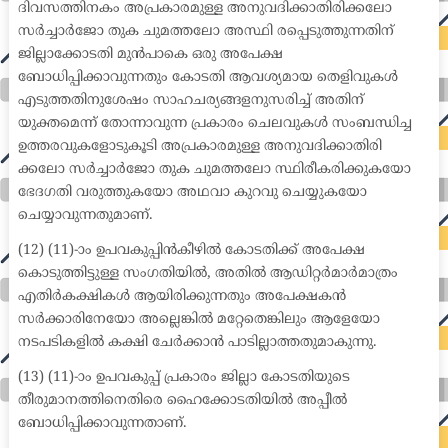
ദിവസത്തിനകം അപ്രകാരമുള്ള അനുവദിക്കാതിരിക്കലോ
സർച്ചാർജോ തുക ചുമത്തലോ അസ്ഥി രപ്പെടുത്തുന്നതിന്
ജില്ലാക്കോടതി മുൻപാകെ ഒരു അപേക്ഷ
ബോധിപ്പിക്കാവുന്നതും കോടതി ആവശ്യമായ തെളിവുകൾ
എടുത്തതിനുശേഷം സാഹചര്യങ്ങളനുസരിച്ച് അതിന്
യുക്തമെന്ന് തോന്നാവുന്ന പ്രകാരം ചെലവുകൾ സംബന്ധിച്ച
ഉത്തരവുകളോടുകൂടി അപ്രകാരമുള്ള അനുവദിക്കാതിരി
ക്കലോ സർച്ചാർജോ തുക ചുമത്തലോ സ്ഥിരീകരിക്കുകയോ
ഭേദഗതി വരുത്തുകയോ അഥവാ കുറവു ചെയ്യുകയോ
ചെയ്യാവുന്നതുമാണ്.
(12) (11)-ാം ഉപവകുപ്പിൻകീഴിൽ കോടതിക്ക് അപേക്ഷ
കൊടുത്തിട്ടുള്ള സംഗതിയിൽ, അതിൽ ആഡിറ്റർമാർമാത്രം
എതിർകക്ഷികൾ ആയിരിക്കുന്നതും അപേക്ഷകൻ
സർക്കാരിനേയോ അല്ലെങ്കിൽ മറ്റേതെങ്കിലും ആളേയോ
നടപടികളിൽ കക്ഷി ചേർക്കാൻ പാടില്ലാത്തതുമാകുന്നു.
(13) (11)-ാം ഉപവകുപ്പ് പ്രകാരം ജില്ലാ കോടതിയുടെ
തീരുമാനത്തിനെതിരെ ഹൈക്കോടതിയിൽ അപ്പീൽ
ബോധിപ്പിക്കാവുന്നതാണ്.