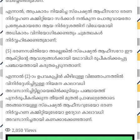
ചെയ്യേണ്ടതുമാണ്:
എന്നാൽ, അപ്രകാരം നിയമിച്ച സ്പെഷ്യൽ ആഫീസറോ ഭരണ
നിർവ്വഹണ കമ്മിറ്റിയോ സർക്കാർ നൽകുന്ന പൊതുവായതോ
പ്രത്യേകമായതോ ആയ നിർദ്ദേശത്തിന് വിധേയമായി
അധികാരം വിനിയോഗിക്കേണ്ടതും ചുമതലകൾ
നിർവ്വഹിക്കേണ്ടതുമാണ്;
(5) ഭരണസമിതിയോ അല്ലെങ്കിൽ സ്പെഷ്യൽ ആഫീസറോ ഈ
ആക്റ്റിന്റെ ആവശ്യങ്ങൾക്കായി യഥാവിധി രൂപീകരിക്കപ്പെട്ട
പഞ്ചായത്തായി കരുതപ്പെടുന്നതാണ്:
എന്നാൽ (2)-ാം ഉപവകുപ്പിൻ കീഴിലുള്ള വിജ്ഞാപനത്തിൽ
വിനിർദ്ദേശിച്ചിട്ടുള്ള നിയമന കാലാവധി
അവസാനിച്ചിട്ടില്ലായെങ്കിൽക്കൂടിയും പഞ്ചായത്ത്
പുനർരൂപീകരിക്കുന്ന തീയതി മുതൽ പ്രാബല്യത്തോടെ
അങ്ങനെയുള്ള സ്പെഷ്യൽ ആഫീസറുടേയോ ഭരണ
നിർവ്വഹണ കമ്മിറ്റിയുടേയോ ഉദ്യോഗ കാലാവധി
അവസാനിച്ചതായി കണക്കാക്കേണ്ടതാണ്.
2,050
Views