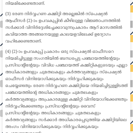
നിയമിക്കേണ്ടതാണ്.
(3) ഭരണ നിർവ്വഹണ കമ്മിറ്റി അല്ലെങ്കിൽ സ്പെഷ്യൽ
ആഫീസർ (2)-ാം ഉപവകുപ്പിൻ കീഴിലുള്ള വിജ്ഞാപനത്തിൽ
സർക്കാർ വിനിർദ്ദേശിച്ചേക്കാവുന്നപ്രകാരം ആറ് മാസത്തിൽ
കവിയാത്ത അങ്ങനെയുള്ള കാലയളവിലേക്ക് ഉദ്യോഗം
വഹിക്കേണ്ടതാണ്.
(4) (2)-ാം ഉപവകുപ്പ് പ്രകാരം ഒരു സ്പെഷ്യൽ ഓഫീസറെ
നിയമിച്ചിട്ടുള്ള സംഗതിയിൽ ബന്ധപ്പെട്ട പഞ്ചായത്തിന്റേയും
പ്രസിഡന്റിന്റേയും വിവിധ പഞ്ചായത്ത് കമ്മിറ്റികളുടെയും എല്ലാ
അധികാരങ്ങളും ചുമതലകളും കർത്തവ്യങ്ങളും സ്പെഷ്യൽ
ഓഫീസർ വിനിയോഗിക്കുകയും നിർവ്വഹിക്കുകയും
ചെയ്യേണ്ടതും ഭരണ നിർവ്വഹണ കമ്മിറ്റിയെ നിയമിച്ചിട്ടുള്ളിടത്ത്
പഞ്ചായത്തിന്റെ അധികാരങ്ങളും ചുമതലകളും
കർത്തവ്യങ്ങളും അപ്രകാരമുള്ള കമ്മിറ്റി വിനിയോഗിക്കേണ്ടതും
നിർവ്വഹിക്കേണ്ടതും പ്രസിഡന്റിന്റേയും വൈസ്
പ്രസിഡന്റിന്റേയും അധികാരങ്ങളും ചുമതലകളും
കർത്തവ്യങ്ങളും സർക്കാർ അധികാരപ്പെടുത്തിയ കമ്മിറ്റിയിലെ
അംഗം വിനിയോഗിക്കുകയും നിർവ്വഹിക്കുകയും