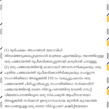
auto insurance quotes workers compensation insurance car insurance quotes compare car insurance online buy car insurance online auto insurance
commercial auto insurance small business insurance professional indemnity general liability insurance e&o insurance business insurance car
insurance insurance quotes motorcycle lawyer automobile accident lawyers auto injury lawyers accident claims lawyers mesothelioma law firm
accident attorney accident lawyers firm accident lawyer car wreck lawyer car lawyer home refinance best mortgage refinance companies refinance
home loan mortgage preapproval best place to refinance mortgage refinance mortgage best refinance companies best refinance rates kidney
foundation car donation unicef donation reputable car donation charities npr car donation donate money to charity best car donation charities cancer
research donation donating to charity msw online msw programs masters in social work online psychology degree online colleges online social
work degree msw degree psychology courses online online business degree elementary education online online mba programs dental seo company
seo reputation management seo copywriting services international seo services
international seo agency seo for plumbers seo marketing experts seo for ecommerce website b2b seo services best cloud hosting for wordpress
wordpress hosting services dreamhost web hosting best wordpress hosting wordpress cloud hosting best managed wordpress hosting premium wordpress
hosting fastest wordpress hosting dedicated wordpress hosting wordpress vps hosting cloud based hosting providers best wp hosting wordpress domain
and hosting wordpress hosting best magento hosting month to month web hosting vps wordpress wordpress hosting sites best wordpress hosting sites
accounting software project management software aomei backupper dental software crm software erp software pos system crm zoho people
crm system project management tools sap business one cmms software development medical billing and coding medical billing air ambulance
medical coder emr systems medical care online prescription emrs private healthcare emergency medicine doctor near me weightloss clinic st
joseph medical center medical student medical practitioner uber health weight loss clinic western medicine mental health care plan
(1) ഭൂരിപക്ഷം അംഗങ്ങൾ യഥാവിധി
തിരഞ്ഞെടുക്കപ്പെടുമ്പോൾ മാത്രമേ ഏതെങ്കിലും തലത്തിലുള്ള
ഒരു പഞ്ചായത്ത് രൂപീകരിക്കപ്പെട്ടതായി കരുതാൻ പാടുള്ളൂ.
(2) ഒരു പഞ്ചായത്തിന്റെ കാലാവധി അവസാനിക്കുകയും ഒരു
പുതിയ പഞ്ചായത്ത് രൂപീകരിക്കാതിരിക്കുകയും ചെയ്യുന്ന
സംഗതിയിലോ അല്ലെങ്കിൽ 193-ാം വകുപ്പുപ്രകാരം ഒരു
പഞ്ചായത്ത് പിരിച്ചുവിടപ്പെട്ട സംഗതിയിലോ സർക്കാരിന്
പഞ്ചായത്തിന്റെ ഭരണ നിർവ്വഹണത്തിനു വേണ്ടി ഗസറ്റ്
വിജ്ഞാപനത്തിലൂടെ ഒരു സ്പെഷ്യൽ ആഫീസറേയോ
അല്ലെങ്കിൽ സർക്കാർ ഉദ്യോഗസ്ഥരായ മൂന്നിൽ കുറയാത്ത
അംഗങ്ങളുള്ള ഒരു ഭരണ നിർവ്വഹണ കമ്മിറ്റിയേയോ