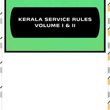
auto insurance quotes workers compensation insurance car insurance quotes compare car insurance online buy car insurance online auto insurance
commercial auto insurance small business insurance professional indemnity general liability insurance e&o insurance business insurance car
insurance insurance quotes motorcycle lawyer automobile accident lawyers auto injury lawyers accident claims lawyers mesothelioma law firm
accident attorney accident lawyers firm accident lawyer car wreck lawyer car lawyer home refinance best mortgage refinance companies refinance
home loan mortgage preapproval best place to refinance mortgage refinance mortgage best refinance companies best refinance rates kidney
foundation car donation unicef donation reputable car donation charities npr car donation donate money to charity best car donation charities cancer
research donation donating to charity msw online msw programs masters in social work online psychology degree online colleges online social
work degree msw degree psychology courses online online business degree elementary education online online mba programs dental seo company
seo reputation management seo copywriting services international seo services
international seo agency seo for plumbers seo marketing experts seo for ecommerce website b2b seo services best cloud hosting for wordpress
wordpress hosting services dreamhost web hosting best wordpress hosting wordpress cloud hosting best managed wordpress hosting premium wordpress
hosting fastest wordpress hosting dedicated wordpress hosting wordpress vps hosting cloud based hosting providers best wp hosting wordpress domain
and hosting wordpress hosting best magento hosting month to month web hosting vps wordpress wordpress hosting sites best wordpress hosting sites
accounting software project management software aomei backupper dental software crm software erp software pos system crm zoho people
crm system project management tools sap business one cmms software development medical billing and coding medical billing air ambulance
medical coder emr systems medical care online prescription emrs private healthcare emergency medicine doctor near me weightloss clinic st
joseph medical center medical student medical practitioner uber health weight loss clinic western medicine mental health care plan