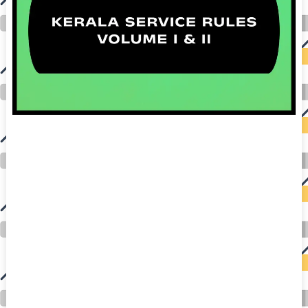
auto insurance quotes workers compensation insurance car insurance quotes compare car insurance online buy car insurance online auto insurance
commercial auto insurance small business insurance professional indemnity general liability insurance e&o insurance business insurance car
insurance insurance quotes motorcycle lawyer automobile accident lawyers auto injury lawyers accident claims lawyers mesothelioma law firm
accident attorney accident lawyers firm accident lawyer car wreck lawyer car lawyer home refinance best mortgage refinance companies refinance
home loan mortgage preapproval best place to refinance mortgage refinance mortgage best refinance companies best refinance rates kidney
foundation car donation unicef donation reputable car donation charities npr car donation donate money to charity best car donation charities cancer
research donation donating to charity msw online msw programs masters in social work online psychology degree online colleges online social
work degree msw degree psychology courses online online business degree elementary education online online mba programs dental seo company
seo reputation management seo copywriting services international seo services
international seo agency seo for plumbers seo marketing experts seo for ecommerce website b2b seo services best cloud hosting for wordpress
wordpress hosting services dreamhost web hosting best wordpress hosting wordpress cloud hosting best managed wordpress hosting premium wordpress
hosting fastest wordpress hosting dedicated wordpress hosting wordpress vps hosting cloud based hosting providers best wp hosting wordpress domain
and hosting wordpress hosting best magento hosting month to month web hosting vps wordpress wordpress hosting sites best wordpress hosting sites
accounting software project management software aomei backupper dental software crm software erp software pos system crm zoho people
crm system project management tools sap business one cmms software development medical billing and coding medical billing air ambulance
medical coder emr systems medical care online prescription emrs private healthcare emergency medicine doctor near me weightloss clinic st
joseph medical center medical student medical practitioner uber health weight loss clinic western medicine mental health care plan