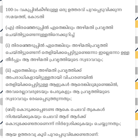
medical coder emr systems medical care online prescription emrs private healthcare emergency medicine doctor near me weightloss clinic st
joseph medical center medical student medical practitioner uber health weight loss clinic western medicine mental health care plan
100-ാം വകുപ്പിൻകീഴിലുള്ള ഒരു ഉത്തരവ് പുറപ്പെടുവിക്കുന്ന
സമയത്ത്, കോടതി
(എ) തിരഞ്ഞെടുപ്പിൽ ഏതെങ്കിലും അഴിമതി പ്രവൃത്തി
ചെയ്തിട്ടുണ്ടെന്നുള്ളതിനെക്കുറിച്ച്
(i) തിരഞ്ഞെടുപ്പിൽ ഏതെങ്കിലും അഴിമതിപ്രവൃത്തി
ചെയ്തിട്ടുണ്ടെന്ന് തെളിയിക്കപ്പെട്ടിട്ടുണ്ടെന്നോ ഇല്ലെന്നോ ഉള്ള
തീർപ്പും ആ അഴിമതി പ്രവൃത്തിയുടെ സ്വഭാവവും;
(ii) ഏതെങ്കിലും അഴിമതി പ്രവൃത്തിക്ക്
അപരാധികളായിട്ടുള്ളതായി വിചാരണയിൽ
തെളിയിക്കപ്പെട്ടിട്ടുള്ള ആളുകൾ ആരെങ്കിലുമുണ്ടെങ്കിൽ,
അവരെല്ലാവരുടേയും പേരുകളും ആ പ്രവൃത്തിയുടെ
സ്വഭാവവും രേഖപ്പെടുത്തുന്നതും;
(ബി) കൊടുക്കപ്പെടേണ്ട ആകെ ചെലവ് തുകകൾ
നിശ്ചയിക്കുകയും ചെലവ് ആര് ആർക്ക്
കൊടുക്കേണ്ടതാണെന്ന് നിർദ്ദേശിക്കുകയും ചെയ്യുന്നതും;
ആയ ഉത്തരവു കൂടി പുറപ്പെടുവിക്കേണ്ടതാണ്: