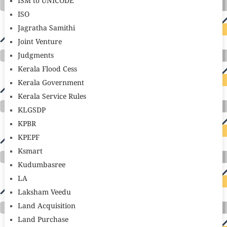
ISM to UNICODE
ISO
Jagratha Samithi
Joint Venture
Judgments
Kerala Flood Cess
Kerala Government
Kerala Service Rules
KLGSDP
KPBR
KPEPF
Ksmart
Kudumbasree
LA
Laksham Veedu
Land Acquisition
Land Purchase