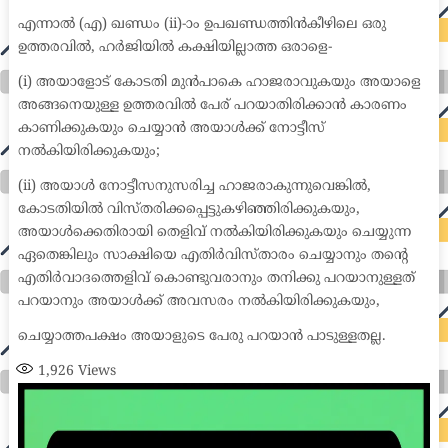
എന്നാൽ (എ) ഖണ്ഡം (ii)-ാം ഉപഖണ്ഡത്തിൻകീഴിലെ ഒരു
ഉത്തരവിൽ, ഹർജിയിൽ കക്ഷിയില്ലാത്ത ഒരാളെ-
(i) അയാളോട് കോടതി മുൻപാകെ ഹാജരാവുകയും അയാളെ
അങ്ങനെയുള്ള ഉത്തരവിൽ പേര് പറയാതിരിക്കാൻ കാരണം
കാണിക്കുകയും ചെയ്യാൻ അയാൾക്ക് നോട്ടീസ്
നൽകിയിരിക്കുകയും;
(ii) അയാൾ നോട്ടീസനുസരിച്ച ഹാജരാകുന്നുവെങ്കിൽ,
കോടതിയിൽ വിസ്തരിക്കപ്പെട്ടുകഴിഞ്ഞിരിക്കുകയും,
അയാൾക്കെതിരായി തെളിവ് നൽകിയിരിക്കുകയും ചെയ്യുന്ന
ഏതെങ്കിലും സാക്ഷിയെ എതിർവിസ്താരം ചെയ്യാനും തന്റെ
എതിർവാദത്തെളിവ് കൊണ്ടുവരാനും തനിക്കു പറയാനുള്ളത്
പറയാനും അയാൾക്ക് അവസരം നൽകിയിരിക്കുകയും,
ചെയ്യാത്തപക്ഷം അയാളുടെ പേരു പറയാൻ പാടുള്ളതല്ല.
1,926
Views