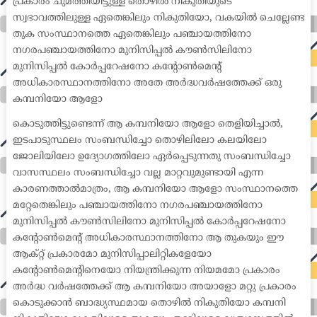
പ്രകാരം ചുമത്തിയിട്ടുള്ള തൊഴിൽ നികുതിയുടെ
സ്വഭാവത്തിലുള്ള ഏതെങ്കിലും നികുതിയോ, വകയിൽ ചെല്ലേണ്ട
തുക സംസ്ഥാനത്തെ ഏതെങ്കിലും പഞ്ചായത്തിനോ
നഗരപഞ്ചായത്തിനോ മുനിസിപ്പൽ കൗൺസിലിനോ
മുനിസിപ്പൽ കോർപ്പറേഷനോ കന്റോൺമെന്റ്
അധികാരസ്ഥാനത്തിനോ അതേ അർദ്ധവർഷത്തേക്ക് ഒരു
കമ്പനിയോ ആളോ
കൊടുത്തിട്ടുണ്ടെന്ന് ആ കമ്പനിയോ ആളോ തെളിയിച്ചാൽ,
ഇടപാടുസ്ഥലം സംബന്ധിച്ചോ തൊഴിലിലോ കലയിലോ
ജോലിയിലോ ഉദ്യോഗത്തിലോ ഏർപ്പെടുന്നതു സംബന്ധിച്ചോ
വാസസ്ഥലം സംബന്ധിച്ചോ വല്ല മാറ്റവുമുണ്ടായി എന്ന
കാരണത്താൽമാത്രം, ആ കമ്പനിയോ ആളോ സംസ്ഥാനത്തെ
മറ്റേതെങ്കിലും പഞ്ചായത്തിനോ നഗരപഞ്ചായത്തിനോ
മുനിസിപ്പൽ കൗൺസിലിനോ മുനിസിപ്പൽ കോർപ്പറേഷനോ
കന്റോൺമെന്റ് അധികാരസ്ഥാനത്തിനോ ആ തുകയും ഈ
ആക്റ്റ് പ്രകാരമോ മുനിസിപ്പാലിറ്റികളേയോ
കന്റോൺമെന്റിനെയോ നിയന്ത്രിക്കുന്ന നിയമമോ പ്രകാരം
അർദ്ധ വർഷത്തേക്ക് ആ കമ്പനിയോ അയാളോ മറ്റു പ്രകാരം
കൊടുക്കാൻ ബാദ്ധ്യസ്ഥമായ തൊഴിൽ നികുതിയോ കമ്പനി