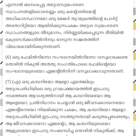
എന്നാൽ ബന്ധപ്പെട്ട തദ്ദേശസ്വയംഭരണ
സ്ഥാപനങ്ങളിലൊരെണ്ണം ഒരു കന്റോൺമെന്റ്
അധികാരസ്ഥാനമോ ഒരു മേജർ തുറമുഖത്തിന്റെ പോർട്ട്
അതോറിറ്റിയോ ആയിരിക്കുന്നപക്ഷം തദ്ദേശ സ്വയംഭരണ
സ്ഥാപനങ്ങളുടെ തീരുമാനം, നിർണ്ണയിക്കപ്പെടുന്ന രീതിയിൽ
കേന്ദ്രസർക്കാരിൽനിന്നും നേടുന്ന സമ്മതത്തിന്
വിധേയമായിരിക്കുന്നതാണ്.
(6) ഒരു ഫേമിൽനിന്നോ സംഘടനയിൽനിന്നോ വസൂലാക്കേണ്ട
തൊഴിൽ നികുതി അതതു സംഗതിപോലെ ഫേമിന്റെയോ
സംഘടനയുടെയോ ഏജന്റിൽനിന്ന് വസൂലാക്കാവുന്നതാണ്.
(7) (എ) ഒരു കമ്പനിയോ ആളോ ഏതെങ്കിലും
തദ്ദേശപരിധിയിലെ ഒരു ഗ്രാമപഞ്ചായത്തിൽ ഇടപാടു
നടത്തേണ്ട ആവശ്യത്തിനായി ആ കമ്പനിയേയോ ആ
ആളെയോ, പ്രതിനിധാനം ചെയ്യാൻ ഒരു ജീവനക്കാരനെയോ
ഏജന്റിനെയോ നിയമിക്കുന്ന പക്ഷം, ആ കമ്പനിയോ ആളോ
തദ്ദേശപരിധിയിൽ ഇടപാടു നടത്തുന്നതായി കരുതപ്പെടേണ്ടതും,
ആ ജീവനക്കാരനോ ഏജന്റോ, ആ കമ്പനിയുടെയോ
ആളുടെയോ ഇടപാടു സംബന്ധിച്ച തൊഴിൽ നികുതിക്ക്, ആ