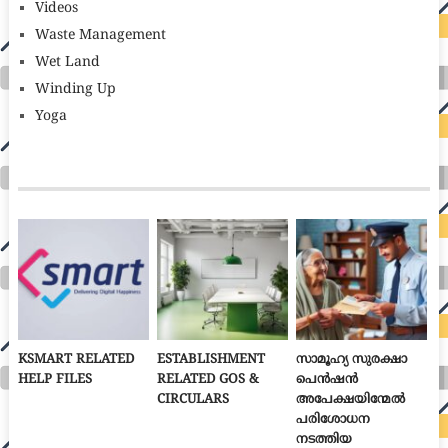
Videos
Waste Management
Wet Land
Winding Up
Yoga
KSMART RELATED
ESTABLISHMENT
സാമൂഹ്യ സുരക്ഷാ
HELP FILES
RELATED GOS &
പെൻഷൻ
CIRCULARS
അപേക്ഷയിന്മേൽ
പരിശോധന
നടത്തിയ