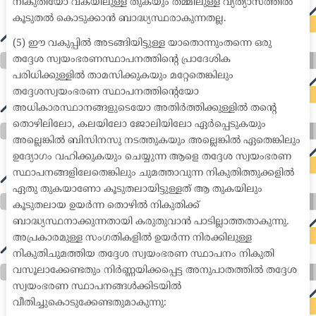
നികുതിയോ വകയിലുള്ള തുകയും തമ്മിലുള്ള വ്യത്യാസത്തിൽ
കൂടുതൽ കൊടുക്കാൻ ബാദ്ധ്യസ്ഥരാകുന്നതല്ല.
(5) ഈ വകുപ്പിൽ അടങ്ങിയിട്ടുള്ള യാതൊന്നുംതന്നെ ഒരു
തദ്ദേശ സ്വയംഭരണസ്ഥാപനത്തിന്റെ പ്രാദേശിക
പരിധിക്കുള്ളിൽ താമസിക്കുകയും മറ്റേതെങ്കിലും
തദ്ദേശസ്വയംഭരണ സ്ഥാപനത്തിന്റെയോ
അധികാരസ്ഥാനങ്ങളുടെയോ അതിർത്തിക്കുള്ളിൽ തന്റെ
തൊഴിലിലോ, കലയിലോ ജോലിയിലോ ഏർപ്പെടുകയും
അല്ലെങ്കിൽ ബിസിനസു നടത്തുകയും അല്ലെങ്കിൽ ഏതെങ്കിലും
ഉദ്യോഗം വഹിക്കുകയും ചെയ്യുന്ന ആളെ തദ്ദേശ സ്വയംഭരണ
സ്ഥാപനങ്ങളിലേതെങ്കിലും ചുമത്താവുന്ന നികുതിത്തുക്കളിൽ
ഏതു തുകയാണോ കൂടുതലായിട്ടുള്ളത് ആ തുകയിലും
കൂടുതലായ ഉയർന്ന തൊഴിൽ നികുതിക്ക്
ബാദ്ധ്യസ്ഥനാക്കുന്നതായി കരുതുവാൻ പാടില്ലാത്തതാകുന്നു.
അപ്രകാരമുള്ള സംഗതികളിൽ ഉയർന്ന നിരക്കിലുള്ള
നികുതിചുമത്തിയ തദ്ദേശ സ്വയംഭരണ സ്ഥാപനം നികുതി
വസൂലാക്കേണ്ടതും നിർണ്ണയിക്കപ്പെട്ട അനുപാതത്തിൽ തദ്ദേശ
സ്വയംഭരണ സ്ഥാപനങ്ങൾക്കിടയിൽ
വീതിച്ചുകൊടുക്കേണ്ടതുമാകുന്നു: