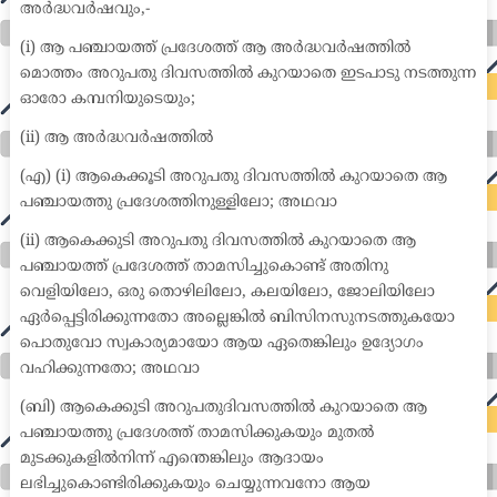
അർദ്ധവർഷവും,-
(i) ആ പഞ്ചായത്ത് പ്രദേശത്ത് ആ അർദ്ധവർഷത്തിൽ
മൊത്തം അറുപതു ദിവസത്തിൽ കുറയാതെ ഇടപാടു നടത്തുന്ന
ഓരോ കമ്പനിയുടെയും;
(ii) ആ അർദ്ധവർഷത്തിൽ
(എ) (i) ആകെക്കൂടി അറുപതു ദിവസത്തിൽ കുറയാതെ ആ
പഞ്ചായത്തു പ്രദേശത്തിനുള്ളിലോ; അഥവാ
(ii) ആകെക്കുടി അറുപതു ദിവസത്തിൽ കുറയാതെ ആ
പഞ്ചായത്ത് പ്രദേശത്ത് താമസിച്ചുകൊണ്ട് അതിനു
വെളിയിലോ, ഒരു തൊഴിലിലോ, കലയിലോ, ജോലിയിലോ
ഏർപ്പെട്ടിരിക്കുന്നതോ അല്ലെങ്കിൽ ബിസിനസുനടത്തുകയോ
പൊതുവോ സ്വകാര്യമായോ ആയ ഏതെങ്കിലും ഉദ്യോഗം
വഹിക്കുന്നതോ; അഥവാ
(ബി) ആകെക്കുടി അറുപതുദിവസത്തിൽ കുറയാതെ ആ
പഞ്ചായത്തു പ്രദേശത്ത് താമസിക്കുകയും മുതൽ
മുടക്കുകളിൽനിന്ന് എന്തെങ്കിലും ആദായം
ലഭിച്ചുകൊണ്ടിരിക്കുകയും ചെയ്യുന്നവനോ ആയ