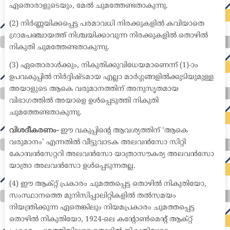
ഏതൊരാളുടെയും, മേൽ ചുമത്തേണ്ടതാകുന്നു.
(2) നിർണ്ണയിക്കപ്പെട്ട പരമാവധി നിരക്കുകളിൽ കവിയാതെ
ഗ്രാമപഞ്ചായത്ത് നിശ്ചയിക്കാവുന്ന നിരക്കുകളിൽ തൊഴിൽ
നികുതി ചുമത്തേണ്ടതാകുന്നു.
(3) ഏതൊരാൾക്കും, നികുതിക്കുവിധേയമാണെന്ന് (1)-ാം
ഉപവകുപ്പിൽ നിർദ്ദിഷ്ടമായ എല്ലാ മാർഗ്ഗങ്ങളിൽക്കുടിയുമുള്ള
അയാളുടെ ആകെ വരുമാനത്തിന് അനുസൃതമായ
വിഭാഗത്തിൽ അയാളെ ഉൾപ്പെടുത്തി നികുതി
ചുമത്തേണ്ടതാകുന്നു.
വിശദീകരണം-
ഈ വകുപ്പിന്റെ ആവശ്യത്തിന് ‘ആകെ
വരുമാനം’ എന്നതിൽ വീട്ടുവാടക അലവൻസോ സിറ്റി
കോമ്പൻസേറ്ററി അലവൻസോ യാത്രാസൗകര്യ അലവൻസോ
യാത്രാ അലവൻസോ ഉൾപ്പെടുന്നതല്ല.
(4) ഈ ആക്റ്റ് പ്രകാരം ചുമത്തപ്പെട്ട തൊഴിൽ നികുതിയോ,
സംസ്ഥാനത്തെ മുനിസിപ്പാലിറ്റികളിൽ തൽസമയം
നിയന്ത്രിക്കുന്ന ഏതെങ്കിലും നിയമപ്രകാരം ചുമത്തപ്പെട്ട
തൊഴിൽ നികുതിയോ, 1924-ലെ കന്റോൺമെന്റ് ആക്റ്റ്