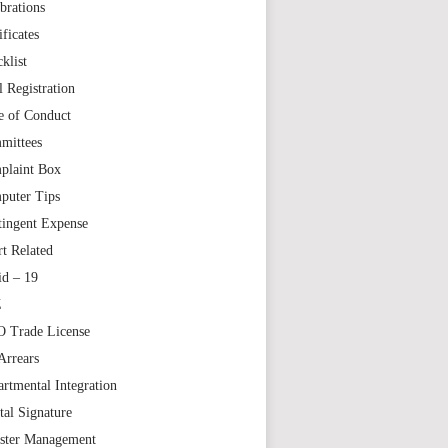
brations
ificates
klist
l Registration
e of Conduct
mittees
plaint Box
puter Tips
tingent Expense
t Related
id – 19
Z
 Trade License
Arrears
rtmental Integration
tal Signature
aster Management