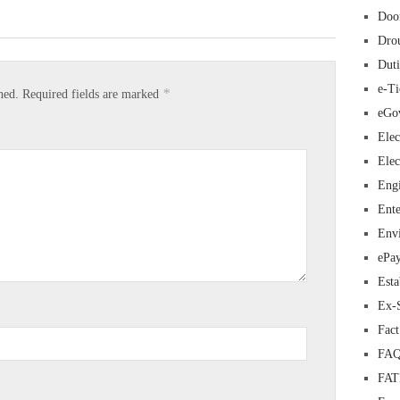
Doo
Dro
Duti
e-Ti
*
hed.
Required fields are marked
eGo
Elec
Elec
Eng
Ente
Env
ePa
Esta
Ex-
Fac
FAQ
FA