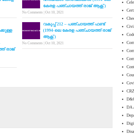
Cele
കേരള പഞ്ചായത്ത് രാജ് ആക്റ്റ് )
Cert
No Comments
|
Oct 10, 2021
Chec
വകുപ്പ് 212 – പഞ്ചായത്ത് ഫണ്ട്
Civi
കുള്ള
(1994-ലെ കേരള പഞ്ചായത്ത് രാജ്
Cod
ആക്റ്റ് )
Com
No Comments
|
Oct 10, 2021
ത് രാജ്
Com
Com
Con
Cour
Cov
CR
D&O
DA 
Depa
Digi
Dis