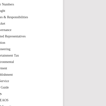
r Numbers
ught
es & Responsibilities
cket
vernance
ted Representatives
tion
ineering
rtainment Tax
ironmental
yment
blishment
Service
t Guide
s
TEAOS