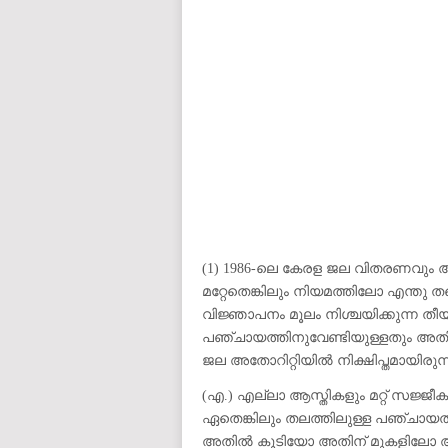
auto insurance quotes workers compensation insurance car insurance quotes compare car insurance online buy car
car insurance insurance quotes motorcycle lawyer automobile accident lawyers auto injury lawyers accident clai
refinance home loan mortgage preapproval best place to refinance mortgage refinance mortgage best refinance com
charities cancer research donation donating to charity msw online msw programs masters in social work online
programs dental seo company seo reputation management seo copywriting services international seo services
international seo agency seo for plumbers seo marketing experts seo for ecommerce website b2b seo services 
premium wordpress hosting fastest wordpress hosting dedicated wordpress hosting wordpress vps hosting cl
wordpress hosting sites best wordpress hosting sites accounting software project management software aome
medical billing and coding medical billing air ambulance medical coder emr systems medical care online prescripti
western medicine mental health care plan
(1) 1986-ലെ കേരള ജല വിതരണവും അഴു
മറ്റേതെങ്കിലും നിയമത്തിലോ എന്തു ത
വിജ്ഞാപനം മൂലം നിശ്ചയിക്കുന്ന തീയ
പഞ്ചായത്തിനുവേണ്ടിയുള്ളതും അതിന
ജല അതോറിറ്റിയിൽ നിക്ഷിപ്തമായിര
(എ.) എല്ലാ ആസ്തികളും മറ്റ് സജ
ഏതെങ്കിലും തലത്തിലുള്ള പഞ്ചായത്
അതിൽ കൂടിയോ അതിന് മുകളിലോ അത