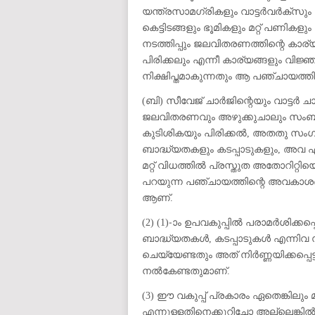
യന്ത്രസാമഗ്രികളും വാട്ടർവർക്സും 
കെട്ടിടങ്ങളും ഭൂമികളും മറ്റ് പണിക
നടത്തിപ്പും ജലവിതരണത്തിന്റെ കാര
പിരിക്കലും എന്നീ കാര്യങ്ങളും വി
നിക്ഷിപ്തമാകുന്നതും ആ പഞ്ചായത്ത
(ബി) സീവേജ് ചാർജിന്റെയും വാട്ടർ ച
ജലവിതരണവും അഴുക്കുചാലും സംബന്
കുടിശികയും പിരിക്കൽ, അതതു സം
ബാദ്ധ്യതകളും കടപ്പാടുകളും, അവ ഏതെ
മറ്റ് വിധത്തിൽ പ്രസ്തുത അതോറിറ്
പറയുന്ന പഞ്ചായത്തിന്റെ അവകാശങ്ങ
ആണ്.
(2) (1)-ാം ഉപവകുപ്പിൽ പരാമർശിക്ക
ബാദ്ധ്യതകൾ, കടപ്പാടുകൾ എന്നിവ സ
ചെയ്യേണ്ടതും അത് നിർണ്ണയിക്കപ്പെ
നൽകേണ്ടതുമാണ്.
(3) ഈ വകുപ്പ് പ്രകാരം ഏതെങ്കില
എന്നുള്ളതിനെക്കുറിച്ചോ അല്ലെങ്