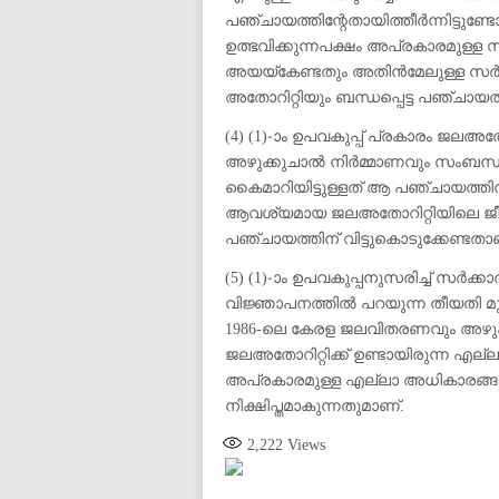
പഞ്ചായത്തിന്റേതായിത്തീർന്നിട്ടു
ഉത്ഭവിക്കുന്നപക്ഷം അപ്രകാരമുള്ള
അയയ്കേണ്ടതും അതിൻമേലുള്ള സർക്ക
അതോറിറ്റിയും ബന്ധപ്പെട്ട പഞ്ചായത്
(4) (1)-ാം ഉപവകുപ്പ് പ്രകാരം ജല
അഴുക്കുചാൽ നിർമ്മാണവും സംബന്ധ
കൈമാറിയിട്ടുള്ളത് ആ പഞ്ചായത്തിന
ആവശ്യമായ ജലഅതോറിറ്റിയിലെ ജീവനക്
പഞ്ചായത്തിന് വിട്ടുകൊടുക്കേണ്ടതാ
(5) (1)-ാം ഉപവകുപ്പനുസരിച്ച് സർക്ക
വിജ്ഞാപനത്തിൽ പറയുന്ന തീയതി മു
1986-ലെ കേരള ജലവിതരണവും അഴുക്കുച
ജലഅതോറിറ്റിക്ക് ഉണ്ടായിരുന്ന എല
അപ്രകാരമുള്ള എല്ലാ അധികാരങ്ങള
നിക്ഷിപ്തമാകുന്നതുമാണ്.
2,222
Views
auto insurance quotes workers compensation insurance car insurance quotes compare car insurance online buy car
car insurance insurance quotes motorcycle lawyer automobile accident lawyers auto injury lawyers accident clai
refinance home loan mortgage preapproval best place to refinance mortgage refinance mortgage best refinance com