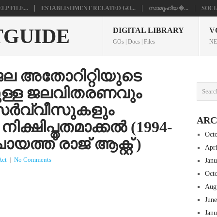
P FILE...
ESTABLISHMENT RELATED GO...
സാമൂഹ്യ �...
SOCI
TGUIDE
DIGITAL LIBRARY
V
GOs | Docs | Files
NE
 ജല അതോറിറ്റിയുടെ
ുള്ള ജലവിതരണവും
സർവ്വീസുകളും
ARC
ക്ഷിപ്തതമാക്കൽ (1994-
Oct
്ത് രാജ് ആക്റ്റ് )
Apr
Act
|
No Comments
Jan
Oct
Aug
Jun
Jan