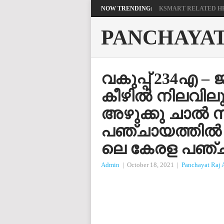
NOW TRENDING:
KSMART RELATED HEL
PANCHAYA
വകുപ്പ് 234എ –
കീഴിൽ നിലവില
അഴുക്കു ചാൽ 
പഞ്ചായത്തിൽ നി
ലെ കേരള പഞ്ചായത
Admin
|
October 18, 2021
|
Panchayat Raj 