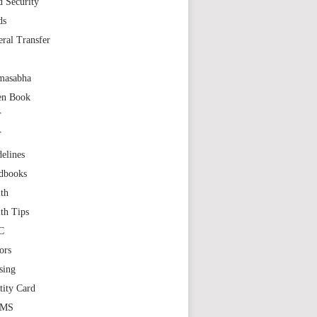
 Security
ds
ral Transfer
masabha
en Book
T
T
elines
dbooks
th
th Tips
C
ors
sing
tity Card
GMS