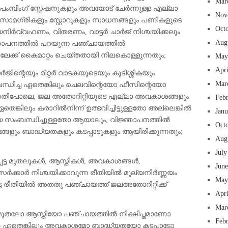
Mar
പംമ്പിംഗ് സ്റ്റേഷനുകളും അവയോട് ചേർന്നുള്ള എല്ലാ
Nov
ളും സാമഗ്രികളും സ്റ്റോറുകളും സാധനങ്ങളും പണികളുടെ
Oct
്യനിർവ്വഹണം, വിതരണം, വാട്ടർ ചാർജ് നിശ്ചയിക്കലും
Aug
ജ്ഞാപനത്തിൽ പറയുന്ന പഞ്ചായത്തിൽ
ിലേക്ക് കൈമാറ്റം ചെയ്തതായി നിലകൊള്ളുന്നതും;
May
Apr
ാർജിന്റെയും മീറ്റർ വാടകയുടെയും കുടിശ്ശികയും
Mar
ധിച്ച ഏതെങ്കിലും ചെലവിന്റെയോ ഫീസിന്റെയോ
ഗതിപോലെ, ജല അതോറിറ്റിയുടെ എല്ലാ അവകാശങ്ങളും
Feb
ങ്കിലും കരാറിൽനിന്ന് ഉത്ഭവിച്ചിട്ടുള്ളതോ അല്ലെങ്കിൽ
Jan
റിയെ സംബന്ധിച്ചുള്ളതോ ആയാലും, വിജ്ഞാപനത്തിൽ
Oct
ളും ബാദ്ധ്യതകളും കടപ്പാടുകളും ആയിരിക്കുന്നതും;
Aug
July
പ്പെട്ട മുതലുകൾ, ആസ്തികൾ, അവകാശങ്ങൾ,
Jun
ർക്കാർ നിശ്ചയിക്കാവുന്ന രീതിയിൽ മൂല്യനിർണ്ണയം
May
ട്ട രീതിയിൽ അതതു പഞ്ചായത്ത് ജലഅതോറിറ്റിക്ക്
Apr
Mar
ും മുതലോ ആസ്തിയോ പഞ്ചായത്തിൽ നിക്ഷിപ്തമാണോ
Feb
കിൽ ഏതെങ്കിലും അവകാശമോ ബാദ്ധ്യതയോ കടപ്പാടോ