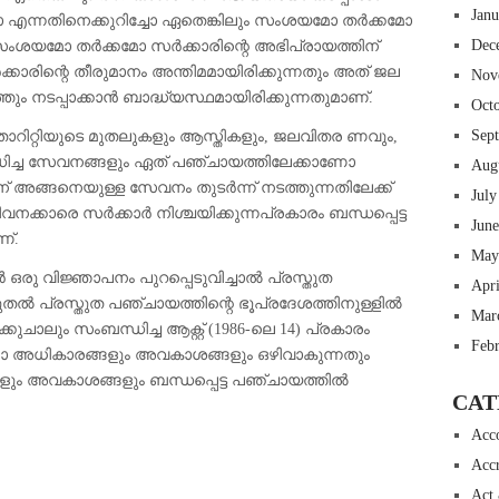
Jan
ണ്ടോ എന്നതിനെക്കുറിച്ചോ ഏതെങ്കിലും സംശയമോ തർക്കമോ
Dec
 സംശയമോ തർക്കമോ സർക്കാരിന്റെ അഭിപ്രായത്തിന്
ാരിന്റെ തീരുമാനം അന്തിമമായിരിക്കുന്നതും അത് ജല
Nov
തും നടപ്പാക്കാൻ ബാദ്ധ്യസ്ഥമായിരിക്കുന്നതുമാണ്.
Oct
Sep
അതോറിറ്റിയുടെ മുതലുകളും ആസ്തികളും, ജലവിതര ണവും,
ിച്ച സേവനങ്ങളും ഏത് പഞ്ചായത്തിലേക്കാണോ
Aug
് അങ്ങനെയുള്ള സേവനം തുടർന്ന് നടത്തുന്നതിലേക്ക്
July
കാരെ സർക്കാർ നിശ്ചയിക്കുന്നപ്രകാരം ബന്ധപ്പെട്ട
Jun
ണ്.
May
ാർ ഒരു വിജ്ഞാപനം പുറപ്പെടുവിച്ചാൽ പ്രസ്തുത
Apr
തൽ പ്രസ്തുത പഞ്ചായത്തിന്റെ ഭൂപ്രദേശത്തിനുള്ളിൽ
Mar
ാലും സംബന്ധിച്ച ആക്റ്റ് (1986-ലെ 14) പ്രകാരം
Feb
്ലാ അധികാരങ്ങളും അവകാശങ്ങളും ഒഴിവാകുന്നതും
ും അവകാശങ്ങളും ബന്ധപ്പെട്ട പഞ്ചായത്തിൽ
CAT
Acc
Accr
 insurance online auto insurance commercial auto insurance small business insurance professional indemnity general liability insurance e&o insurance business insurance
Act
ms lawyers mesothelioma law firm accident attorney accident lawyers firm accident lawyer car wreck lawyer car lawyer home refinance best mortgage refinance companies
panies best refinance rates kidney foundation car donation unicef donation reputable car donation charities npr car donation donate money to charity best car donation