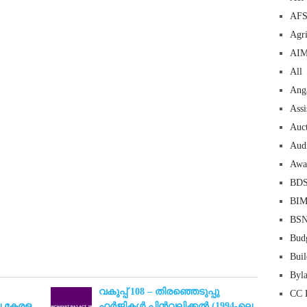
 psychology degree online colleges online social work degree msw degree psychology courses online online business degree elementary education online online mba
AF
best cloud hosting for wordpress wordpress hosting services dreamhost web hosting best wordpress hosting wordpress cloud hosting best managed wordpress hosting
oud based hosting providers best wp hosting wordpress domain and hosting wordpress hosting best magento hosting month to month web hosting vps wordpress
i backupper dental software crm software erp software pos system crm zoho people crm system project management tools sap business one cmms software development
on emrs private healthcare emergency medicine doctor near me weightloss clinic st joseph medical center medical student medical practitioner uber health weight loss clinic
Agri
AI
All
Ang
Assi
Auc
Aud
Awa
BD
BI
BS
Bud
Buil
Byl
വകുപ്പ് 108 – തിരഞ്ഞെടുപ്പു
CC 
 കേരള
ഹർജികൾ പിൻവലിക്കൽ (1994-ലെ