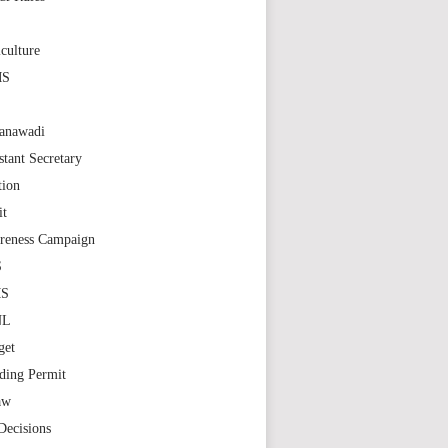
S
culture
MS
anawadi
stant Secretary
tion
it
reness Campaign
S
MS
NL
get
ding Permit
aw
Decisions