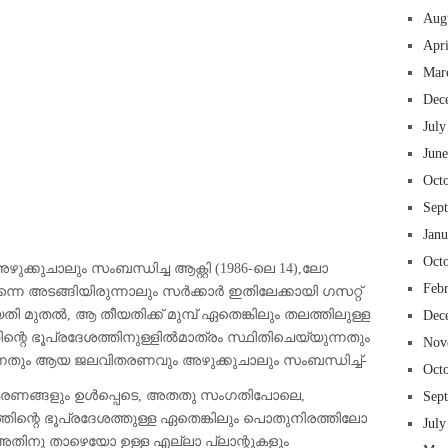
Aug
Apr
Mar
Dec
July
Jun
Oct
 insurance online auto insurance commercial auto insurance small business insurance professional indemnity general liability insurance e&o insurance business insurance
ms lawyers mesothelioma law firm accident attorney accident lawyers firm accident lawyer car wreck lawyer car lawyer home refinance best mortgage refinance companies
panies best refinance rates kidney foundation car donation unicef donation reputable car donation charities npr car donation donate money to charity best car donation
 psychology degree online colleges online social work degree msw degree psychology courses online online business degree elementary education online online mba
Sep
best cloud hosting for wordpress wordpress hosting services dreamhost web hosting best wordpress hosting wordpress cloud hosting best managed wordpress hosting
oud based hosting providers best wp hosting wordpress domain and hosting wordpress hosting best magento hosting month to month web hosting vps wordpress
Jan
i backupper dental software crm software erp software pos system crm zoho people crm system project management tools sap business one cmms software development
on emrs private healthcare emergency medicine doctor near me weightloss clinic st joseph medical center medical student medical practitioner uber health weight loss clinic
Oct
ക്കുചാലും സംബന്ധിച്ച ആക്റ്റി (1986-ലെ 14),ലോ
Feb
ന്നെ അടങ്ങിയിരുന്നാലും സർക്കാർ ഇതിലേക്കായി ഗസറ്റ്
തി മുതൽ, ആ തീയതിക്ക് മുമ്പ് ഏതെങ്കിലും തലത്തിലുള്ള
Dec
്റെ ഭൂപ്രദേശത്തിനുള്ളിൽമാത്രം സ്ഥിതിചെയ്യുന്നതും
Nov
ുന്നതും ആയ ജലവിതരണവും അഴുക്കുചാലും സംബന്ധിച്ച്-
Oct
്ജീകരണങ്ങളും ഉൾപ്പെടെ, അതതു സംഗതിപോലെ,
Sep
തിന്റെ ഭൂപ്രദേശത്തുള്ള ഏതെങ്കിലും പൊതുനിരത്തിലോ
July
ിനു താഴെയോ ഉള്ള എല്ലാ പ്ലാന്റുകളും