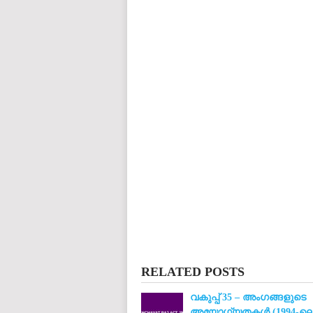
charities cancer research donation donating to charity msw online msw programs masters in social work online
programs dental seo company seo reputation management seo copywriting services international seo services
international seo agency seo for plumbers seo marketing experts seo for ecommerce website b2b seo services 
premium wordpress hosting fastest wordpress hosting dedicated wordpress hosting wordpress vps hosting cl
wordpress hosting sites best wordpress hosting sites accounting software project management software aome
medical billing and coding medical billing air ambulance medical coder emr systems medical care online prescripti
western medicine mental health care plan
RELATED POSTS
വകുപ്പ് 35 – അംഗങ്ങളുടെ
അയോഗ്യതകൾ (1994-ലെ