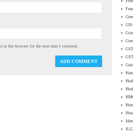
Food
Fun
Gene
GIS
Gra
Gre
 in this browser for the next time I comment.
GS
GS
Guid
Han
Heal
Heal
HM
Hon
Hou
Iden
IL