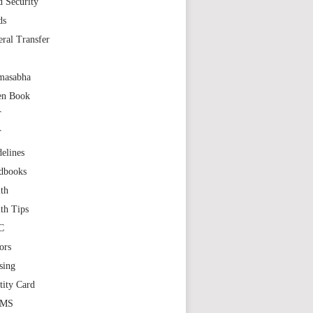
 Security
ds
ral Transfer
masabha
en Book
T
T
elines
dbooks
th
th Tips
C
ors
sing
tity Card
GMS