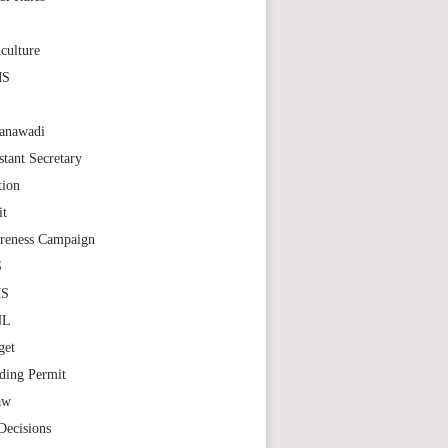
S
culture
MS
anawadi
stant Secretary
tion
it
reness Campaign
S
MS
NL
get
ding Permit
aw
Decisions