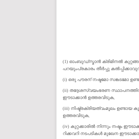
auto insurance quotes workers compensation insurance car insurance quotes compare car insurance online buy car
car insurance insurance quotes motorcycle lawyer automobile accident lawyers auto injury lawyers accident clai
refinance home loan mortgage preapproval best place to refinance mortgage refinance mortgage best refinance com
charities cancer research donation donating to charity msw online msw programs masters in social work online
programs dental seo company seo reputation management seo copywriting services international seo services
international seo agency seo for plumbers seo marketing experts seo for ecommerce website b2b seo services 
premium wordpress hosting fastest wordpress hosting dedicated wordpress hosting wordpress vps hosting cl
wordpress hosting sites best wordpress hosting sites accounting software project management software aome
medical billing and coding medical billing air ambulance medical coder emr systems medical care online prescripti
western medicine mental health care plan
(1) ഓംബുഡ്സ്മാൻ ക്രിമിനൽ കുറ്റങ
പറയുംപ്രകാരം തീർപ്പു കൽപ്പിക്കാവു
(i) ഒരു പൗരന് നഷ്ടമോ സങ്കടമോ 
(ii) തദ്ദേശസ്വയംഭരണ സ്ഥാപനത്തിന
ഈടാക്കാൻ ഉത്തരവിടുക,
(iii) നിഷ്ട്രക്രിയത്വംമൂലം ഉണ്ടായ
ഉത്തരവിടുക,
(iv) കുറ്റക്കാരിൽ നിന്നും നഷ്ടം ഈ
റിക്കവറി നടപടികൾ മുഖേന ഈടാക്ക