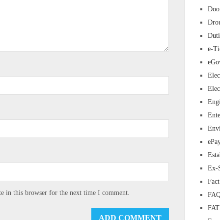
Doo
Dro
Duti
e-Ti
eGo
Elec
Elec
Eng
Ente
Env
ePa
Esta
Ex-
Fac
 in this browser for the next time I comment.
FAQ
FA