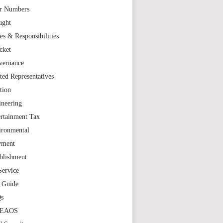
r Numbers
ught
es & Responsibilities
cket
vernance
ted Representatives
tion
ineering
rtainment Tax
ironmental
yment
blishment
Service
t Guide
s
TEAOS