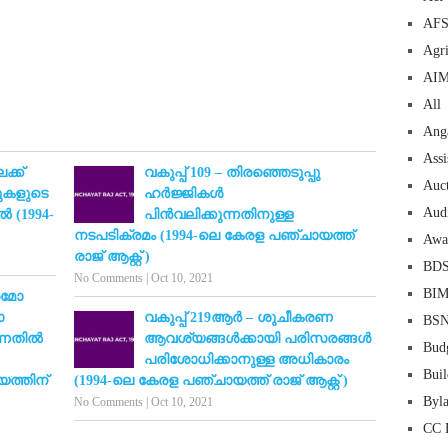
AF
Agri
AI
All
Ang
Assi
ക്ക്
വകുപ്പ് 109 – തിരഞ്ഞെടുപ്പു
Auc
ുകളുടെ
ഹർജ്ജികൾ
Aud
ൽ (1994-
പിൻവലിക്കുന്നതിനുള്ള
നടപടിക്രമം (1994-ലെ കേരള പഞ്ചായത്ത്
Awa
രാജ് ആക്റ്റ് )
BD
No Comments
|
Oct 10, 2021
BI
രമോ
ോ
വകുപ്പ് 219ആർ – ശുചീകരണ
BS
്നതിൽ
ആവശ്യങ്ങൾക്കായി പരിസരങ്ങൾ
Bud
പരിശോധിക്കാനുള്ള അധികാരം
Buil
ത്തിന്
(1994-ലെ കേരള പഞ്ചായത്ത് രാജ് ആക്റ്റ് )
Byl
No Comments
|
Oct 10, 2021
CC 