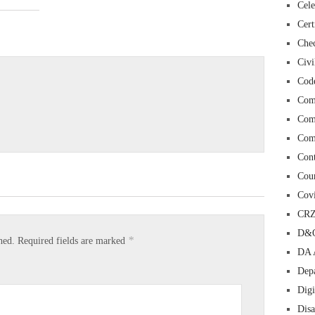
Cele
Cert
Chec
Civi
Cod
Com
Com
Com
Con
Cour
Cov
CR
D&O
*
hed.
Required fields are marked
DA 
Depa
Digi
Dis