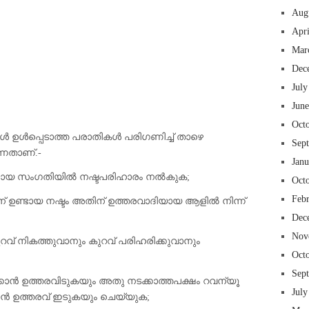
Aug
Apr
Mar
Dec
 insurance online auto insurance commercial auto insurance small business insurance professional indemnity general liability insurance e&o insurance business insurance
ms lawyers mesothelioma law firm accident attorney accident lawyers firm accident lawyer car wreck lawyer car lawyer home refinance best mortgage refinance companies
July
panies best refinance rates kidney foundation car donation unicef donation reputable car donation charities npr car donation donate money to charity best car donation
 psychology degree online colleges online social work degree msw degree psychology courses online online business degree elementary education online online mba
Jun
best cloud hosting for wordpress wordpress hosting services dreamhost web hosting best wordpress hosting wordpress cloud hosting best managed wordpress hosting
oud based hosting providers best wp hosting wordpress domain and hosting wordpress hosting best magento hosting month to month web hosting vps wordpress
i backupper dental software crm software erp software pos system crm zoho people crm system project management tools sap business one cmms software development
on emrs private healthcare emergency medicine doctor near me weightloss clinic st joseph medical center medical student medical practitioner uber health weight loss clinic
Oct
്ങൾ ഉൾപ്പെടാത്ത പരാതികൾ പരിഗണിച്ച് താഴെ
Sep
ന്നതാണ്.-
Jan
ഉണ്ടായ സംഗതിയിൽ നഷ്ടപരിഹാരം നൽകുക;
Oct
Feb
് ഉണ്ടായ നഷ്ടം അതിന് ഉത്തരവാദിയായ ആളിൽ നിന്ന്
Dec
Nov
 കുറവ് നികത്തുവാനും കുറവ് പരിഹരിക്കുവാനും
Oct
Sep
ടാക്കാൻ ഉത്തരവിടുകയും അതു നടക്കാത്തപക്ഷം റവന്യൂ
July
ാൻ ഉത്തരവ് ഇടുകയും ചെയ്യുക;