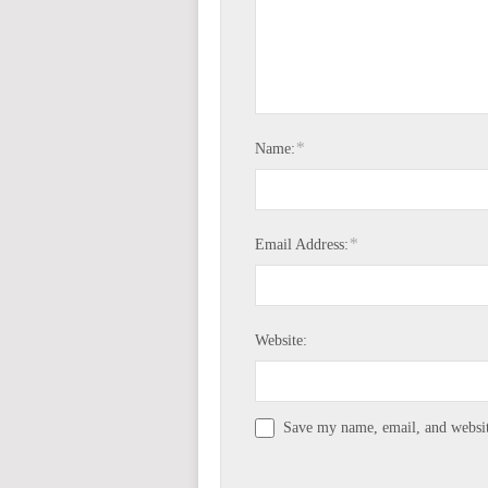
*
Name:
*
Email Address:
Website:
Save my name, email, and website