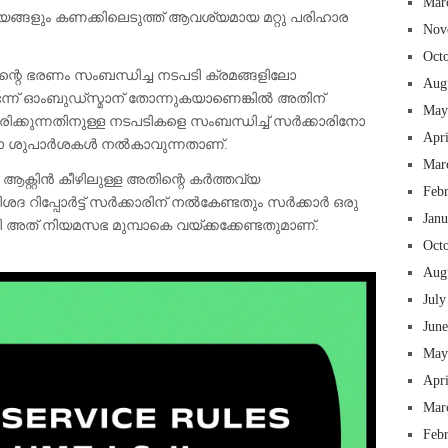
Mar
്യങ്ങളും കണക്കിലെടുത്ത് ആവശ്യമായ മറ്റു പരിഹാര
Nov
Oct
ന്റെ ഭരണം സംബന്ധിച്ച നടപടി ക്രമങ്ങളിലോ
Aug
െന്ന് ഓംബുഡ്സ്മാന് തോന്നുകയാണെങ്കിൽ അതിന്
May
ക്കുന്നതിനുള്ള നടപടികളെ സംബന്ധിച്ച് സർക്കാരിനോ
Apr
നോ ശുപാർശകൾ നൽകാവുന്നതാണ്.
Mar
്റ്റിൻ കീഴിലുള്ള അതിന്റെ കർത്തവ്യ
Feb
ദ റിപ്പോർട്ട് സർക്കാരിന് നൽകേണ്ടതും സർക്കാർ ഒരു
Jan
 അത് നിയമസഭ മുമ്പാകെ വയ്ക്കക്കേണ്ടതുമാണ്.
Oct
Aug
July
Jun
May
Apr
Mar
Feb