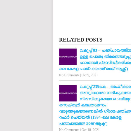
RELATED POSTS
വകുപ്പ് 83 – പഞ്ചായത്തിലേ
ഉള്ള പൊതു തിരഞ്ഞെടുപ്പ
ഫലങ്ങൾ പ്രസിദ്ധീകരിക്ക
ലെ കേരള പഞ്ചായത്ത് രാജ് ആക്റ്റ് )
No Comments
|
Oct 9, 2021
വകുപ്പ് 235കെ – അംഗീകാ
അനുവാദമോ നൽകുകയ
നിരസിക്കുകയോ ചെയ്യുന
സെക്രട്ടറി കാലതാമസം
വരുത്തുകയാണെങ്കിൽ ഗ്രാമപഞ്ചായ
റഫർ ചെയ്യൽ (1994-ലെ കേരള
പഞ്ചായത്ത് രാജ് ആക്റ്റ് )
No Comments
|
Oct 18, 2021