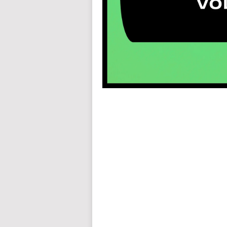
auto insurance quotes workers compensation insurance car insurance quotes compare car insurance online buy car
car insurance insurance quotes motorcycle lawyer automobile accident lawyers auto injury lawyers accident clai
refinance home loan mortgage preapproval best place to refinance mortgage refinance mortgage best refinance com
charities cancer research donation donating to charity msw online msw programs masters in social work online
programs dental seo company seo reputation management seo copywriting services international seo services
international seo agency seo for plumbers seo marketing experts seo for ecommerce website b2b seo services 
premium wordpress hosting fastest wordpress hosting dedicated wordpress hosting wordpress vps hosting cl
wordpress hosting sites best wordpress hosting sites accounting software project management software aome
medical billing and coding medical billing air ambulance medical coder emr systems medical care online prescripti
western medicine mental health care plan