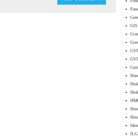
Food
Fun
Gene
GIS
Gra
Gre
GS
GS
Guid
Han
Heal
Heal
HM
Hon
Hou
Iden
IL