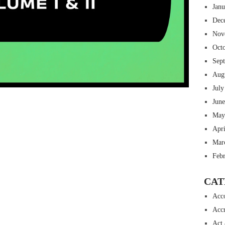
Jan
Dec
Nov
Oct
Sep
Aug
July
 insurance online auto insurance commercial auto insurance small business insurance professional indemnity general liability insurance e&o insurance business insurance
ms lawyers mesothelioma law firm accident attorney accident lawyers firm accident lawyer car wreck lawyer car lawyer home refinance best mortgage refinance companies
panies best refinance rates kidney foundation car donation unicef donation reputable car donation charities npr car donation donate money to charity best car donation
Jun
 psychology degree online colleges online social work degree msw degree psychology courses online online business degree elementary education online online mba
best cloud hosting for wordpress wordpress hosting services dreamhost web hosting best wordpress hosting wordpress cloud hosting best managed wordpress hosting
May
oud based hosting providers best wp hosting wordpress domain and hosting wordpress hosting best magento hosting month to month web hosting vps wordpress
i backupper dental software crm software erp software pos system crm zoho people crm system project management tools sap business one cmms software development
on emrs private healthcare emergency medicine doctor near me weightloss clinic st joseph medical center medical student medical practitioner uber health weight loss clinic
Apr
Mar
Feb
CAT
Acc
Accr
Act