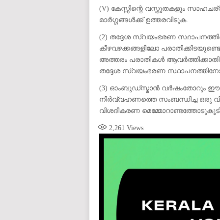
(V) കേസ്സിന്റെ വസ്തുതകളും സാഹചര
മാർഗ്ഗങ്ങൾക്ക് ഉത്തരവിടുക.
(2) തദ്ദേശ സ്വയംഭരണ സ്ഥാപനത്തി
കീഴവഴക്കങ്ങളിലോ പരാതിക്കിടയുണ്ട
അത്തരം പരാതികൾ ആവർത്തിക്കാതിരി
തദ്ദേശ സ്വയംഭരണ സ്ഥാപനത്തി
(3) ഓംബുഡ്സ്മാൻ വർഷംതോറും ഈ ആക
നിർവ്വഹണത്തെ സംബന്ധിച്ച ഒരു വിശ
വിശദീകരണ മെമ്മോറാണ്ടത്തോടുകൂടി
2,261
Views