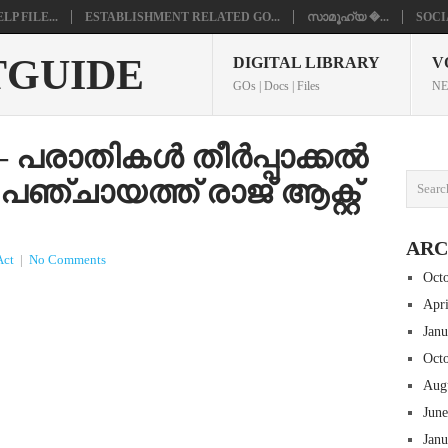
P FILE...
ESTABLISHMENT RELATED GO...
സാമൂഹ്യ �...
SOCI
TGUIDE
DIGITAL LIBRARY
V
GOs | Docs | Files
NE
ു – പരാതികൾ തീർപ്പാക്കൽ
ഞ്ചായത്ത് രാജ് ആക്റ്റ്
ARC
Act
|
No Comments
Oct
Apr
Jan
Oct
Aug
Jun
Jan