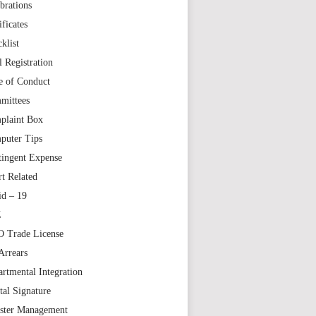
brations
ificates
klist
l Registration
e of Conduct
mittees
plaint Box
puter Tips
tingent Expense
t Related
id – 19
Z
 Trade License
Arrears
rtmental Integration
tal Signature
aster Management