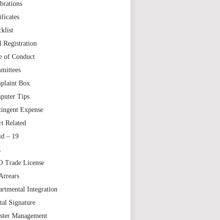
brations
ificates
klist
l Registration
e of Conduct
mittees
plaint Box
puter Tips
tingent Expense
t Related
id – 19
Z
 Trade License
Arrears
rtmental Integration
tal Signature
aster Management