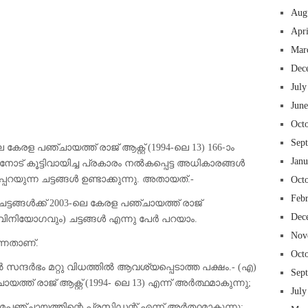
Aug
Apr
Mar
Dec
 insurance online auto insurance commercial auto insurance small business insurance professional indemnity general liability insurance e&o insurance business insurance
ms lawyers mesothelioma law firm accident attorney accident lawyers firm accident lawyer car wreck lawyer car lawyer home refinance best mortgage refinance companies
July
panies best refinance rates kidney foundation car donation unicef donation reputable car donation charities npr car donation donate money to charity best car donation
 psychology degree online colleges online social work degree msw degree psychology courses online online business degree elementary education online online mba
Jun
best cloud hosting for wordpress wordpress hosting services dreamhost web hosting best wordpress hosting wordpress cloud hosting best managed wordpress hosting
oud based hosting providers best wp hosting wordpress domain and hosting wordpress hosting best magento hosting month to month web hosting vps wordpress
i backupper dental software crm software erp software pos system crm zoho people crm system project management tools sap business one cmms software development
on emrs private healthcare emergency medicine doctor near me weightloss clinic st joseph medical center medical student medical practitioner uber health weight loss clinic
Oct
Sep
 കേരള പഞ്ചായത്ത് രാജ് ആക്റ്റ് (1994-ലെ 13) 166-ാം
Jan
പ്പിനോട് കൂട്ടിവായിച്ച പ്രകാരം നൽകപ്പെട്ട അധികാരങ്ങൾ
റയുന്ന ചട്ടങ്ങൾ ഉണ്ടാക്കുന്നു. അതായത്.-
Oct
Feb
ട്ടങ്ങൾക്ക് 2003-ലെ കേരള പഞ്ചായത്ത് രാജ്
Dec
ിനിയോഗവും) ചട്ടങ്ങൾ എന്നു പേർ പറയാം.
Nov
ന്നതാണ്.
Oct
ൽ സന്ദർഭം മറ്റു വിധത്തിൽ ആവശ്യപ്പെടാത്ത പക്ഷം.- (എ)
Sep
ത്ത് രാജ് ആക്റ്റ് (1994- ലെ 13) എന്ന് അർത്ഥമാകുന്നു;
July
ാമപഞ്ചായത്തിന്റെ പ്രസിഡന്റ് എന്ന് അർത്ഥമാകുന്നു;