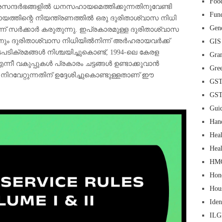
Food
തിരസന്ദർഭങ്ങളിൽ ധനസഹായമെത്തിക്കുന്നതിനുവേണ്ടി
Fun
ത്തിന്റെ നിയന്ത്രണത്തിൽ ഒരു ദുരിതാശ്വാസ നിധി
Gene
െന്ന് സർക്കാർ കരുതുന്നു. ഇപ്രകാരമുള്ള ദുരിതാശ്വാസ
തിനും ദുരിതാശ്വാസ നിധിയിൽനിന്ന് അർഹരായവർക്ക്
GIS
ക്രമങ്ങൾ നിശ്ചയിച്ചുകൊണ്ട്, 1994-ലെ കേരള
Gra
 എന്നീ വകുപ്പുകൾ പ്രകാരം ചട്ടങ്ങൾ ഉണ്ടാക്കുവാൻ
Gre
 നിറവേറ്റുന്നതിന് ഉദ്ദേശിച്ചുകൊണ്ടുള്ളതാണ് ഈ
GS
GS
Guid
Han
Heal
Heal
HM
Hon
Hou
Iden
IL