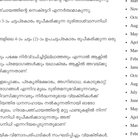
Mar
Nov
ചായത്തിന്റെ സെക്രട്ടറി എന്നർത്ഥമാകുന്നു;
Oct
3-ാം ചട്ടപ്രകാരം രൂപീകരിക്കുന്ന ദുരിതാശ്വാസനിധി
Aug
May
ളിലെ 4-ാം ചട്ടം (2)-ാം ഉപചട്ടപ്രകാരം രൂപീകരിക്കുന്ന ഒരു
Apr
Mar
ും പക്ഷേ നിർവ്വചിച്ചിട്ടില്ലാത്തതും എന്നാൽ ആക്റ്റിൽ
Feb
ക്കും പ്രയോഗങ്ങൾക്കും യഥാക്രമം ആക്റ്റിൽ അവയ്ക്കു
Jan
ക്കുന്നതാണ്.
Oct
്ളപ്പൊക്കം, പ്രകൃതിക്ഷോഭം, അഗ്നിബാധ, കൊടുങ്കാറ്റ്,
Aug
ങ്ങൾ എന്നിവ മൂലം ദുരിതമനുഭവിക്കുന്നവരും
July
വസിക്കുന്നവരും നിർദ്ധനരുമായ വ്യക്തികൾക്ക്
Jun
ടിയന്തിര ധനസഹായം നൽകുന്നതിനായി ഓരോ
May
ൂലം, ഗ്രാമപഞ്ചായത്തിന്റെ മറ്റു ഫണ്ടുകളിൽ നിന്ന്
്വാസനിധി രൂപീകരിക്കാവുന്നതും അത്
Apr
നിധി എന്നറിയപ്പെടുന്നതുമാണ്.
Mar
Feb
ിക-വിനോദപരിപാടികൾ സംഘടിപ്പിച്ചും വ്യക്തികൾ,