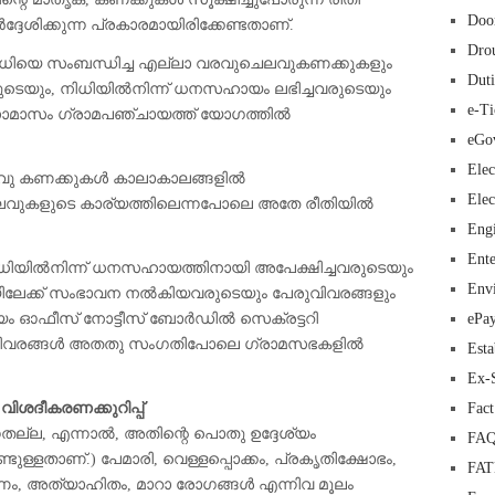
Doo
േശിക്കുന്ന പ്രകാരമായിരിക്കേണ്ടതാണ്.
Dro
നിധിയെ സംബന്ധിച്ച എല്ലാ വരവുചെലവുകണക്കുകളും
Duti
ടെയും, നിധിയിൽനിന്ന് ധനസഹായം ലഭിച്ചവരുടെയും
e-Ti
ാസാമാസം ഗ്രാമപഞ്ചായത്ത് യോഗത്തിൽ
eGo
Elec
െലവു കണക്കുകൾ കാലാകാലങ്ങളിൽ
Elec
ുചെലവുകളുടെ കാര്യത്തിലെന്നപോലെ അതേ രീതിയിൽ
Eng
Ente
ധിയിൽനിന്ന് ധനസഹായത്തിനായി അപേക്ഷിച്ചവരുടെയും
Env
ിലേക്ക് സംഭാവന നൽകിയവരുടെയും പേരുവിവരങ്ങളും
യം ഓഫീസ് നോട്ടീസ് ബോർഡിൽ സെക്രട്ടറി
ePa
്തുത വിവരങ്ങൾ അതതു സംഗതിപോലെ ഗ്രാമസഭകളിൽ
Esta
Ex-
വിശദീകരണക്കുറിപ്പ്
Fac
നതല്ല, എന്നാൽ, അതിന്റെ പൊതു ഉദ്ദേശ്യം
FAQ
ൊണ്ടുള്ളതാണ്.) പേമാരി, വെള്ളപ്പൊക്കം, പ്രകൃതിക്ഷോഭം,
FA
രമണം, അത്യാഹിതം, മാറാ രോഗങ്ങൾ എന്നിവ മൂലം