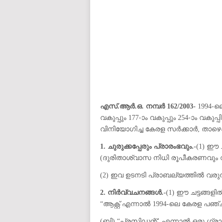
auto insurance quotes workers compensation insurance car insurance quotes compare car insurance online buy car
car insurance insurance quotes motorcycle lawyer automobile accident lawyers auto injury lawyers accident clai
refinance home loan mortgage preapproval best place to refinance mortgage refinance mortgage best refinance com
charities cancer research donation donating to charity msw online msw programs masters in social work online
programs dental seo company seo reputation management seo copywriting services international seo services
international seo agency seo for plumbers seo marketing experts seo for ecommerce website b2b seo services 
premium wordpress hosting fastest wordpress hosting dedicated wordpress hosting wordpress vps hosting cl
wordpress hosting sites best wordpress hosting sites accounting software project management software aome
medical billing and coding medical billing air ambulance medical coder emr systems medical care online prescripti
western medicine mental health care plan
എസ്.ആർ.ഒ. നമ്പർ 162/2003-
1994-ലെ
വകുപ്പും 177-ാം വകുപ്പും 254-ാം വകു
വിനിയോഗിച്ച കേരള സർക്കാർ, താഴെപ്പ
1. ചുരുക്കപ്പേരും പ്രാരംഭവും.-
(1) ഈ ച
(ദുരിതാശ്വാസ നിധി രൂപീകരണവും വ
(2) ഇവ ഉടനടി പ്രാബല്യത്തിൽ വരു
2. നിർവ്വചനങ്ങൾ.-
(1) ഈ ചട്ടങ്ങളി
“ആക്റ്റ് എന്നാൽ 1994-ലെ കേരള പഞ്ചായ
(ബി) “പ്രസിഡന്റ്’ എന്നാൽ ഒരു ഗ്ര