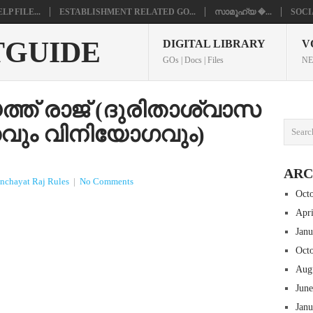
P FILE...
ESTABLISHMENT RELATED GO...
സാമൂഹ്യ �...
SOCI
TGUIDE
DIGITAL LIBRARY
V
GOs | Docs | Files
NE
ത് രാജ് (ദുരിതാശ്വാസ
വും വിനിയോഗവും)
ARC
nchayat Raj Rules
|
No Comments
Oct
Apr
Jan
Oct
Aug
Jun
Jan