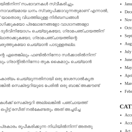
ൽനിന്ന് സംഭാവനകൾ സ്വീകരിച്ചും
Jan
തിനാവശ്യമായ ധനം സ്വരൂപിക്കാവുന്നതുമാണ് എന്നാൽ,
Dec
് യാതൊരു വിധത്തിലുള്ള നിർബന്ധങ്ങൾ
Nov
ോഗിക്കുകയോ പ്രലോഭനങ്ങളോ വാഗ്ദാനങ്ങളോ
Oct
ദുർവിനിയോഗം ചെയ്യുകയോ, ഗ്രാമപഞ്ചായത്തിന്
Sep
ല്ലാതാക്കുകയോ, ഗ്രാമപഞ്ചായത്തിന്റെ
Aug
 വരുത്തുകയോ ചെയ്യാൻ പാടുള്ളതല്ല.
July
ന്റെ ഏതെങ്കിലും ഫണ്ടിൽനിന്നോ സർക്കാരിൽനിന്ന്
Jun
ിലും ഗ്രാന്റിൽനിന്നോ തുക കൈമാറ്റം ചെയ്യാൻ
May
Apr
കാര്യം ചെയ്യുന്നതിനായി ഒരു ദേശസാൽകൃത
Mar
ൽ സെക്രട്ടറിയുടെ പേരിൽ ഒരു ബാങ്ക് അക്കൗണ്ട്
Feb
കൾക്ക് സെക്രട്ടറി അല്ലെങ്കിൽ പഞ്ചായത്ത്
CAT
പിട്ട് രസീത് നൽകേണ്ടതും അത് അച്ചടിച്ച
Acc
Accr
ചട്ടപ്രകാരം രൂപീകരിക്കുന്ന നിധിയിൽനിന്ന് അതതു
Act