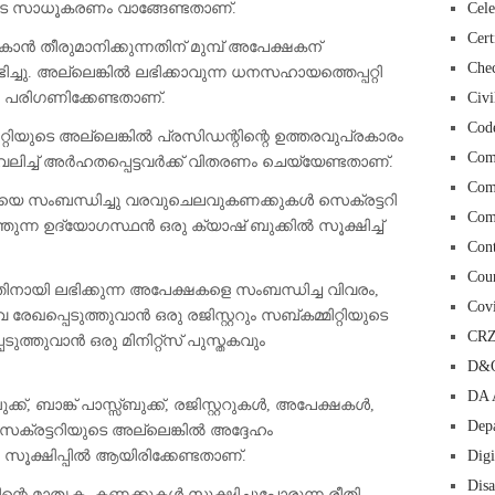
യുടെ സാധൂകരണം വാങ്ങേണ്ടതാണ്.
Cele
Cert
 തീരുമാനിക്കുന്നതിന് മുമ്പ് അപേക്ഷകന്
Chec
ിച്ചു. അല്ലെങ്കിൽ ലഭിക്കാവുന്ന ധനസഹായത്തെപ്പറ്റി
റി പരിഗണിക്കേണ്ടതാണ്.
Civi
Cod
ിയുടെ അല്ലെങ്കിൽ പ്രസിഡന്റിന്റെ ഉത്തരവുപ്രകാരം
Com
വലിച്ച് അർഹതപ്പെട്ടവർക്ക് വിതരണം ചെയ്യേണ്ടതാണ്.
Com
ധിയെ സംബന്ധിച്ചു വരവുചെലവുകണക്കുകൾ സെക്രട്ടറി
Com
തുന്ന ഉദ്യോഗസ്ഥൻ ഒരു ക്യാഷ് ബുക്കിൽ സൂക്ഷിച്ച്
Con
Cour
ിനായി ലഭിക്കുന്ന അപേക്ഷകളെ സംബന്ധിച്ച വിവരം,
Cov
േഖപ്പെടുത്തുവാൻ ഒരു രജിസ്റ്ററും സബ്കമ്മിറ്റിയുടെ
CR
ടുത്തുവാൻ ഒരു മിനിറ്റ്സ് പുസ്തകവും
D&O
DA 
ക്ക്, ബാങ്ക് പാസ്സ്ബുക്ക്, രജിസ്റ്ററുകൾ, അപേക്ഷകൾ,
Depa
െക്രട്ടറിയുടെ അല്ലെങ്കിൽ അദ്ദേഹം
 സൂക്ഷിപ്പിൽ ആയിരിക്കേണ്ടതാണ്.
Digi
Dis
ിന്റെ മാതൃക, കണക്കുകൾ സൂക്ഷിച്ചുപോരുന്ന രീതി