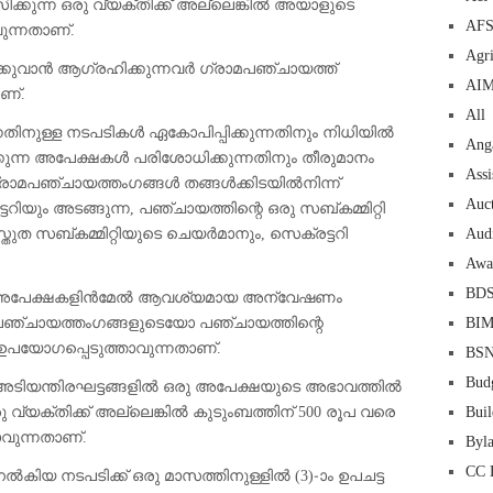
ക്കുന്ന ഒരു വ്യക്തിക്ക് അല്ലെങ്കിൽ അയാളുടെ
AF
ന്നതാണ്.
Agri
്കുവാൻ ആഗ്രഹിക്കുന്നവർ ഗ്രാമപഞ്ചായത്ത്
AI
ണ്.
All
്നതിനുള്ള നടപടികൾ ഏകോപിപ്പിക്കുന്നതിനും നിധിയിൽ
Ang
കുന്ന അപേക്ഷകൾ പരിശോധിക്കുന്നതിനും തീരുമാനം
Assi
ഗ്രാമപഞ്ചായത്തംഗങ്ങൾ തങ്ങൾക്കിടയിൽനിന്ന്
Auc
റിയും അടങ്ങുന്ന, പഞ്ചായത്തിന്റെ ഒരു സബ്കമ്മിറ്റി
സ്തുത സബ്കമ്മിറ്റിയുടെ ചെയർമാനും, സെക്രട്ടറി
Aud
Awa
BD
ന്ന അപേക്ഷകളിൻമേൽ ആവശ്യമായ അന്വേഷണം
ഗ്രാമപഞ്ചായത്തംഗങ്ങളുടെയോ പഞ്ചായത്തിന്റെ
BI
യോഗപ്പെടുത്താവുന്നതാണ്.
BS
Bud
ം അടിയന്തിരഘട്ടങ്ങളിൽ ഒരു അപേക്ഷയുടെ അഭാവത്തിൽ
വ്യക്തിക്ക് അല്ലെങ്കിൽ കുടുംബത്തിന് 500 രൂപ വരെ
Buil
ുന്നതാണ്.
Byl
CC 
 നടപടിക്ക് ഒരു മാസത്തിനുള്ളിൽ (3)-ാം ഉപചട്ട