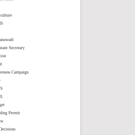
S
culture
MS
anawadi
stant Secretary
tion
it
reness Campaign
S
MS
NL
get
ding Permit
aw
Decisions