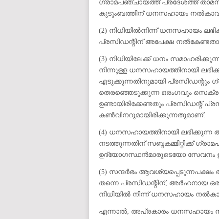
ഗ്രാമപഞ്ചായത്ത് പ്രദേശത്ത് താമസി
കുടുംബത്തിന് ധനസഹായം നൽകാവു
(2) നിധിയിൽനിന്ന് ധനസഹായം ലഭിക
പ്രസിഡന്റിന് അപേക്ഷ നൽകേണ്ടതാ
(3) നിധിയിലേക്ക് ധനം സമാഹരിക്കുന
നിന്നുള്ള ധനസഹായത്തിനായി ലഭിക്
എടുക്കുന്നതിനുമായി പ്രസിഡന്റും 
തെരഞ്ഞെടുക്കുന്ന ഒരംഗവും സെക്രട്ട
ഉണ്ടായിരിക്കേണ്ടതും പ്രസിഡന്റ് പ്ര
കൺവീനറുമായിരിക്കുന്നതുമാണ്.
(4) ധനസഹായത്തിനായി ലഭിക്കു
നടത്തുന്നതിന് സബ്ദകമ്മിറ്റിക്ക് 
ഉദ്യോഗസ്ഥൻമാരുടെയോ സേവനം ഉപ
(5) സന്ദർഭം ആവശ്യപ്പെടുന്നപക്ഷ
തന്നെ പ്രസിഡന്റിന്, അർഹനായ ഒരു 
നിധിയിൽ നിന്ന് ധനസഹായം നൽകാവ
എന്നാൽ, അപ്രകാരം ധനസഹായം നൽകിയ