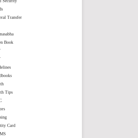
 Security
ds
ral Transfer
masabha
en Book
T
T
elines
dbooks
th
th Tips
C
ors
sing
tity Card
GMS