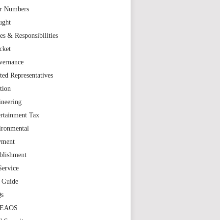
r Numbers
ught
es & Responsibilities
cket
vernance
ted Representatives
tion
ineering
rtainment Tax
ironmental
yment
blishment
Service
t Guide
s
TEAOS