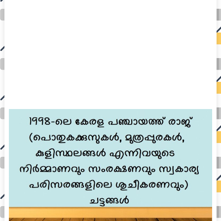
auto insurance quotes workers compensation insurance car insurance quotes compare car insurance online buy car insurance online auto insurance
commercial auto insurance small business insurance professional indemnity general liability insurance e&o insurance business insurance car
insurance insurance quotes motorcycle lawyer automobile accident lawyers auto injury lawyers accident claims lawyers mesothelioma law firm
accident attorney accident lawyers firm accident lawyer car wreck lawyer car lawyer home refinance best mortgage refinance companies refinance
home loan mortgage preapproval best place to refinance mortgage refinance mortgage best refinance companies best refinance rates kidney
foundation car donation unicef donation reputable car donation charities npr car donation donate money to charity best car donation charities cancer
research donation donating to charity msw online msw programs masters in social work online psychology degree online colleges online social
work degree msw degree psychology courses online online business degree elementary education online online mba programs dental seo company
seo reputation management seo copywriting services international seo services
international seo agency seo for plumbers seo marketing experts seo for ecommerce website b2b seo services best cloud hosting for wordpress
wordpress hosting services dreamhost web hosting best wordpress hosting wordpress cloud hosting best managed wordpress hosting premium wordpress
hosting fastest wordpress hosting dedicated wordpress hosting wordpress vps hosting cloud based hosting providers best wp hosting wordpress domain
and hosting wordpress hosting best magento hosting month to month web hosting vps wordpress wordpress hosting sites best wordpress hosting sites
accounting software project management software aomei backupper dental software crm software erp software pos system crm zoho people
crm system project management tools sap business one cmms software development medical billing and coding medical billing air ambulance
medical coder emr systems medical care online prescription emrs private healthcare emergency medicine doctor near me weightloss clinic st
joseph medical center medical student medical practitioner uber health weight loss clinic western medicine mental health care plan