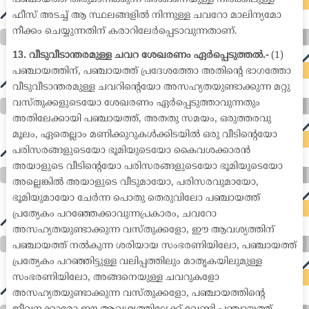
ഫീസ് അടച്ച് ആ സ്ഥലങ്ങളിൽ നിന്നുള്ള ചവറോ മാലിന്യമോ
നീക്കം ചെയ്യുന്നതിന് കരാറിലേർപ്പെടാവുന്നതാണ്.
13. വീടുവീടാന്തരമുള്ള ചവറ ശേഖരണം ഏർപ്പെടുത്തൽ.-
(1)
പഞ്ചായത്തിന്, പഞ്ചായത്ത് പ്രദേശത്തോ അതിന്റെ ഭാഗത്തോ
വീടുവീടാന്തരമുള്ള ചവറിന്റെയോ അസഹ്യതയുണ്ടാക്കുന്ന മറ്റു
വസ്തുക്കളുടെയോ ശേഖരണം ഏർപ്പെടുത്താവുന്നതും
അതിലേക്കായി പഞ്ചായത്ത്, അതതു സമയം, ഒരുത്തരവു
മൂലം, ഏതെല്ലാം മണിക്കുറുകൾക്കിടയിൽ ഒരു വീടിന്റെയോ
പരിസരങ്ങളുടെയോ ഭൂമിയുടെയോ കൈവശക്കാരൻ
അയാളുടെ വീടിന്റെയോ പരിസരങ്ങളുടെയോ ഭൂമിയുടെയോ
അല്ലെങ്കിൽ അയാളുടെ വീടുമായോ, പരിസരവുമായോ,
ഭൂമിയുമായോ ചേർന്ന പൊതു തെരുവിലോ പഞ്ചായത്ത്
പ്രത്യേകം പറഞ്ഞേക്കാവുന്നപ്രകാരം, ചവറോ
അസഹ്യതയുണ്ടാക്കുന്ന വസ്തുക്കളോ, ഈ ആവശ്യത്തിന്
പഞ്ചായത്ത് നൽകുന്ന ശരിയായ സംഭരണിയിലോ, പഞ്ചായത്ത്
പ്രത്യേകം പറഞ്ഞിട്ടുള്ള വലിപ്പത്തിലും മാതൃകയിലുമുള്ള
സംഭരണിയിലോ, അങ്ങനെയുള്ള ചവറുകളോ
അസഹ്യതയുണ്ടാക്കുന്ന വസ്തുക്കളോ, പഞ്ചായത്തിന്റെ