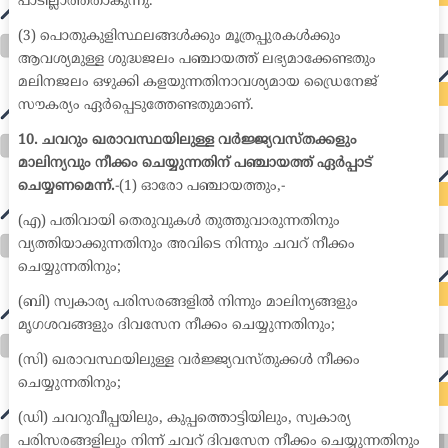
പാടില്ലാത്തതാകുന്നു.
(3) പൊതുകുളിസ്ഥലങ്ങൾക്കും മൂത്രപ്പുരകൾക്കും
ആവശ്യമുള്ള ശുദ്ധജലം പഞ്ചായത്ത് ലഭ്യമാക്കേണ്ടതും
മലിനജലം ഒഴുക്കി കളയുന്നതിനാവശ്യമായ ഡ്രൈനേജ്
സൗകര്യം ഏർപ്പെടുത്തേണ്ടതുമാണ്.
10. ചവറും ഖരാവസ്ഥയിലുള്ള വർജ്ജ്യവസ്തക്കളും
മാലിന്യവും നീക്കം ചെയ്യുന്നതിന് പഞ്ചായത്ത് ഏർപ്പാട്
ചെയ്യണമെന്ന്.
-(1) ഓരോ പഞ്ചായത്തും,-
(എ) പതിവായി തെരുവുകൾ തുത്തുവാരുന്നതിനും
വ്യത്തിയാക്കുന്നതിനും അവിടെ നിന്നും ചവറ് നീക്കം
ചെയ്യുന്നതിനും;
(ബി) സ്വകാര്യ പരിസരങ്ങളിൽ നിന്നും മാലിന്യങ്ങളും
മൃഗശവങ്ങളും ദിവസേന നീക്കം ചെയ്യുന്നതിനും;
(സി) ഖരാവസ്ഥയിലുള്ള വർജ്ജ്യവസ്തുക്കൾ നീക്കം
ചെയ്യുന്നതിനും;
(ഡി) ചവറുവീപ്പയിലും, കുപ്പത്തൊട്ടിയിലും, സ്വകാര്യ
പരിസരങ്ങളിലും നിന്ന് ചവറ് ദിവസേന നീക്കം ചെയ്യുന്നതിനും