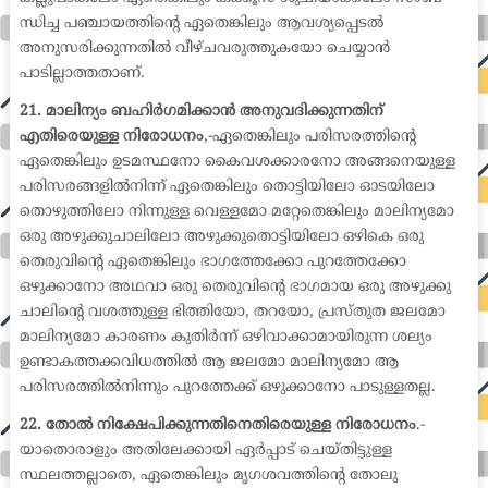
ന്ധിച്ച പഞ്ചായത്തിന്റെ ഏതെങ്കിലും ആവശ്യപ്പെടൽ
അനുസരിക്കുന്നതിൽ വീഴ്ചവരുത്തുകയോ ചെയ്യാൻ
പാടില്ലാത്തതാണ്.
21. മാലിന്യം ബഹിർഗമിക്കാൻ അനുവദിക്കുന്നതിന്
എതിരെയുള്ള നിരോധനം
,-ഏതെങ്കിലും പരിസരത്തിന്റെ
ഏതെങ്കിലും ഉടമസ്ഥനോ കൈവശക്കാരനോ അങ്ങനെയുള്ള
പരിസരങ്ങളിൽനിന്ന് ഏതെങ്കിലും തൊട്ടിയിലോ ഓടയിലോ
തൊഴുത്തിലോ നിന്നുള്ള വെള്ളമോ മറ്റേതെങ്കിലും മാലിന്യമോ
ഒരു അഴുക്കുചാലിലോ അഴുക്കുതൊട്ടിയിലോ ഒഴികെ ഒരു
തെരുവിന്റെ ഏതെങ്കിലും ഭാഗത്തേക്കോ പുറത്തേക്കോ
ഒഴുക്കാനോ അഥവാ ഒരു തെരുവിന്റെ ഭാഗമായ ഒരു അഴുക്കു
ചാലിന്റെ വശത്തുള്ള ഭിത്തിയോ, തറയോ, പ്രസ്തുത ജലമോ
മാലിന്യമോ കാരണം കുതിർന്ന് ഒഴിവാക്കാമായിരുന്ന ശല്യം
ഉണ്ടാകത്തക്കവിധത്തിൽ ആ ജലമോ മാലിന്യമോ ആ
പരിസരത്തിൽനിന്നും പുറത്തേക്ക് ഒഴുക്കാനോ പാടുള്ളതല്ല.
22. തോൽ നിക്ഷേപിക്കുന്നതിനെതിരെയുള്ള നിരോധനം
.-
യാതൊരാളും അതിലേക്കായി ഏർപ്പാട് ചെയ്തിട്ടുള്ള
സ്ഥലത്തല്ലാതെ, ഏതെങ്കിലും മൃഗശവത്തിന്റെ തോലു