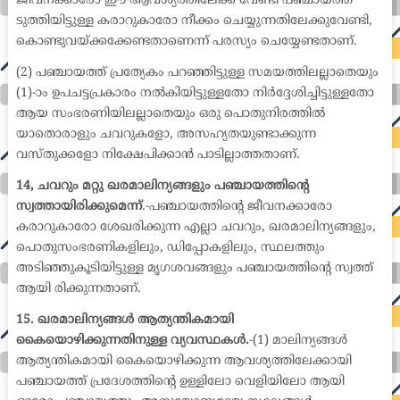
ജീവനക്കാരോ ഈ ആവശ്യത്തിലേക്ക് വേണ്ടി പഞ്ചായത്ത്
ടുത്തിയിട്ടുള്ള കരാറുകാരോ നീക്കം ചെയ്യുന്നതിലേക്കുവേണ്ടി,
കൊണ്ടുവയ്ക്കക്കേണ്ടതാണെന്ന് പരസ്യം ചെയ്യേണ്ടതാണ്.
(2) പഞ്ചായത്ത് പ്രത്യേകം പറഞ്ഞിട്ടുള്ള സമയത്തിലല്ലാതെയും
(1)-ാം ഉപചട്ടപ്രകാരം നൽകിയിട്ടുള്ളതോ നിർദ്ദേശിച്ചിട്ടുള്ളതോ
ആയ സംഭരണിയിലല്ലാതെയും ഒരു പൊതുനിരത്തിൽ
യാതൊരാളും ചവറുകളോ, അസഹ്യതയുണ്ടാക്കുന്ന
വസ്തുക്കളോ നിക്ഷേപിക്കാൻ പാടില്ലാത്തതാണ്.
14, ചവറും മറ്റു ഖരമാലിന്യങ്ങളും പഞ്ചായത്തിന്റെ
സ്വത്തായിരിക്കുമെന്ന്
.-പഞ്ചായത്തിന്റെ ജീവനക്കാരോ
കരാറുകാരോ ശേഖരിക്കുന്ന എല്ലാ ചവറും, ഖരമാലിന്യങ്ങളും,
പൊതുസംഭരണികളിലും, ഡിപ്പോകളിലും, സ്ഥലത്തും
അടിഞ്ഞുകൂടിയിട്ടുള്ള മൃഗശവങ്ങളും പഞ്ചായത്തിന്റെ സ്വത്ത്
ആയി രിക്കുന്നതാണ്.
15. ഖരമാലിന്യങ്ങൾ ആത്യന്തികമായി
കൈയൊഴിക്കുന്നതിനുള്ള വ്യവസ്ഥകൾ.
-(1) മാലിന്യങ്ങൾ
ആത്യന്തികമായി കൈയൊഴിക്കുന്ന ആവശ്യത്തിലേക്കായി
പഞ്ചായത്ത് പ്രദേശത്തിന്റെ ഉള്ളിലോ വെളിയിലോ ആയി