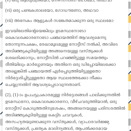
(v) ഒരു ആശുപത്രിയോ, നേഴ്സസിംഗ് ഹോമോ, അഥവാ
(vi) ഒരു പണ്ടകശാലയോ, ഗോഡൗണോ, അഥവാ
(vii) അനേകം ആളുകൾ സങ്കേതമാക്കുന്ന ഒരു സ്ഥലമോ
ഇവയിലേതിന്റെയെങ്കിലും ഉടമസ്ഥനോടോ
കൈവശക്കാരനോടോ പഞ്ചായത്തിന് ആവശ്യമെന്നു
തോന്നുന്നപക്ഷം, രേഖാമൂലമുള്ള നോട്ടീസ് നൽകി, അവിടെ
അടിഞ്ഞുകൂടിയിട്ടുള്ള അങ്ങനെയുള്ള വസ്തുക്കൾ
ശേഖരിക്കാനും, നോട്ടീസിൽ പറഞ്ഞിട്ടുള്ള സമയത്തും
രീതിയിലും മാർഗ്ഗേണയും അതിനെ ഒരു ഡിപ്പോയിലേക്കോ
അല്ലെങ്കിൽ പഞ്ചായത്ത് ഏർപ്പെടുത്തിയിട്ടുള്ളതോ
നിർദ്ദേശിച്ചിട്ടുള്ളതോ ആയ സ്ഥലത്തേക്കോ നീക്കം
ചെയ്യുന്നതിന് ആവശ്യപ്പെടാവുന്നതാണ്.
(2), (1)-ാം ഉപചട്ടപ്രകാരമുള്ള നിർദ്ദേശങ്ങൾ പാലിക്കുന്നതിൽ
ഉടമസ്ഥനോ, കൈവശക്കാരനോ, വീഴ്ചവരുത്തിയാൽ, ഒരു
നോട്ടീസ് കൊടുത്തതിനുശേഷം, അങ്ങനെയുള്ള പരിസരത്തിൽ
അടിഞ്ഞുകൂടിയിട്ടുള്ള കെട്ടിട ചവറുകൾ,
അസഹ്യതയുണ്ടാക്കുന്ന വസ്തുക്കൾ, വ്യാപാരവർജ്ജ്യ
വസ്തുക്കൾ, പ്രത്യേക മാലിന്യങ്ങൾ, ആപൽക്കരമായ