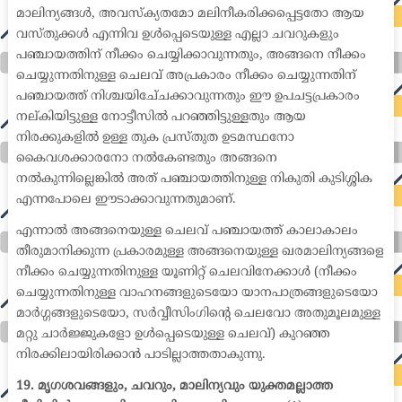
മാലിന്യങ്ങൾ, അവസ്ക്യതമോ മലിനീകരിക്കപ്പെട്ടതോ ആയ
വസ്തുക്കൾ എന്നിവ ഉൾപ്പെടെയുള്ള എല്ലാ ചവറുകളും
പഞ്ചായത്തിന് നീക്കം ചെയ്യിക്കാവുന്നതും, അങ്ങനെ നീക്കം
ചെയ്യുന്നതിനുള്ള ചെലവ് അപ്രകാരം നീക്കം ചെയ്യുന്നതിന്
പഞ്ചായത്ത് നിശ്ചയിചേ്ചക്കാവുന്നതും ഈ ഉപചട്ടപ്രകാരം
നല്കിയിട്ടുള്ള നോട്ടീസിൽ പറഞ്ഞിട്ടുള്ളതും ആയ
നിരക്കുകളിൽ ഉള്ള തുക പ്രസ്തുത ഉടമസ്ഥനോ
കൈവശക്കാരനോ നൽകേണ്ടതും അങ്ങനെ
നൽകുന്നില്ലെങ്കിൽ അത് പഞ്ചായത്തിനുള്ള നികുതി കുടിശ്ശിക
എന്നപോലെ ഈടാക്കാവുന്നതുമാണ്.
എന്നാൽ അങ്ങനെയുള്ള ചെലവ് പഞ്ചായത്ത് കാലാകാലം
തീരുമാനിക്കുന്ന പ്രകാരമുള്ള അങ്ങനെയുള്ള ഖരമാലിന്യങ്ങളെ
നീക്കം ചെയ്യുന്നതിനുള്ള യൂണിറ്റ് ചെലവിനേക്കാൾ (നീക്കം
ചെയ്യുന്നതിനുള്ള വാഹനങ്ങളുടെയോ യാനപാത്രങ്ങളുടെയോ
മാർഗ്ഗങ്ങളുടെയോ, സർവ്വീസിംഗിന്റെ ചെലവോ അതുമൂലമുള്ള
മറ്റു ചാർജ്ജുകളോ ഉൾപ്പെടെയുള്ള ചെലവ്) കുറഞ്ഞ
നിരക്കിലായിരിക്കാൻ പാടില്ലാത്തതാകുന്നു.
19. മൃഗശവങ്ങളും, ചവറും, മാലിന്യവും യുക്തമല്ലാത്ത