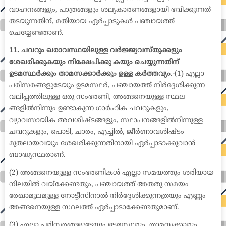
വാഹനങ്ങളും, പാത്രങ്ങളും ശല്യകാരണങ്ങളായി ഭവിക്കുന്നത്
തടയുന്നതിന്, മതിയായ ഏർപ്പാടുകൾ പഞ്ചായത്ത്
ചെയ്യേണ്ടതാണ്.
11. ചവറും ഖരാവസ്ഥയിലുള്ള വർജ്ജ്യവസ്തുക്കളും
ശേഖരിക്കുകയും നിക്ഷേപിക്കു കയും ചെയ്യുന്നതിന്
ഉടമസ്ഥർക്കും താമസക്കാർക്കും ഉള്ള കർത്തവ്യം
.-(1) എല്ലാ
പരിസരങ്ങളുടേയും ഉടമസ്ഥർ, പഞ്ചായത്ത് നിർദ്ദേശിക്കുന്ന
വലിപ്പത്തിലുള്ള ഒരു സംഭരണി, അങ്ങനെയുള്ള സ്ഥല
ങ്ങളിൽനിന്നും ഉണ്ടാകുന്ന ഗാർഹിക ചവറുകളും,
വ്യാവസായിക അവശിഷ്ടങ്ങളും, സ്ഥാപനങ്ങളിൽനിന്നുള്ള
ചവറുകളും, പൊടി, ചാരം, എച്ചിൽ, ജീർണാവശിഷ്ടം
മുതലായവയും ശേഖരിക്കുന്നതിനായി ഏർപ്പാടാക്കുവാൻ
ബാദ്ധ്യസ്ഥരാണ്.
(2) അങ്ങനെയുള്ള സംഭരണികൾ എല്ലാ സമയത്തും ശരിയായ
നിലയിൽ വയ്ക്കേണ്ടതും, പഞ്ചായത്ത് അതതു സമയം
രേഖാമൂലമുള്ള നോട്ടീസിനാൽ നിർദ്ദേശിക്കുന്നത്രയും എണ്ണം
അങ്ങനെയുള്ള സ്ഥലത്ത് ഏർപ്പാടാക്കേണ്ടതുമാണ്.
(3) എല്ലാ പരിസരങ്ങളുടേയും ഉടമസ്ഥരും, താമസക്കാരും,