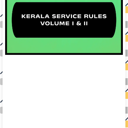
auto insurance quotes workers compensation insurance car insurance quotes compare car insurance online buy car insurance online auto insurance
commercial auto insurance small business insurance professional indemnity general liability insurance e&o insurance business insurance car
insurance insurance quotes motorcycle lawyer automobile accident lawyers auto injury lawyers accident claims lawyers mesothelioma law firm
accident attorney accident lawyers firm accident lawyer car wreck lawyer car lawyer home refinance best mortgage refinance companies refinance
home loan mortgage preapproval best place to refinance mortgage refinance mortgage best refinance companies best refinance rates kidney
foundation car donation unicef donation reputable car donation charities npr car donation donate money to charity best car donation charities cancer
research donation donating to charity msw online msw programs masters in social work online psychology degree online colleges online social
work degree msw degree psychology courses online online business degree elementary education online online mba programs dental seo company
seo reputation management seo copywriting services international seo services
international seo agency seo for plumbers seo marketing experts seo for ecommerce website b2b seo services best cloud hosting for wordpress
wordpress hosting services dreamhost web hosting best wordpress hosting wordpress cloud hosting best managed wordpress hosting premium wordpress
hosting fastest wordpress hosting dedicated wordpress hosting wordpress vps hosting cloud based hosting providers best wp hosting wordpress domain
and hosting wordpress hosting best magento hosting month to month web hosting vps wordpress wordpress hosting sites best wordpress hosting sites
accounting software project management software aomei backupper dental software crm software erp software pos system crm zoho people
crm system project management tools sap business one cmms software development medical billing and coding medical billing air ambulance
medical coder emr systems medical care online prescription emrs private healthcare emergency medicine doctor near me weightloss clinic st
joseph medical center medical student medical practitioner uber health weight loss clinic western medicine mental health care plan