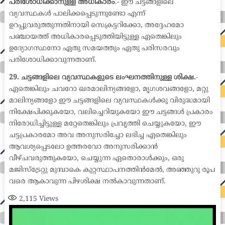
പരിശോധിക്കാനുള്ള അധികാരം
.- ഈ ചട്ടങ്ങളിലെ
വ്യവസ്ഥകൾ പാലിക്കപ്പെടുന്നുണ്ടോ എന്ന്
ഉറപ്പുവരുത്തുന്നതിനായി സെക്രട്ടറിക്കോ, അദ്ദേഹമോ
പഞ്ചായത്ത് അധികാരപ്പെടുത്തിയിട്ടുള്ള ഏതെങ്കിലും
ഉദ്യോഗസ്ഥനോ ഏതു സമയത്തും ഏതു പരിസരവും
പരിശോധിക്കാവുന്നതാണ്.
29. ചട്ടങ്ങളിലെ വ്യവസ്ഥകളുടെ ലംഘനത്തിനുള്ള ശിക്ഷ.
-
ഏതെങ്കിലും ചവറോ ഖരമാലിന്യങ്ങളോ, മൃഗശവങ്ങളോ, മറ്റു
മാലിന്യങ്ങളോ ഈ ചട്ടങ്ങളിലെ വ്യവസ്ഥകൾക്കു വിരുദ്ധമായി
നിക്ഷേപിക്കുകയോ, വലിച്ചെറിയുകയോ ഈ ചട്ടങ്ങൾ പ്രകാരം
നിരോധിച്ചിട്ടുള്ള മറ്റേതെങ്കിലും പ്രവൃത്തി ചെയ്യുകയോ, ഈ
ചട്ടപ്രകാരമോ അവ അനുസരിച്ചോ ലഭിച്ച ഏതെങ്കിലും
ആവശ്യപ്പെടലോ ഉത്തരവോ അനുസരിക്കാൻ
വീഴ്ചവരുത്തുകയോ, ചെയ്യുന്ന ഏതൊരാൾക്കും, ഒരു
മജിസ്ട്രേറ്റു മുമ്പാകെ കുറ്റസ്ഥാപനത്തിൻമേൽ, അഞ്ഞുറു രൂപ
വരെ ആകാവുന്ന പിഴശിക്ഷ നൽകാവുന്നതാണ്.
2,115
Views