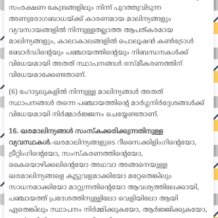
സംരക്ഷണ കേന്ദ്രങ്ങളിലും നിന്ന് പുറത്തുവിടുന്ന
അണുരോഗബാധയ്ക്ക് കാരണമായ മാലിന്യങ്ങളും
വ്യവസായങ്ങളിൽ നിന്നുള്ളതല്ലാത്ത ആപത്കരമായ
മാലിന്യങ്ങളും, കാലാകാലങ്ങളിൽ പൊലൂഷൻ കൺട്രോൾ
ബോർഡിന്റെയും പഞ്ചായത്തിന്റെയും നിബന്ധനകൾക്ക്
വിധേയമായി അതത് സ്ഥാപനങ്ങൾ ഭസ്മീകരണത്തിന്
വിധേയമാക്കേണ്ടതാണ്.
(6) ഹോട്ടലുകളിൽ നിന്നുള്ള മാലിന്യങ്ങൾ അതത്
സ്ഥാപനങ്ങൾ തന്നെ പഞ്ചായത്തിന്റെ മാർഗ്ഗനിർദ്ദേശങ്ങൾക്ക്
വിധേയമായി നിർമ്മാർജ്ജനം ചെയ്യേണ്ടതാണ്.
16. ഖരമാലിന്യങ്ങൾ സംസ്കക്കരിക്കുന്നതിനുള്ള
വ്യവസ്ഥകൾ.
-ഖരമാലിന്യങ്ങളുടെ റീസൈക്കിളിംഗിന്റെയോ,
ട്രീറ്റിംഗിന്റെയോ, സംസ്കരണത്തിന്റെയോ,
കൈയൊഴിക്കലിന്റെയോ അഥവാ അങ്ങനെയുള്ള
ഖരമാലിന്യങ്ങളെ കൂട്ടുവളമാക്കിയോ മറ്റേതെങ്കിലും
സാധനമാക്കിയോ മാറ്റുന്നതിന്റെയോ ആവശ്യത്തിലേക്കായി,
പഞ്ചായത്ത് പ്രദേശത്തിനുള്ളിലോ വെളിയിലോ ആയി
ഏതെങ്കിലും സ്ഥാപനം നിർമ്മിക്കുകയോ, ആർജ്ജിക്കുകയോ,