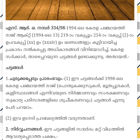
എസ്. ആർ. ഒ. നമ്പർ 334/98
-1994-ലെ കേരള പഞ്ചായത്ത്
രാജ് ആക്റ്റ് (1994-ലെ 13) 219-ാം വകുപ്പും 254-ാം വകുപ്പ് (2)-ാം
ഉപവകുപ്പ് (xx) ഉം (xxxiv) ഉം ഖണ്ഡങ്ങളും കൂട്ടിവായിച്ച
പ്രകാരം നൽകപ്പെട്ട അധികാരങ്ങൾ വിനിയോഗിച്ച്, കേരള
സർക്കാർ, താഴെപ്പറയുന്ന ചട്ടങ്ങൾ ഉണ്ടാക്കുന്നു. അതായത്.-
ചട്ടങ്ങൾ
1.
ചുരുക്കപ്പേരും പ്രാരംഭവും.
-(1) ഈ ചട്ടങ്ങൾക്ക് 1998-ലെ
കേരള പഞ്ചായത്ത് രാജ് (പൊതുകക്കുസുകൾ, മൂത്രപ്പുരകൾ,
കുളിസ്ഥലങ്ങൾ എന്നിവയുടെ നിർമ്മാണവും സംരക്ഷണവും
സ്വകാര്യ പരിസരങ്ങളിലെ ശുചീകരണവും) ചട്ടങ്ങൾ എന്നു
പേർ പറയാം.
(2) ഇവ ഉടനടി പ്രാബല്യത്തിൽ വരുന്നതാണ്.
2. നിർവ്വചനങ്ങൾ
.-ഈ ചട്ടങ്ങളിൽ സന്ദർഭം മറ്റ് വിധത്തിൽ
ആവശ്യപ്പെടാത്ത പക്ഷം,-