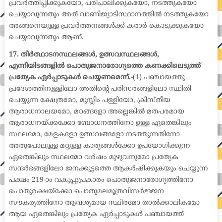
പ്രവർത്തിപ്പിക്കുകയോ, പരിപാലിക്കുകയോ, നടത്തുകയോ
ചെയ്യാവുന്നതും അത് വാണിജ്യാടിസ്ഥാനത്തിൽ നടത്തുകയോ
അങ്ങനെയുള്ള പ്രവർത്തനങ്ങൾക്ക് കരാർ കൊടുക്കുകയോ
ചെയ്യാവുന്നതും ആണ്.
17. തീർത്ഥാടനസ്ഥലങ്ങൾ, ഉത്സവസ്ഥലങ്ങൾ,
എന്നീയിടങ്ങളിൽ പൊതുജനാരോഗ്യത്തെ കണക്കിലെടുത്ത്
പ്രത്യേക ഏർപ്പാടുകൾ ചെയ്യണമെന്ന്.
-(1) പഞ്ചായത്തു
പ്രദേശത്തിനുള്ളിലോ അതിന്റെ പരിസരങ്ങളിലോ സ്ഥിതി
ചെയ്യുന്ന ക്ഷേത്രമോ, മുസ്ലീം പള്ളിയോ, ക്രിസ്തീയ
ആരാധനാലയമോ, മഠങ്ങളോ അല്ലെങ്കിൽ മതപരമായ
ആരാധനയ്ക്കക്കോ ബോധനത്തിനോ ഉള്ള ഏതെങ്കിലും
സ്ഥലമോ, മേളകളോ ഉത്സവങ്ങളോ നടത്തുന്നതിനോ
അതുപോലുള്ള മറ്റുള്ള കാര്യങ്ങൾക്കോ ഉപയോഗിക്കുന്ന
ഏതെങ്കിലും സ്ഥലമോ വർഷം മുഴുവനുമോ പ്രത്യേക
സന്ദർഭങ്ങളിലോ ജനക്കുട്ടത്തെ ആകർഷിക്കുകയും ചെയ്യുന്ന
പക്ഷം 219-ാം വകുപ്പുപ്രകാരം പൊതുജനാരോഗ്യത്തിനോ
പൊതുരക്ഷയ്ക്കോ പൊതുമലമൂത്രവിസർജ്ജന
സൗകര്യത്തിനോ ആവശ്യമായ സ്ഥിരമോ താൽക്കാലികമോ
ആയ ഏതെങ്കിലും പ്രത്യേക ഏർപ്പാടുകൾ പഞ്ചായത്ത്