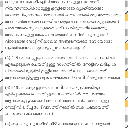
ചെയ്യുന്ന സംഗതികളിൽ അങ്ങനെയുള്ള സ്ഥലത്ത്
നിയന്ത്രണാധികാരമുള്ള ട്രസ്റ്റിയോടോ വ്യക്തിയോടോ
ആലോചിച്ചശേഷം പഞ്ചായത്ത് ഫണ്ടി ലേക്ക് ആവർത്തകമോ
അനാവർത്തകമോ ആയി ചെയ്യേണ്ട അംശദായം എത്രയെന്ന്
പഞ്ചായത്ത് ന്യായയുക്തമാംവിധം തീരുമാനിക്കേണ്ടതും
അങ്ങനെയുള്ള തുക പഞ്ചായത്ത് ഫണ്ടിൽ ഒടുക്കുവാൻ
വിശദമായ നോട്ടീസ് മുഖേന അങ്ങനെയുള്ള ട്രസ്റ്റിയോടോ
വ്യക്തിയോടോ ആവശ്യപ്പെടേണ്ടതും ആണ്.
(2) 219-ാം വകുപ്പുപ്രകാരം താൽക്കാലികമായ എന്തെങ്കിലും
ഏർപ്പാടുകൾ ചെയ്തിട്ടുള്ള സംഗതിയിൽ, നോട്ടീസ് ലഭിച്ച് 15
ദിവസത്തിനുള്ളിൽ ട്രസ്റ്റിയോ, വ്യക്തിയോ, പഞ്ചായത്ത്
ആവശ്യപ്പെട്ടിട്ടുള്ള തുക പഞ്ചായത്ത് ഫണ്ടിൽ ഒടുക്കേണ്ടതാണ്.
(3) 219-ാം വകുപ്പുപ്രകാരം സ്ഥിരമായ എന്തെങ്കിലും
ഏർപ്പാടുകൾ ചെയ്തിട്ടുള്ള സംഗതിയിൽ, അംശദായം
ആവശ്യപ്പെട്ടുകൊണ്ട് അതാത് അർദ്ധ വർഷത്തേക്കുള്ള
നോട്ടീസ് ലഭിച്ച് 30 ദിവസത്തിനുള്ളിൽ തുക പഞ്ചായത്ത്
ഫണ്ടിൽ ഒടുക്കേണ്ടതാണ്.
(4) തുക ഒടുക്കുന്നതിൽ വീഴ്ച വരുത്തുന്നപക്ഷം, ആയത്