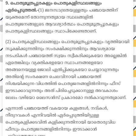
9. പൊതുമൂത്രപ്പുരകളും പൊതുകുളിസ്ഥലങ്ങളും
ഏർപ്പെടുത്തൽ.-
(1) ജനസാന്ദ്രതയുള്ളതും പഞ്ചായത്തിന്
യുക്തമെന്ന് തോന്നുന്നതുമായ സ്ഥലങ്ങളിൽ
പൊതുജനങ്ങളുടെ ആവശ്യാർത്ഥം പൊതുമൂത്രപ്പുരകളും
പൊതുകുളിസ്ഥലങ്ങളും സ്ഥാപിക്കേണ്ടതാണ്.
(2) പൊതുകുളിസ്ഥലങ്ങളും പൊതുമൂത്രപ്പുരകളും വൃത്തിയായി
സൂക്ഷിക്കുന്നതിനും സംരക്ഷിക്കുന്നതിനും ആവശ്യമായ
നടപടികൾ പഞ്ചായത്ത് സ്വയം സ്വീകരിക്കുകയോ അല്ലെങ്കിൽ
ഏതെങ്കിലും വ്യക്തികളേയോ സ്ഥാപനങ്ങളേയോ
അങ്ങനെയുള്ള ജോലി ഏൽപ്പിക്കുകയോ ചെയ്യാവുന്നതും
അതിന്റെ സംരക്ഷണ ചെലവിനായി പഞ്ചായത്ത്
നിശ്ചയിക്കുന്ന വിധത്തിൽ പൊതുജനങ്ങളിൽനിന്നും ഫീസ്
ഈടാക്കാവുന്നതും അത് പിരിച്ചെടുക്കാനുള്ള അവകാശം
ലേലം വഴിയോ ലൈസൻസ് പ്രകാരമോ നൽകാവുന്നതുമാണ്.
എന്നാൽ പഞ്ചായത്ത് വകയായ കുളങ്ങൾ, നദികൾ,
നീരുറവകൾ എന്നിവയിൽ ഏർപ്പെടുത്തിയിട്ടുള്ള
പൊതുകുളിക്കടവിൽ കുളിക്കുന്നതിനായി യാതൊരുവിധ
ഫീസും പൊതുജനങ്ങളിൽനിന്നും ഈടാക്കാൻ