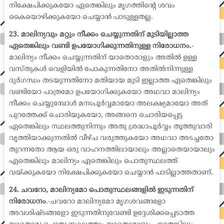
നിക്ഷേപിക്കുകയോ ഏതെങ്കിലും മൃഗത്തിന്റെ ശവം
കൈയൊഴിക്കുകയോ ചെയ്യാൻ പാടുള്ളതല്ല.
23. മാലിന്യവും മറ്റും നീക്കം ചെയ്യുന്നതിന് മുടിയില്ലാത്ത
ഏതെങ്കിലും വണ്ടി ഉപയോഗിക്കുന്നതിനുള്ള നിരോധനം.
-
മാലിന്യം നീക്കം ചെയ്യുന്നതിന് യാതൊരാളും അതിൽ ഉള്ള
വസ്തുകൾ വെളിയിൽ പോകുന്നതിനോ അതിൽനിന്നുള്ള
ദുർഗന്ധം തടയുന്നതിനോ മതിയായ മുടി ഇല്ലാത്ത ഏതെങ്കിലും
വണ്ടിയോ പാത്രമോ ഉപയോഗിക്കുകയോ അഥവാ മാലിന്യം
നീക്കം ചെയ്യുമ്പോൾ മനഃപൂർവ്വമായോ അലക്ഷ്യമായോ അത്
പുറത്തേക്ക് ചൊരിയുകയോ, അങ്ങനെ ചൊരിയപ്പെട്ട
ഏതെങ്കിലും സ്ഥലത്തുനിന്നും അതു ശ്രദ്ധാപൂർവ്വം തൂത്തുവാരി
വൃത്തിയാക്കുന്നതിൽ വീഴ്ച വരുത്തുകയോ അഥവാ അടച്ചതോ
തുറന്നതോ ആയ ഒരു വാഹനത്തിലായാലും അല്ലാതെയായാലും
ഏതെങ്കിലും മാലിന്യം ഏതെങ്കിലും പൊതുസ്ഥലത്ത്
വയ്ക്കുകയോ നിക്ഷേപിക്കുകയോ ചെയ്യാൻ പാടില്ലാത്തതാണ്.
24. ചവറോ, മാലിന്യമോ പൊതുസ്ഥലങ്ങളിൽ ഇടുന്നതിന്
നിരോധനം
.-ചവറോ മാലിന്യമോ മൃഗശവങ്ങളോ
അവശിഷ്ടങ്ങളോ ഇടുന്നതിനുവേണ്ടി ഉദ്ദേശിക്കപ്പെടാത്ത