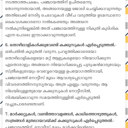
നടത്താത്തപക്ഷം, പഞ്ചായത്തിന് ഉചിതമെന്നു
തോന്നുന്നതായാൽ, അങ്ങനെയുള്ള ജോലി ചെയ്യിക്കാവുന്നതും
അതിലേക്ക് നേരിട്ട ചെലവുകൾ വീഴ്ച വരുത്തിയ ഉടമസ്ഥനോ
കൈവശക്കാരനോ നൽകേണ്ടതും അങ്ങനെ
നൽകുന്നില്ലെങ്കിൽ അത് പഞ്ചായത്തിനുള്ള നികുതി കുടിശിക
എന്ന പോലെ ഈടാക്കാവുന്നതുമാണ്.
6. തൊഴിലാളികൾക്കുവേണ്ടി കക്കുസുകൾ ഏർപ്പെടുത്തൽ.
-
ഒൻപതിൽ കൂടുതൽ വരുന്ന, പ്രവൃത്തിക്കാരെയോ
തൊഴിലാളികളെയോ മറ്റ് ആളുകളെയോ നിയോഗിക്കുന്ന
ഏതൊരാളും അങ്ങനെ നിയോഗിക്കപ്പെട്ട പുരുഷൻമാരുടേയും
സ്ത്രീകളുടേയും വെവ്വേറെയുള്ള ഉപയോഗത്തിനായി,
പഞ്ചായത്ത് നോട്ടീസ് മൂലം ആവശ്യപ്പെടാവുന്ന
വിവരണത്തിനനുസൃതവും അത്ര എണ്ണം വരുന്നതും ആ
നിലയിലുള്ളതുമായ കക്കുസുകൾ നോട്ടീസിൽ,
നിശ്ചയിക്കാവുന്ന സമയത്തിനുള്ളിൽ ഏർപ്പെടുത്തി
വച്ചുപോരേണ്ടതാണ്.
7. മാർക്കറ്റുകൾ, വണ്ടിത്താവളങ്ങൾ, കാലിത്തൊഴുത്തുകൾ,
സത്രങ്ങൾ മുതലായവയ്ക്ക് കക്കുസുകൾ ഏർപ്പെടുത്തൽ
.-
പഞ്ചായത്തിന്, നോട്ടീസ് മൂലം മാർക്കറ്റിന്റെയോ,