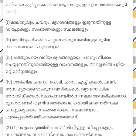
മതിയായ ഏർപ്പാടുകൾ ചെയ്യേണ്ടതും, ഈ ഉദ്ദേശത്തോടുകൂടി
അത്,-
(i) മാലിന്യവും, ചവറും, മൃഗശവങ്ങളും ഇടുന്നതിനുള്ള
ഡിപ്പോകളും സംഭരണികളും സ്ഥലങ്ങളും;
(ii) മാലിന്യം നീക്കം ചെയ്യുന്നതിനുവേണ്ടിയുള്ള മൂടിയ,
വാഹനങ്ങളും, പാത്രങ്ങളും,
(iii) ചത്തുപോയ വലിയ മൃഗങ്ങളേയും, ചവറും നീക്കം
ചെയ്യുന്നതിനുവേണ്ടിയുള്ള വാഹനങ്ങളും, അല്ലെങ്കിൽ പറ്റിയ
മറ്റ് മാർഗ്ഗങ്ങളും,
(iv) ഗാർഹിക ചവറും, പൊടി, ചാരം, എച്ചിലുകൾ, ചവറ്,
അസഹ്യതയുണ്ടാക്കുന്ന വസ്തുക്കൾ, വ്യാവസായിക
അവശിഷ്ടങ്ങൾ, സ്ഥാപനങ്ങളിൽ നിന്നുള്ള അവശിഷ്ടങ്ങൾ,
മൃഗശവങ്ങൾ എന്നിവ താൽക്കാലികമായി ഇടുന്നതിനുള്ള
ചവറ്റുകുട്ടകളും, സംഭരണികളും, സ്ഥലങ്ങളും,
ഏർപ്പെടുത്തിവയ്ക്കക്കേണ്ടതുമാണ്.
(2) (1)-ാം ഉപചട്ടത്തിൽ പരാമർശിച്ചിട്ടുള്ള ഡിപ്പോകളും,
സ്ഥലങ്ങളും, സംഭരണികളും, കുപ്പത്തൊട്ടികളും,