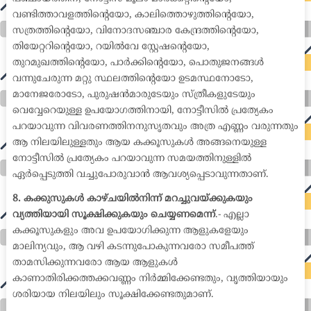
വണ്ടിത്താവളത്തിന്റെയോ, കാലിത്തൊഴുത്തിന്റെയോ,
സത്രത്തിന്റെയോ, വിനോദസഞ്ചാര കേന്ദ്രത്തിന്റെയോ,
തിയേറ്ററിന്റെയോ, റയിൽവേ സ്റ്റേഷന്റെയോ,
തുറമുഖത്തിന്റെയോ, പാർക്കിന്റെയോ, പൊതുജനങ്ങൾ
വന്നുചേരുന്ന മറ്റു സ്ഥലത്തിന്റെയോ ഉടമസ്ഥനോടോ,
മാനേജരോടോ, പുരുഷൻമാരുടേയും സ്ത്രീകളുടേയും
വെവ്വേറെയുള്ള ഉപയോഗത്തിനായി, നോട്ടീസിൽ പ്രത്യേകം
പറയാവുന്ന വിവരണത്തിനനുസൃതവും അത്ര എണ്ണം വരുന്നതും
ആ നിലയിലുള്ളതും ആയ കക്കൂസുകൾ അങ്ങനെയുള്ള
നോട്ടീസിൽ പ്രത്യേകം പറയാവുന്ന സമയത്തിനുള്ളിൽ
ഏർപ്പെടുത്തി വച്ചുപോരുവാൻ ആവശ്യപ്പെടാവുന്നതാണ്.
8. കക്കുസുകൾ കാഴ്ചയിൽനിന്ന് മറച്ചുവയ്ക്കുകയും
വ്യത്തിയായി സൂക്ഷിക്കുകയും ചെയ്യണമെന്ന്
.- എല്ലാ
കക്കൂസുകളും അവ ഉപയോഗിക്കുന്ന ആളുകളേയും
മാലിന്യവും, ആ വഴി കടന്നുപോകുന്നവരോ സമീപത്ത്
താമസിക്കുന്നവരോ ആയ ആളുകൾ
കാണാതിരിക്കത്തക്കവണ്ണം നിർമ്മിക്കേണ്ടതും, വൃത്തിയായും
ശരിയായ നിലയിലും സൂക്ഷിക്കേണ്ടതുമാണ്.