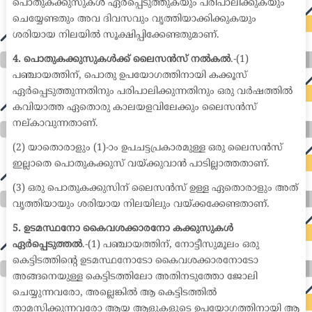
പൊതുകക്കുസുകൾ ഏർപ്പെടുത്തുകയും പരിപാലിക്കുകയും
ചെയ്യേണ്ടതും അവ ദിവസവും വൃത്തിയാക്കിക്കുകയും
ശരിയായ നിലയിൽ സൂക്ഷിപ്പിക്കേണ്ടതുമാണ്.
4. പൊതുകക്കുസുകൾക്ക് ലൈസൻസ് നൽകൽ
.-(1)
പഞ്ചായത്തിന്, പൊതു ഉപയോഗത്തിനായി കക്കൂസ്
ഏർപ്പെടുത്തുന്നതിനും പരിപാലിക്കുന്നതിനും ഒരു വർഷത്തിൽ
കവിയാത്ത ഏതൊരു കാലയളവിലേക്കും ലൈസൻസ്
നല്കാവുന്നതാണ്.
(2) യാതൊരാളും (1)-ാം ഉപചട്ടപ്രകാരമുള്ള ഒരു ലൈസൻസ്
ഇല്ലാതെ പൊതുകക്കുസ് വയ്ക്കുവാൻ പാടില്ലാത്തതാണ്.
(3) ഒരു പൊതുകക്കുസിന് ലൈസൻസ് ഉള്ള ഏതൊരാളും അത്
വൃത്തിയായും ശരിയായ നിലയിലും വയ്ക്കക്കേണ്ടതാണ്.
5. ഉടമസ്ഥനോ കൈവശക്കാരനോ കക്കുസുകൾ
ഏർപ്പെടുത്തൽ
.-(1) പഞ്ചായത്തിന്, നോട്ടീസുമൂലം ഒരു
കെട്ടിടത്തിന്റെ ഉടമസ്ഥനോടോ കൈവശക്കാരനോടോ
അങ്ങനെയുള്ള കെട്ടിടത്തിലോ അതിനടുത്തോ ജോലി
ചെയ്യുന്നവരോ, അല്ലെങ്കിൽ ആ കെട്ടിടത്തിൽ
താമസിക്കുന്നവരോ ആയ ആളുകളുടെ ഉപയോഗത്തിനായി ആ