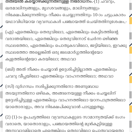
രീതിയിൽ കയ്യൊഴിക്കുന്നതിനുള്ള നിരോധനം.
-(1) ചവറും,
ഖരമാലിന്യങ്ങളും, മൃഗശവങ്ങളും, മാലിന്യങ്ങളും
നിക്ഷേപിക്കുന്നതിനും നീക്കം ചെയ്യുന്നതിനും 10-ാം ചട്ടപ്രകാരം
യഥാവിധിയായ വ്യവസ്ഥകൾ പഞ്ചായത്ത് ചെയ്തതിനുശേഷം,-
(എ) ഏതെങ്കിലും തെരുവിലോ, ഏതെങ്കിലും കെട്ടിടത്തിന്റെ
വരാന്തയിലോ, ഏതെങ്കിലും തെരുവിനോട് ചേർന്ന ഒഴിഞ്ഞ
സ്ഥലത്തോ, ഏതെങ്കിലും പൊതുകടവിലോ, ജട്ടിയിലോ, ഇറക്കു
സ്ഥലത്തോ അല്ലെങ്കിൽ ഒരു ജലമാർഗ്ഗത്തിന്റെയോ
കുളത്തിന്റെയോ കരയിലോ; അഥവാ
(ബി) അത് നീക്കം ചെയ്യാൻ ഉദ്ദേശിച്ചിട്ടില്ലാത്ത ഏതെങ്കിലും
ചവറു വീപ്പയിലോ ഏതെങ്കിലും വാഹനത്തിലോ; അഥവാ
(സി) ദുർഗന്ധം നശിപ്പിക്കുന്നതിനോ അണുബാധ
തടയുന്നതിനോ ഒഴികെ, അങ്ങനെയുള്ള നീക്കം ചെയ്യലിന്
ഉദ്ദേശിച്ചിട്ടുള്ള ഏതെങ്കിലും വാഹനത്തിലോ യാനപാത്രത്തിലോ
യാതൊരാളും, അവ നിക്ഷേപിക്കുവാൻ പാടുള്ളതല്ല.
(2) (1)-ാം ഉപചട്ടത്തിലെ വ്യവസ്ഥകളുടെ സാമാന്യതയ്ക്ക് ഭംഗം
വരാതെ, യാതൊരാളും, പഞ്ചായത്തിന്റെ മുൻകൂട്ടിയുള്ള
അനുവാദമില്ലാതെ ഏതെങ്കിലും തെരുവിലോ പൊതുവായതോ