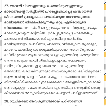
27. അവശിഷ്ടങ്ങളുടെയും ഖരമാലിന്യങ്ങളുടെയും
മാനേജ്മെന്റ് സർവ്വീസിൽ ഏർപ്പെടുത്തപ്പെട്ട പഞ്ചായത്ത്
ജീവനക്കാർ പ്രത്യേകം പറഞ്ഞിരിക്കുന്ന സ്ഥലത്തല്ലാതെ
മാലിന്യങ്ങൾ നിക്ഷേപിക്കുന്നതും മറ്റും എതിരെയുള്ള
നിരോധനം
.-അവശിഷ്ടങ്ങളുടെയും ഖരമാലിന്യങ്ങളുടെയും
മാനേജുമെന്റ് സർവ്വീസിൽ ഏർപ്പെടുത്തപ്പെട്ട ഏതെങ്കിലും
പഞ്ചായത്ത് ജീവനക്കാരൻ ഏതെങ്കിലും ഗാർഹിക
മാലിന്യങ്ങളോ, പൊടിയോ, ചാരമോ, വർജ്ജ്യവസ്തുക്കളോ,
ചവറോ, വാണിജ്യ വർജ്ജ്യവസ്തുക്കളോ, അവസ്കൃതമോ,
മലിനീകൃതമോ ആയ വസ്തുക്കളോ ഏതെങ്കിലും തെരുവിലോ
ആ ആവശ്യത്തിനായി നീക്കിവച്ചതല്ലാത്ത സ്ഥലത്തോ
വലിച്ചെറിയുകയോ ഇടുകയോ അഥവാ ഏതെങ്കിലും
തെരുവിൽ, ഖരമാലിന്യങ്ങളോ അവസ്കൃതമോ, മലിനീകൃതമോ
ആയ വസ്തുക്കളോ നീക്കം ചെയ്യുന്ന വാഹനമോ വണ്ടിയോ
നിറുത്തിയിരിക്കുകയോ ഇട്ടേക്കുകയോ അല്ലെങ്കിൽ ന്യായമായി
ആവശ്യമുള്ള സമയത്തിലധികം ഏതെങ്കിലും തെരുവിൽ അതു
കിടക്കുവാൻ അനുവദിക്കുകയോ ചെയ്യാൻ പാടില്ലാത്തതാണ്.
28. ശുചീകരണ ആവശ്യങ്ങൾക്കായി പരിസരങ്ങൾ