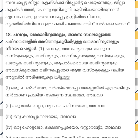
ബന്ധപ്പെട്ട ജില്ലാ കളക്ടർക്ക് റിപ്പോർട്ട് ചെയ്യേണ്ടതും, ജില്ലാ
കളക്ടർ അത്, പൊതു ഭൂനികുതി കുടിശികയായിരുന്നാൽ
എന്നപോലെ, ഉത്തരവാദപ്പെട്ട ട്രസ്റ്റിയിൽനിന്നോ,
വ്യക്തിയിൽനിന്നോ ഈടാക്കി പഞ്ചായത്തിന് നൽകേണ്ടതാണ്.
18. ചവറും, ഖരമാലിന്യങ്ങളും, താമസ സ്ഥലമല്ലാത്ത
പരിസരങ്ങളിൽ അടിഞ്ഞുകൂടിയിട്ടുള്ള ഖരമാലിന്യങ്ങളും
നീക്കം ചെയ്യൽ
.-(1) ചവറും, അസഹ്യതയുണ്ടാക്കുന്ന
വസ്തുക്കളും, മാലിന്യവും, വാണിജ്യവർജ്ജ്യ വസ്തുക്കളും,
പ്രത്യേക മാലിന്യങ്ങളും, ആപൽക്കരമായ മാലിന്യങ്ങളും
അവസ്കൃതമോ മലിനപ്പെട്ടതോ ആയ വസ്തുക്കളും വലിയ
അളവിൽ അടിഞ്ഞുകൂടിയിട്ടുള്ള一
(i) ഒരു ഫാക്ടറിയോ, വർക്ക്ഷോപ്പോ അല്ലെങ്കിൽ ഏതെങ്കിലും
നിർമ്മാണ പ്രക്രിയ നടക്കുന്ന സ്ഥലമോ, അഥവാ
(ii) ഒരു മാർക്കറ്റോ, വ്യാപാര പരിസരമോ, അഥവാ
(iii) ഒരു കശാപ്പുശാലയോ, അഥവാ
(iv) ഒരു ഹോട്ടലോ, ഭക്ഷണപ്പുരയോ, റസ്റ്റാറന്റോ, അഥവാ