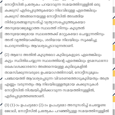
നോട്ടീസിൽ പ്രത്യേകം പറയാവുന്ന സമയത്തിനുള്ളിൽ ഒരു
കക്കുസ് ഏർപ്പെടുത്തുകയോ നിലവിലുള്ള ഏതെങ്കിലും
കക്കുസ് അങ്ങനെയുള്ള നോട്ടീസിൽ അടങ്ങിയ
നിർദ്ദേശങ്ങളനുസരിച്ച് വ്യത്യാസപ്പെടുത്തുകയോ
അനുയോജ്യമല്ലാത്ത സ്ഥലത്ത് നിന്നും കൂടുതൽ
അനുയോജ്യമായ സ്ഥലത്തേക്ക് മാറ്റുകയോ ചെയ്യുന്നതിനും
അത് വൃത്തിയാക്കിയും, ശരിയായ നിലയിലും സൂക്ഷിച്ചു
പോരുന്നതിനും ആവശ്യപ്പെടാവുന്നതാണ്.
(2) ആറോ അതിൽ കൂടുതലോ കുടിലുകളുടെ ഏതെങ്കിലും
കൂട്ടം സ്ഥിതിചെയ്യുന്ന സ്ഥലത്തിന്റെ ഏതെങ്കിലും ഉടമസ്ഥനോ
കൈവശക്കാരനോ അങ്ങനെയുള്ള കുടിലുകളിൽ
താമസിക്കുന്നവരുടെ ഉപയോഗത്തിനായി, നോട്ടീസുമൂലം
പഞ്ചായത്ത് ആവശ്യപ്പെടുന്ന വിവരണത്തോടുകൂടിയതും അത്ര
എണ്ണം വരുന്നതും ആ നിലയിലുള്ളതുമായ കക്കുസുകൾ
നോട്ടീസിൽ നിശ്ചയിച്ചിരിക്കാവുന്ന സമയത്തിനുള്ളിൽ,
ഏർപ്പെടുത്തേണ്ടതാണ്.
(3) (1)-ാം ഉപചട്ടമോ (2)-ാം ഉപചട്ടമോ അനുസരിച്ച് ചെയ്യേണ്ട
ജോലി, നോട്ടീസിൽ പ്രത്യേകം പറഞ്ഞിട്ടുള്ള സമയത്തിനുള്ളിൽ