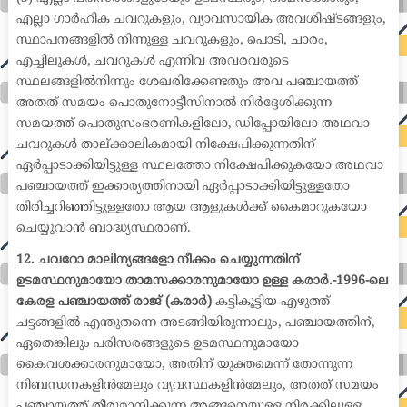
എല്ലാ ഗാർഹിക ചവറുകളും, വ്യാവസായിക അവശിഷ്ടങ്ങളും,
സ്ഥാപനങ്ങളിൽ നിന്നുള്ള ചവറുകളും, പൊടി, ചാരം,
എച്ചിലുകൾ, ചവറുകൾ എന്നിവ അവരവരുടെ
സ്ഥലങ്ങളിൽനിന്നും ശേഖരിക്കേണ്ടതും അവ പഞ്ചായത്ത്
അതത് സമയം പൊതുനോട്ടീസിനാൽ നിർദ്ദേശിക്കുന്ന
സമയത്ത് പൊതുസംഭരണികളിലോ, ഡിപ്പോയിലോ അഥവാ
ചവറുകൾ താല്ക്കാലികമായി നിക്ഷേപിക്കുന്നതിന്
ഏർപ്പാടാക്കിയിട്ടുള്ള സ്ഥലത്തോ നിക്ഷേപിക്കുകയോ അഥവാ
പഞ്ചായത്ത് ഇക്കാര്യത്തിനായി ഏർപ്പാടാക്കിയിട്ടുള്ളതോ
തിരിച്ചറിഞ്ഞിട്ടുള്ളതോ ആയ ആളുകൾക്ക് കൈമാറുകയോ
ചെയ്യുവാൻ ബാദ്ധ്യസ്ഥരാണ്.
12. ചവറോ മാലിന്യങ്ങളോ നീക്കം ചെയ്യുന്നതിന്
ഉടമസ്ഥനുമായോ താമസക്കാരനുമായോ ഉള്ള കരാർ.-1996-ലെ
കേരള പഞ്ചായത്ത് രാജ് (കരാർ)
കട്ടികൂട്ടിയ എഴുത്ത്
ചട്ടങ്ങളിൽ എന്തുതന്നെ അടങ്ങിയിരുന്നാലും, പഞ്ചായത്തിന്,
ഏതെങ്കിലും പരിസരങ്ങളുടെ ഉടമസ്ഥനുമായോ
കൈവശക്കാരനുമായോ, അതിന് യുക്തമെന്ന് തോന്നുന്ന
നിബന്ധനകളിൻമേലും വ്യവസ്ഥകളിൻമേലും, അതത് സമയം
പഞ്ചായത്ത് തീരുമാനിക്കുന്ന അങ്ങനെയുള്ള നിരക്കിലുള്ള