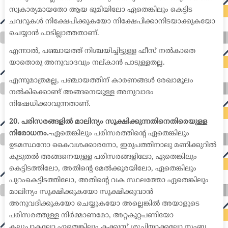
സ്വകാര്യമായതോ ആയ ഭൂമിയിലോ ഏതെങ്കിലും കെട്ടിട
ചവറുകൾ നിക്ഷേപിക്കുകയോ നിക്ഷേപിക്കാനിടയാക്കുകയോ
ചെയ്യാൻ പാടില്ലാത്തതാണ്.
എന്നാൽ, പഞ്ചായത്ത് നിശ്ചയിച്ചിട്ടുള്ള ഫീസ് നൽകാതെ
യാതൊരു അനുവാദവും നല്കാൻ പാടുള്ളതല്ല.
എന്നുമാത്രമല്ല, പഞ്ചായത്തിന് കാരണങ്ങൾ രേഖാമൂലം
നൽകിക്കൊണ്ട് അങ്ങനെയുള്ള അനുവാദം
നിഷേധിക്കാവുന്നതാണ്.
20. പരിസരങ്ങളിൽ മാലിന്യം സൂക്ഷിക്കുന്നതിനെതിരെയുള്ള
നിരോധനം.-
ഏതെങ്കിലും പരിസരത്തിന്റെ ഏതെങ്കിലും
ഉടമസ്ഥനോ കൈവശക്കാരനോ, ഇരുപത്തിനാലു മണിക്കുറിൽ
കൂടുതൽ അങ്ങനെയുള്ള പരിസരങ്ങളിലോ, ഏതെങ്കിലും
കെട്ടിടത്തിലോ, അതിന്റെ മേൽക്കൂരയിലോ, ഏതെങ്കിലും
പുറംകെട്ടിടത്തിലോ, അതിന്റെ വക സ്ഥലത്തോ ഏതെങ്കിലും
മാലിന്യം സൂക്ഷിക്കുകയോ സൂക്ഷിക്കുവാൻ
അനുവദിക്കുകയോ ചെയ്യുകയോ അല്ലെങ്കിൽ അയാളുടെ
പരിസരത്തുള്ള നിർമ്മാണമോ, അറ്റകുറ്റപണിയോ
കല്ലുപാകലോ ഏതെങ്കിലും കക്കൂസ് ശുചിയാക്കലോ സംബ