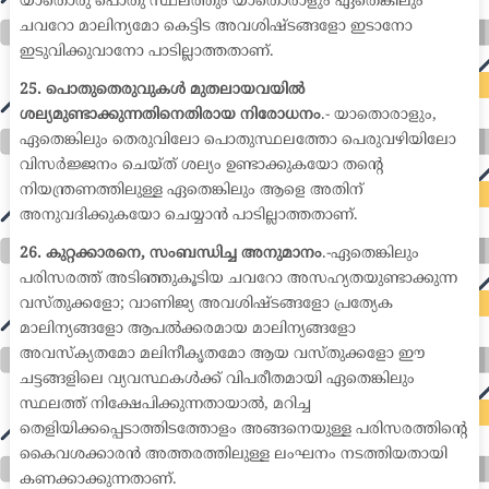
യാതൊരു പൊതു സ്ഥലത്തും യാതൊരാളും ഏതെങ്കിലും
ചവറോ മാലിന്യമോ കെട്ടിട അവശിഷ്ടങ്ങളോ ഇടാനോ
ഇടുവിക്കുവാനോ പാടില്ലാത്തതാണ്.
25. പൊതുതെരുവുകൾ മുതലായവയിൽ
ശല്യമുണ്ടാക്കുന്നതിനെതിരായ നിരോധനം
.- യാതൊരാളും,
ഏതെങ്കിലും തെരുവിലോ പൊതുസ്ഥലത്തോ പെരുവഴിയിലോ
വിസർജ്ജനം ചെയ്ത് ശല്യം ഉണ്ടാക്കുകയോ തന്റെ
നിയന്ത്രണത്തിലുള്ള ഏതെങ്കിലും ആളെ അതിന്
അനുവദിക്കുകയോ ചെയ്യാൻ പാടില്ലാത്തതാണ്.
26. കുറ്റക്കാരനെ, സംബന്ധിച്ച അനുമാനം
.-ഏതെങ്കിലും
പരിസരത്ത് അടിഞ്ഞുകൂടിയ ചവറോ അസഹ്യതയുണ്ടാക്കുന്ന
വസ്തുക്കളോ; വാണിജ്യ അവശിഷ്ടങ്ങളോ പ്രത്യേക
മാലിന്യങ്ങളോ ആപൽക്കരമായ മാലിന്യങ്ങളോ
അവസ്ക്യതമോ മലിനീകൃതമോ ആയ വസ്തുക്കളോ ഈ
ചട്ടങ്ങളിലെ വ്യവസ്ഥകൾക്ക് വിപരീതമായി ഏതെങ്കിലും
സ്ഥലത്ത് നിക്ഷേപിക്കുന്നതായാൽ, മറിച്ച
തെളിയിക്കപ്പെടാത്തിടത്തോളം അങ്ങനെയുള്ള പരിസരത്തിന്റെ
കൈവശക്കാരൻ അത്തരത്തിലുള്ള ലംഘനം നടത്തിയതായി
കണക്കാക്കുന്നതാണ്.