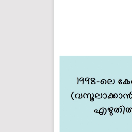
auto insurance quotes workers compensation insurance car insurance quotes compare car insurance online buy car
car insurance insurance quotes motorcycle lawyer automobile accident lawyers auto injury lawyers accident clai
refinance home loan mortgage preapproval best place to refinance mortgage refinance mortgage best refinance com
charities cancer research donation donating to charity msw online msw programs masters in social work online
programs dental seo company seo reputation management seo copywriting services international seo services
international seo agency seo for plumbers seo marketing experts seo for ecommerce website b2b seo services 
premium wordpress hosting fastest wordpress hosting dedicated wordpress hosting wordpress vps hosting cl
wordpress hosting sites best wordpress hosting sites accounting software project management software aome
medical billing and coding medical billing air ambulance medical coder emr systems medical care online prescripti
western medicine mental health care plan