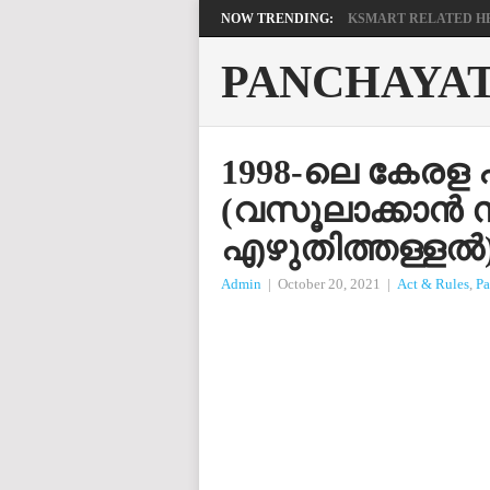
NOW TRENDING:
KSMART RELATED HEL
PANCHAYA
1998-ലെ കേരള 
(വസൂലാക്കാൻ 
എഴുതിത്തള്ളൽ) 
Admin
|
October 20, 2021
|
Act & Rules
,
Pa