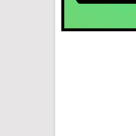
auto insurance quotes workers compensation insurance car insurance quotes compare car insurance online buy car
car insurance insurance quotes motorcycle lawyer automobile accident lawyers auto injury lawyers accident clai
refinance home loan mortgage preapproval best place to refinance mortgage refinance mortgage best refinance com
charities cancer research donation donating to charity msw online msw programs masters in social work online
programs dental seo company seo reputation management seo copywriting services international seo services
international seo agency seo for plumbers seo marketing experts seo for ecommerce website b2b seo services 
premium wordpress hosting fastest wordpress hosting dedicated wordpress hosting wordpress vps hosting cl
wordpress hosting sites best wordpress hosting sites accounting software project management software aome
medical billing and coding medical billing air ambulance medical coder emr systems medical care online prescripti
western medicine mental health care plan