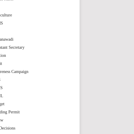
S
culture
MS
anawadi
stant Secretary
tion
it
reness Campaign
S
MS
NL
get
ding Permit
aw
Decisions