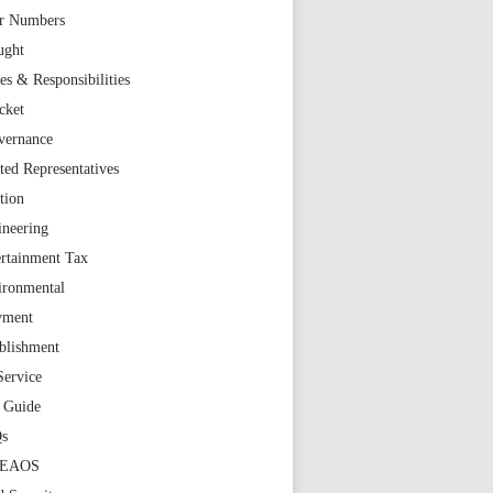
r Numbers
ught
es & Responsibilities
cket
vernance
ted Representatives
tion
ineering
rtainment Tax
ironmental
yment
blishment
Service
t Guide
s
TEAOS