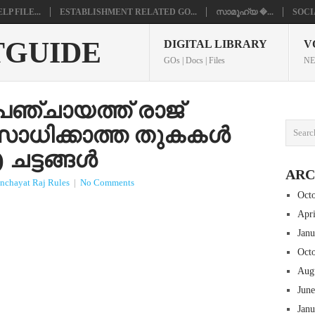
P FILE...
ESTABLISHMENT RELATED GO...
സാമൂഹ്യ �...
SOCI
TGUIDE
DIGITAL LIBRARY
V
GOs | Docs | Files
NE
പഞ്ചായത്ത് രാജ്
സാധിക്കാത്ത തുകകൾ
ചട്ടങ്ങൾ
ARC
nchayat Raj Rules
|
No Comments
Oct
Apr
Jan
Oct
Aug
Jun
Jan