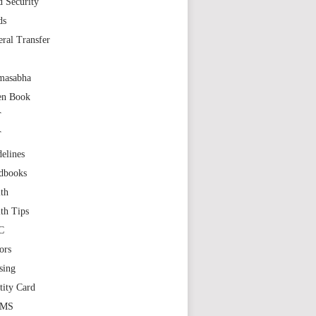
 Security
ds
ral Transfer
masabha
en Book
T
T
elines
dbooks
th
th Tips
C
ors
sing
tity Card
GMS