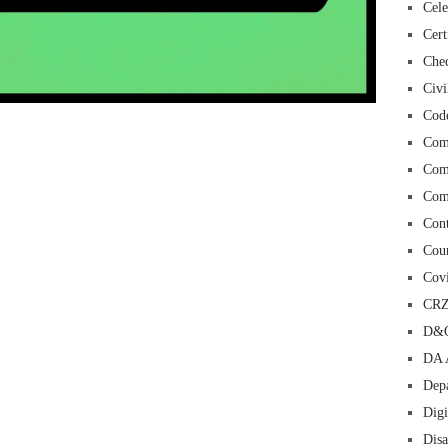
Cele
Cert
Chec
Civi
Cod
 insurance online auto insurance commercial auto insurance small business insurance professional indemnity general liability insurance e&o insurance business insurance
ms lawyers mesothelioma law firm accident attorney accident lawyers firm accident lawyer car wreck lawyer car lawyer home refinance best mortgage refinance companies
panies best refinance rates kidney foundation car donation unicef donation reputable car donation charities npr car donation donate money to charity best car donation
 psychology degree online colleges online social work degree msw degree psychology courses online online business degree elementary education online online mba
Com
best cloud hosting for wordpress wordpress hosting services dreamhost web hosting best wordpress hosting wordpress cloud hosting best managed wordpress hosting
oud based hosting providers best wp hosting wordpress domain and hosting wordpress hosting best magento hosting month to month web hosting vps wordpress
i backupper dental software crm software erp software pos system crm zoho people crm system project management tools sap business one cmms software development
on emrs private healthcare emergency medicine doctor near me weightloss clinic st joseph medical center medical student medical practitioner uber health weight loss clinic
Com
Com
Con
Cour
Cov
CR
D&O
DA 
Depa
Digi
Dis