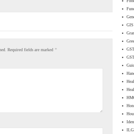
Food
Fun
Gene
GIS
Gra
Gre
*
GS
hed.
Required fields are marked
GS
Guid
Han
Heal
Heal
HM
Hon
Hou
Iden
IL