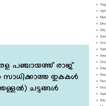
Aug
Apr
Mar
Dec
 insurance online auto insurance commercial auto insurance small business insurance professional indemnity general liability insurance e&o insurance business insurance
ms lawyers mesothelioma law firm accident attorney accident lawyers firm accident lawyer car wreck lawyer car lawyer home refinance best mortgage refinance companies
July
panies best refinance rates kidney foundation car donation unicef donation reputable car donation charities npr car donation donate money to charity best car donation
 psychology degree online colleges online social work degree msw degree psychology courses online online business degree elementary education online online mba
Jun
best cloud hosting for wordpress wordpress hosting services dreamhost web hosting best wordpress hosting wordpress cloud hosting best managed wordpress hosting
oud based hosting providers best wp hosting wordpress domain and hosting wordpress hosting best magento hosting month to month web hosting vps wordpress
i backupper dental software crm software erp software pos system crm zoho people crm system project management tools sap business one cmms software development
on emrs private healthcare emergency medicine doctor near me weightloss clinic st joseph medical center medical student medical practitioner uber health weight loss clinic
Oct
Sep
Jan
Oct
Feb
Dec
Nov
Oct
Sep
July