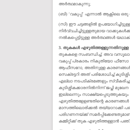
അർത്ഥമാകുന്നു;
(ബി) ‘വകുപ്പ്’ എന്നാൽ ആക്റ്റിലെ ഒരു
(സി) ഈ ചട്ടങ്ങളിൽ ഉപയോഗിച്ചിട്ടുള്ള
നിർവ്വചിച്ചിട്ടുള്ളതുമായ വാക്കുകൾക
നൽകപ്പെട്ടിട്ടുള്ള അർത്ഥങ്ങൾ യഥാക്
3. തുകകൾ എഴുതിത്തള്ളുന്നതിനുള്ള
തുകകളെ സംബന്ധിച്ച്, അവ വസൂലാക്ക
വകുപ്പ് പ്രകാരം നികുതിയോ ഫീസോ പിരിച
ആഫീസറോ, അതിനുള്ള കാരണങ്ങൾ സഹിത
സെക്രട്ടറി അത് പരിശോധിച്ച് കുടി
എല്ലാ നടപടിക്രമങ്ങളും സ്വീകരിച്ചു
കുടിശ്ശികക്കാരനിൽനിന്ന് ജപ്തി മ
ഇല്ലെന്നും സാക്ഷ്യപ്പെടുത്തുകയും
എഴുതിത്തളേളണ്ടതിന്റെ കാരണങ്ങൾ കാ
മാസത്തിലൊരിക്കൽ തയ്യാറാക്കി പഞ്ചാ
പരിഗണനയ്ക്ക് സമർപ്പിക്കേണ്ടതുമാണ്. 
കമ്മിറ്റിക്ക് തുക എഴുതിത്തള്ളാൻ