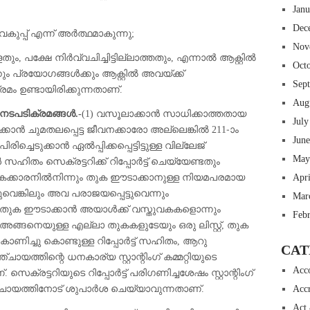
Jan
Dec
 വകുപ്പ് എന്ന് അർത്ഥമാകുന്നു;
Nov
തും, പക്ഷേ നിർവ്വചിച്ചിട്ടില്ലാത്തതും, എന്നാൽ ആക്റ്റിൽ
Oct
്കും പ്രയോഗങ്ങൾക്കും ആക്റ്റിൽ അവയ്ക്ക്
Sep
രമം ഉണ്ടായിരിക്കുന്നതാണ്.
Aug
 നടപടിക്രമങ്ങൾ.-
(1) വസൂലാക്കാൻ സാധിക്കാത്തതായ
July
ാൻ ചുമതലപ്പെട്ട ജീവനക്കാരോ അല്ലെങ്കിൽ 211-ാം
Jun
്ചെടുക്കാൻ ഏൽപ്പിക്കപ്പെട്ടിട്ടുള്ള വില്ലേജ്
May
ം സെക്രട്ടറിക്ക് റിപ്പോർട്ട് ചെയ്യേണ്ടതും
ശ്ശികക്കാരനിൽനിന്നും തുക ഈടാക്കാനുള്ള നിയമപരമായ
Apr
വെങ്കിലും അവ പരാജയപ്പെട്ടുവെന്നും
Mar
ുഖേന തുക ഈടാക്കാൻ അയാൾക്ക് വസ്തുവകകളൊന്നും
Feb
 അങ്ങനെയുള്ള എല്ലാ തുകകളുടേയും ഒരു ലിസ്റ്റ്, തുക
ണിച്ചു കൊണ്ടുള്ള റിപ്പോർട്ട് സഹിതം, ആറു
CAT
യത്തിന്റെ ധനകാര്യ സ്റ്റാന്റിംഗ് കമ്മറ്റിയുടെ
Acc
സെക്രട്ടറിയുടെ റിപ്പോർട്ട് പരിഗണിച്ചശേഷം സ്റ്റാന്റിംഗ്
 പഞ്ചായത്തിനോട് ശുപാർശ ചെയ്യാവുന്നതാണ്.
Accr
Act