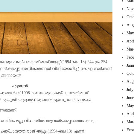
Mar
Nov
Oct
Aug
May
Apr
Mar
Feb
കേരള പഞ്ചായത്ത് രാജ് ആക്റ്റ് (1994-ലെ 13) 244-ഉം 254-
Jan
രം നൽകപ്പെട്ട അധികാരങ്ങൾ വിനിയോഗിച്ച്, കേരള സർക്കാർ
Oct
ു. അതായത്.-
Aug
ചട്ടങ്ങൾ
July
ചട്ടങ്ങൾക്ക് 1998-ലെ കേരള പഞ്ചായത്ത് രാജ്
Jun
എഴുതിത്തള്ളൽ) ചട്ടങ്ങൾ എന്നു പേർ പറയാം.
May
ന്നതാണ്.
Apr
ന്ദർഭം മറ്റു വിധത്തിൽ ആവശ്യപ്പെടാത്തപക്ഷം,-
Mar
Feb
ഞ്ചായത്ത് രാജ് ആക്റ്റ് (1994-ലെ 13) എന്ന്