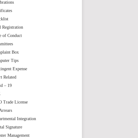
brations
ificates
klist
l Registration
e of Conduct
mittees
plaint Box
puter Tips
tingent Expense
t Related
id – 19
Z
 Trade License
Arrears
rtmental Integration
tal Signature
aster Management