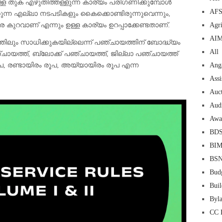
ുള്ള തുക എഴുതിത്തള്ളുന്ന കാര്യം പരിഗണിക്കുമ്പോൾ
AF
ുന്ന എല്ലാ നടപടികളും കൈക്കൊണ്ടിരുന്നുവെന്നും,
കുറവാണ് എന്നും ഉള്ള കാര്യം ഉറപ്പാക്കേണ്ടതാണ്.
Agri
AI
ിലും സാധിക്കുകയില്ലെന്ന് പഞ്ചായത്തിന് ബോദ്ധ്യം
All
ായത്ത്, ബ്ലോക്ക് പഞ്ചായത്ത്, ജില്ലാ പഞ്ചായത്ത്
ൂപ, രണ്ടായിരം രൂപ, അയ്യായിരം രൂപ എന്ന
Ang
Assi
Auc
Aud
Awa
BD
BI
BS
Bud
Buil
Byl
CC 