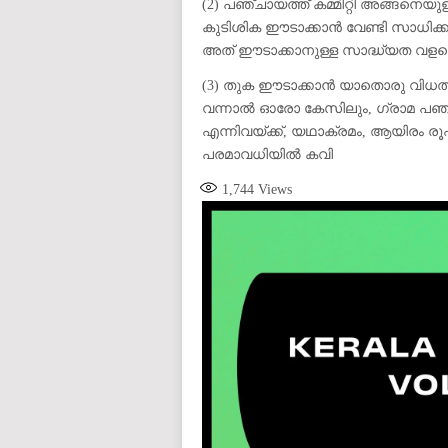
(2) പഞ്ചായത്ത് കമ്മിറ്റി അങ്ങനെയ
കുടിശിക ഈടാക്കാൻ വേണ്ടി സാധിക്ക
അത് ഈടാക്കാനുള്ള സാദ്ധ്യത വളരെ 
(3) തുക ഈടാക്കാൻ യാതൊരു വിധത്ത
വന്നാൽ ഓരോ കേസിലും, ഗ്രാമ പഞ്ച
എന്നിവയ്ക്ക്, യഥാക്രമം, ആയിരം ര
പരമാവധിയിൽ കവി
1,744
Views