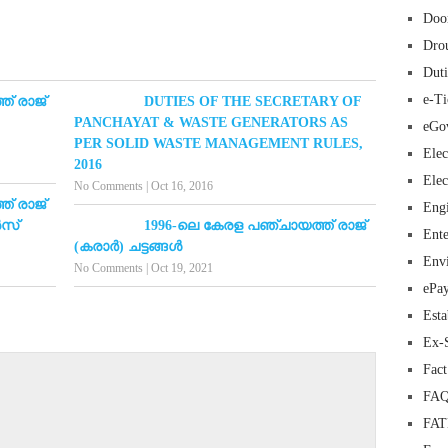
Doo
Dro
Duti
e-Ti
് രാജ്
DUTIES OF THE SECRETARY OF
PANCHAYAT & WASTE GENERATORS AS
eGo
PER SOLID WASTE MANAGEMENT RULES,
Elec
2016
Elec
No Comments
|
Oct 16, 2016
് രാജ്
Eng
ൻസ്
1996-ലെ കേരള പഞ്ചായത്ത് രാജ്
Ente
(കരാർ) ചട്ടങ്ങൾ
Env
No Comments
|
Oct 19, 2021
ePa
Esta
Ex-
Fac
FAQ
FA