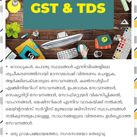
+
റോഡുകൾ, പൊതു സ്ഥലങ്ങൾ എന്നിവിടങ്ങളിലെ
ശുചീകരണത്തിനായി മാനവശേഷി വിതരണം ചെയ്യുക,
ആർക്കിടെക്ടമാരുടെ സേവനങ്ങൾ, കൺസൾട്ടിംഗ്
എഞ്ചിനിയറിംഗ് സേവനങ്ങൾ, ഉപദേശക സേവനങ്ങൾ,
സെക്യൂരിറ്റി സേവനങ്ങൾ, സോഫ്റ്റ്വെയർ വികസിപ്പിക്കൽ,
വാഹനങ്ങൾ, മെഷിനറികൾ എന്നിവ വാടകയ്ക്ക് നൽകൽ,
മെയ്ന്റനൻസ് സർവ്വീസ് മുതലായ ബിസിനസ് സ്ഥാപനങ്ങൾ
നൽകുന്നതുപോലുള്ള, സാധനങ്ങളുടെ വിതരണം ഉൾപ്പെടാത്ത
സേവനങ്ങൾ.
+
ഒരു ഗ്രാമപഞ്ചായത്തോ, നഗരസഭയോ തെരുവു