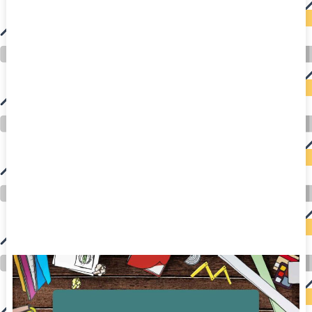
auto insurance quotes workers compensation insurance car insurance quotes compare car insurance online buy car insurance online auto insurance
commercial auto insurance small business insurance professional indemnity general liability insurance e&o insurance business insurance car
insurance insurance quotes motorcycle lawyer automobile accident lawyers auto injury lawyers accident claims lawyers mesothelioma law firm
accident attorney accident lawyers firm accident lawyer car wreck lawyer car lawyer home refinance best mortgage refinance companies refinance
home loan mortgage preapproval best place to refinance mortgage refinance mortgage best refinance companies best refinance rates kidney
foundation car donation unicef donation reputable car donation charities npr car donation donate money to charity best car donation charities cancer
research donation donating to charity msw online msw programs masters in social work online psychology degree online colleges online social
work degree msw degree psychology courses online online business degree elementary education online online mba programs dental seo company
seo reputation management seo copywriting services international seo services
international seo agency seo for plumbers seo marketing experts seo for ecommerce website b2b seo services best cloud hosting for wordpress
wordpress hosting services dreamhost web hosting best wordpress hosting wordpress cloud hosting best managed wordpress hosting premium wordpress
hosting fastest wordpress hosting dedicated wordpress hosting wordpress vps hosting cloud based hosting providers best wp hosting wordpress domain
and hosting wordpress hosting best magento hosting month to month web hosting vps wordpress wordpress hosting sites best wordpress hosting sites
accounting software project management software aomei backupper dental software crm software erp software pos system crm zoho people
crm system project management tools sap business one cmms software development medical billing and coding medical billing air ambulance
medical coder emr systems medical care online prescription emrs private healthcare emergency medicine doctor near me weightloss clinic st
joseph medical center medical student medical practitioner uber health weight loss clinic western medicine mental health care plan