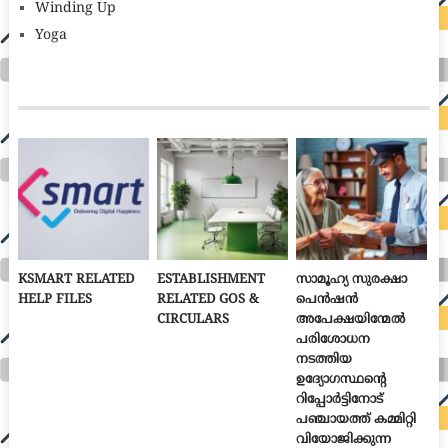
Winding Up
Yoga
KSMART RELATED
ESTABLISHMENT
സാമൂഹ്യ സുരക്ഷാ
HELP FILES
RELATED GOS &
പെൻഷൻ
CIRCULARS
അപേക്ഷയിന്മേൽ
പരിശോധന
നടത്തിയ
ഉദ്യോഗസ്ഥന്റെ
റിപ്പോർട്ടിനോട്
പഞ്ചായത്ത് കമ്മിറ്റി
വിയോജിക്കുന്ന