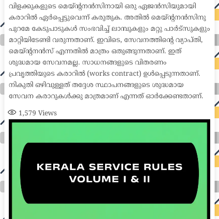
വിളക്കുകളുടെ മെയ്ന്റനൻസിനായി ഒരു ഏജൻസിയുമായി
കരാറിൽ ഏർപ്പെട്ടുവെന്ന് കരുതുക. അതിൽ മെയ്ന്റനൻസിനു
പുറമേ കേടുപാടുകൾ സംഭവിച്ച് ലാമ്പുകളും മറ്റു പാർട്സുകളും
മാറ്റിയിടേണ്ടി വരുന്നതാണ്. ഇവിടെ, സേവനത്തിന്റെ വ്യാപ്തി,
മെയ്ന്റനൻസ് എന്നതിൽ മാത്രം ഒതുങ്ങുന്നതാണ്. ഇത്
ശുദ്ധമായ സേവനമല്ല. സാധനങ്ങളുടെ വിതരണം
പ്രവൃത്തിയുടെ കരാറിൽ (works contract) ഉൾപ്പെടുന്നതാണ്.
നികുതി ഒഴിവുള്ളത് തദ്ദേശ സ്ഥാപനങ്ങളുടെ ശുദ്ധമായ
സേവന കരാറുകൾക്കു മാത്രമാണ് എന്നത് ഓർക്കേണ്ടതാണ്.
1,579
Views