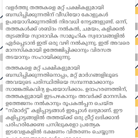
വളർത്തു തത്തകളെ മറ്റ് പക്ഷികളുമായി
ബന്ധിപ്പിക്കുന്നതിന് വീഡിയോ കോളുകൾ
ഉപയോഗിക്കുന്നതിൽ നിരവധി നേട്ടങ്ങളുണ്ട്. ഒന്ന്,
തത്തകൾക്ക് ശബ്ദം നൽകൽ, ചമയം, കളിക്കൽ
തുടങ്ങിയ സ്വാഭാവിക സാമൂഹിക സ്വഭാവങ്ങളിൽ
ഏർപ്പെടാൻ ഇത് ഒരു വഴി നൽകുന്നു. ഇത് അവരെ
മാനസികമായി ഉത്തേജിപ്പിക്കാനും വിരസത
തടയാനും സഹായിക്കുന്നു.
തത്തകളെ മറ്റ് പക്ഷികളുമായി
ബന്ധിപ്പിക്കുന്നതിനൊപ്പം, മറ്റ് മാർഗങ്ങളിലൂടെ
അവയുടെ പരിസ്ഥിതിയെ സമ്പന്നമാക്കാനും
സാങ്കേതികവിദ്യ ഉപയോഗിക്കാം. ഉദാഹരണത്തിന്,
തത്തകളുമായി ഇടപഴകാനും അവർക്ക് മാനസിക
ഉത്തേജനം നൽകാനും രൂപകൽപ്പന ചെയ്ത
“സ്മാർട്ട്” കളിപ്പാട്ടങ്ങൾ ഇപ്പോൾ ലഭ്യമാണ്. ഈ
കളിപ്പാട്ടങ്ങളിൽ തത്തയ്ക്ക് ഒരു ട്രീറ്റ് ലഭിക്കാൻ
പരിഹരിക്കേണ്ട പസിലുകളോ പ്രത്യേക
ഇടവേളകളിൽ ഭക്ഷണം വിതരണം ചെയ്യുന്ന