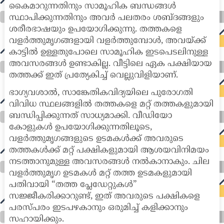
കൈമാറുന്നതിനും സാമൂഹിക ബന്ധങ്ങൾ
സ്ഥാപിക്കുന്നതിനും അവർ പലതരം ശബ്ദങ്ങളും
ശരീരഭാഷയും ഉപയോഗിക്കുന്നു. തത്തകളെ
വളർത്തുമൃഗങ്ങളായി വളർത്തുമ്പോൾ, അവയ്ക്ക്
കാട്ടിൽ ഉള്ളതുപോലെ സാമൂഹിക ഇടപെടലിനുള്ള
അവസരങ്ങൾ ഉണ്ടാകില്ല. വീട്ടിലെ ഏക പക്ഷിയായ
തത്തക്ക് ഇത് പ്രത്യേകിച്ച് വെല്ലുവിളിയാണ്.
ഭാഗ്യവശാൽ, സാങ്കേതികവിദ്യയിലെ പുരോഗതി
വിവിധ സ്ഥലങ്ങളിൽ തത്തകളെ മറ്റ് തത്തകളുമായി
ബന്ധിപ്പിക്കുന്നത് സാധ്യമാക്കി. വീഡിയോ
കോളുകൾ ഉപയോഗിക്കുന്നതിലൂടെ,
വളർത്തുമൃഗങ്ങളുടെ ഉടമകൾക്ക് അവരുടെ
തത്തകൾക്ക് മറ്റ് പക്ഷികളുമായി ആശയവിനിമയം
നടത്താനുമുള്ള അവസരങ്ങൾ നൽകാനാകും. ചില
വളർത്തുമൃഗ ഉടമകൾ മറ്റ് തത്ത ഉടമകളുമായി
പതിവായി “തത്ത പ്ലേഡേറ്റുകൾ”
സജ്ജീകരിക്കാറുണ്ട്, ഇത് അവരുടെ പക്ഷികളെ
പരസ്പരം ഇടപഴകാനും ഒരുമിച്ച് കളിക്കാനും
സഹായിക്കും.