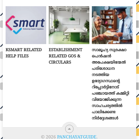
KSMART RELATED
ESTABLISHMENT
സാമൂഹ്യ സുരക്ഷാ
HELP FILES
RELATED GOS &
പെൻഷൻ
CIRCULARS
അപേക്ഷയിന്മേൽ
പരിശോധന
നടത്തിയ
ഉദ്യോഗസ്ഥന്റെ
റിപ്പോർട്ടിനോട്
പഞ്ചായത്ത് കമ്മിറ്റി
വിയോജിക്കുന്ന
സാഹചര്യത്തിൽ
പാലിക്കേണ്ട
നിർദ്ദേശങ്ങൾ
© 2026
PANCHAYATGUIDE
.