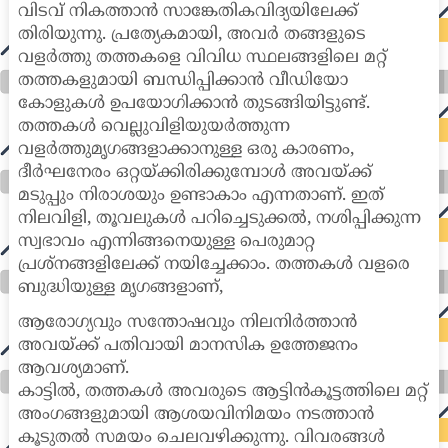
വിടവ് നികത്താൻ സാങ്കേതികവിദ്യയിലേക്ക്
തിരിയുന്നു. പ്രത്യേകമായി, അവർ തങ്ങളുടെ
വളർത്തു തത്തകളെ വിവിധ സ്ഥലങ്ങളിലെ മറ്റ്
തത്തകളുമായി ബന്ധിപ്പിക്കാൻ വീഡിയോ
കോളുകൾ ഉപയോഗിക്കാൻ തുടങ്ങിയിട്ടുണ്ട്.
തത്തകൾ വെല്ലുവിളിയുയർത്തുന്ന
വളർത്തുമൃഗങ്ങളാക്കാനുള്ള ഒരു കാരണം,
ദീർഘനേരം ഒറ്റയ്ക്കിരിക്കുമ്പോൾ അവയ്ക്ക്
മടുപ്പും നിരാശയും ഉണ്ടാകാം എന്നതാണ്. ഇത്
നിലവിളി, തൂവലുകൾ പറിച്ചെടുക്കൽ, നശിപ്പിക്കുന്ന
സ്വഭാവം എന്നിങ്ങനെയുള്ള പെരുമാറ്റ
പ്രശ്നങ്ങളിലേക്ക് നയിച്ചേക്കാം. തത്തകൾ വളരെ
ബുദ്ധിയുള്ള മൃഗങ്ങളാണ്,
ആരോഗ്യവും സന്തോഷവും നിലനിർത്താൻ
അവയ്ക്ക് പതിവായി മാനസിക ഉത്തേജനം
ആവശ്യമാണ്.
കാട്ടിൽ, തത്തകൾ അവരുടെ ആട്ടിൻകൂട്ടത്തിലെ മറ്റ്
അംഗങ്ങളുമായി ആശയവിനിമയം നടത്താൻ
കൂടുതൽ സമയം ചെലവഴിക്കുന്നു. വിവരങ്ങൾ