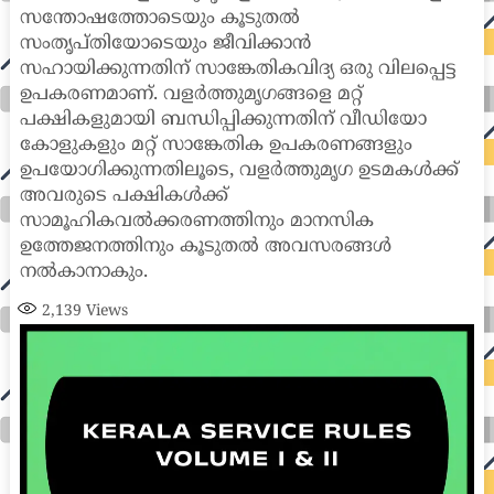
സന്തോഷത്തോടെയും കൂടുതൽ
സംതൃപ്തിയോടെയും ജീവിക്കാൻ
സഹായിക്കുന്നതിന് സാങ്കേതികവിദ്യ ഒരു വിലപ്പെട്ട
ഉപകരണമാണ്. വളർത്തുമൃഗങ്ങളെ മറ്റ്
പക്ഷികളുമായി ബന്ധിപ്പിക്കുന്നതിന് വീഡിയോ
കോളുകളും മറ്റ് സാങ്കേതിക ഉപകരണങ്ങളും
ഉപയോഗിക്കുന്നതിലൂടെ, വളർത്തുമൃഗ ഉടമകൾക്ക്
അവരുടെ പക്ഷികൾക്ക്
സാമൂഹികവൽക്കരണത്തിനും മാനസിക
ഉത്തേജനത്തിനും കൂടുതൽ അവസരങ്ങൾ
നൽകാനാകും.
2,139
Views