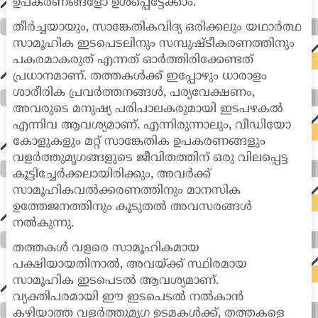
ഉപകരണങ്ങളോ ഉൾപ്പെട്ടേക്കാം.
തീർച്ചയായും, സാങ്കേതികവിദ്യ ഒരിക്കലും യഥാർത്ഥ
സാമൂഹിക ഇടപെടലിനും സമ്പുഷ്ടീകരണത്തിനും
പകരമാകരുത് എന്നത് ഓർത്തിരിക്കേണ്ടത്
പ്രധാനമാണ്. തത്തകൾക്ക് ഇപ്പോഴും ധാരാളം
ശാരീരിക പ്രവർത്തനങ്ങൾ, പര്യവേക്ഷണം,
അവരുടെ മനുഷ്യ പരിപാലകരുമായി ഇടപഴകൽ
എന്നിവ ആവശ്യമാണ്. എന്നിരുന്നാലും, വീഡിയോ
കോളുകളും മറ്റ് സാങ്കേതിക ഉപകരണങ്ങളും
വളർത്തുമൃഗങ്ങളുടെ ജീവിതത്തിന് ഒരു വിലപ്പെട്ട
കൂട്ടിച്ചേർക്കലായിരിക്കും, അവർക്ക്
സാമൂഹികവൽക്കരണത്തിനും മാനസിക
ഉത്തേജനത്തിനും കൂടുതൽ അവസരങ്ങൾ
നൽകുന്നു.
തത്തകൾ വളരെ സാമൂഹികമായ
പക്ഷിയായതിനാൽ, അവയ്ക്ക് സ്ഥിരമായ
സാമൂഹിക ഇടപെടൽ ആവശ്യമാണ്.
വ്യക്തിപരമായി ഈ ഇടപെടൽ നൽകാൻ
കഴിയാത്ത വളർത്തുമൃഗ ഉടമകൾക്ക്, തത്തകളെ