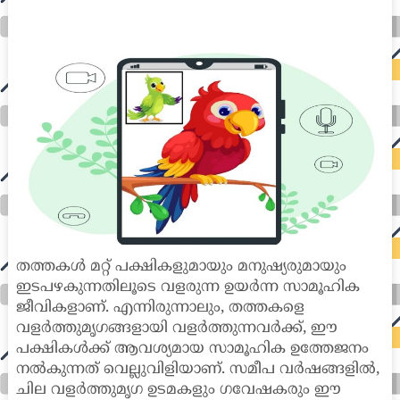
international seo agency seo for plumbers seo marketing experts seo for ecommerce website b2b seo services best cloud hosting for wordpress
wordpress hosting services dreamhost web hosting best wordpress hosting wordpress cloud hosting best managed wordpress hosting premium wordpress
hosting fastest wordpress hosting dedicated wordpress hosting wordpress vps hosting cloud based hosting providers best wp hosting wordpress domain
and hosting wordpress hosting best magento hosting month to month web hosting vps wordpress wordpress hosting sites best wordpress hosting sites
accounting software project management software aomei backupper dental software crm software erp software pos system crm zoho people
crm system project management tools sap business one cmms software development medical billing and coding medical billing air ambulance
medical coder emr systems medical care online prescription emrs private healthcare emergency medicine doctor near me weightloss clinic st
joseph medical center medical student medical practitioner uber health weight loss clinic western medicine mental health care plan
തത്തകൾ മറ്റ് പക്ഷികളുമായും മനുഷ്യരുമായും
ഇടപഴകുന്നതിലൂടെ വളരുന്ന ഉയർന്ന സാമൂഹിക
ജീവികളാണ്. എന്നിരുന്നാലും, തത്തകളെ
വളർത്തുമൃഗങ്ങളായി വളർത്തുന്നവർക്ക്, ഈ
പക്ഷികൾക്ക് ആവശ്യമായ സാമൂഹിക ഉത്തേജനം
നൽകുന്നത് വെല്ലുവിളിയാണ്. സമീപ വർഷങ്ങളിൽ,
ചില വളർത്തുമൃഗ ഉടമകളും ഗവേഷകരും ഈ