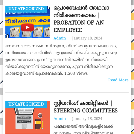
പ്രൊബേഷൻ അഥവാ
UNCATEGORIZED
നിരീക്ഷണകാലം |
PROBATION OF AN
EMPLOYEE
Admin
|
January 18, 2024
സേവനത്തെ സംബന്ധിക്കുന്ന, നിശ്ചിതവ്യവസ്ഥകളോടെ,
സ്ഥിരമായ ഒരൊഴിവിൽ ആദ്യമായി നിയമിക്കപ്പെടുന്ന ഒരു
ഉദ്യോഗസ്ഥനെ, പ്രസ്തുത തസ്തികയിൽ സ്ഥിരമായി
നിയമിക്കുന്നതിന് യോഗ്യനാണോ, എന്ന് നിരീക്ഷിക്കുന്ന
കാലയളവാണ് പ്രൊബേഷൻ. 1,503 Views
Read More
സ്റ്റിയറിംഗ് കമ്മിറ്റികൾ |
UNCATEGORIZED
STEERING COMMITTEES
Admin
|
January 18, 2024
പഞ്ചായത്ത് അറിവുകളിലേക്ക്
സ്വാഗതം. ഈ വീഡിയോയിലെ