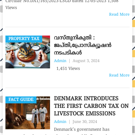
Circular No.DA1/165/2023-LSGD dated 12-05-2023 1,508
Views
Read More
വസ്തുനികുതി :
PROPERTY TAX
ജപ്തി,പ്രോസിക്യൂഷൻ
നടപടികൾ
Admin
|
August 3, 2024
1,451 Views
Read More
DENMARK INTRODUCES
FACT GUIDE
THE FIRST CARBON TAX ON
LIVESTOCK EMISSIONS
Admin
|
June 30, 2024
Denmark’s government has