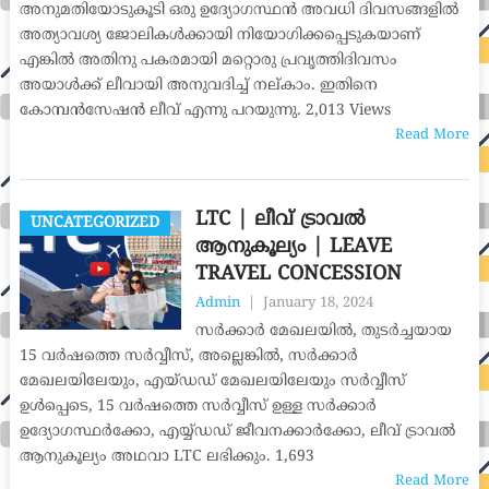
അനുമതിയോടുകൂടി ഒരു ഉദ്യോഗസ്ഥൻ അവധി ദിവസങ്ങളിൽ
അത്യാവശ്യ ജോലികൾക്കായി നിയോഗിക്കപ്പെടുകയാണ്
എങ്കിൽ അതിനു പകരമായി മറ്റൊരു പ്രവൃത്തിദിവസം
അയാൾക്ക് ലീവായി അനുവദിച്ച് നല്കാം. ഇതിനെ
കോമ്പൻസേഷൻ ലീവ് എന്നു പറയുന്നു. 2,013 Views
Read More
LTC | ലീവ് ട്രാവൽ
UNCATEGORIZED
ആനുകൂല്യം | LEAVE
TRAVEL CONCESSION
Admin
|
January 18, 2024
സർക്കാർ മേഖലയിൽ, തുടർച്ചയായ
15 വർഷത്തെ സർവ്വീസ്, അല്ലെങ്കിൽ, സർക്കാർ
മേഖലയിലേയും, എയ്ഡഡ് മേഖലയിലേയും സർവ്വീസ്
ഉൾപ്പെടെ, 15 വർഷത്തെ സർവ്വീസ് ഉള്ള സർക്കാർ
ഉദ്യോഗസ്ഥർക്കോ, എയ്യ്ഡഡ് ജീവനക്കാർക്കോ, ലീവ് ട്രാവൽ
ആനുകൂല്യം അഥവാ LTC ലഭിക്കും. 1,693
Read More