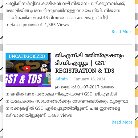
പബ്ലിക് സർവ്വീസ് കമ്മീഷൻ വഴി നിയമനം ലഭിക്കുന്നവർക്ക്,
ജോലിയിൽ പ്രവേശിക്കുന്നതിനുള്ള സമയപരിധി, നിയമന
അധികാരികൾക്ക് 45 ദിവസം വരെ കാലയളവ് നീട്ടി
നല്കാവുന്നതാണ്. 1,365 Views
Read More
ജി.എസ്.ടി രജിസ്ട്രേഷനും
UNCATEGORIZED
ടി.ഡി.എസ്സും | GST
REGISTRATION & TDS
Admin
|
January 18, 2024
ഇന്ത്യയിൽ 01-07-2017 മുതൽ
നിലവിൽ വന്ന പരോക്ഷ നികുതിയാണ് GST. ജി.എസ്.ടി
നിയമപ്രകാരം സാധനങ്ങൾക്കും സേവനങ്ങൾക്കും വ്യത്യസ്ഥ
നിരക്കുകളിൽ GST ഏർപ്പെടുത്തിയിട്ടുണ്ട്. ചില ഇനങ്ങളെ
ഒഴിവാക്കിയിട്ടുമുണ്ട്. 1,463 Views
Read More