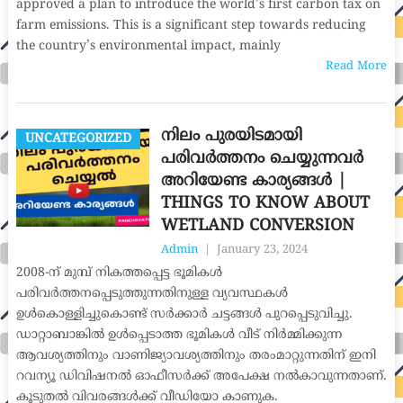
approved a plan to introduce the world’s first carbon tax on
farm emissions. This is a significant step towards reducing
the country’s environmental impact, mainly
Read More
നിലം പുരയിടമായി
UNCATEGORIZED
പരിവർത്തനം ചെയ്യുന്നവർ
അറിയേണ്ട കാര്യങ്ങൾ |
THINGS TO KNOW ABOUT
WETLAND CONVERSION
Admin
|
January 23, 2024
2008-ന് മുമ്പ് നികത്തപ്പെട്ട ഭൂമികൾ
പരിവർത്തനപ്പെടുത്തുന്നതിനുള്ള വ്യവസ്ഥകൾ
ഉൾകൊള്ളിച്ചുകൊണ്ട് സർക്കാർ ചട്ടങ്ങൾ പുറപ്പെടുവിച്ചു.
ഡാറ്റാബാങ്കിൽ ഉൾപ്പെടാത്ത ഭൂമികൾ വീട് നിർമ്മിക്കുന്ന
ആവശ്യത്തിനും വാണിജ്യാവശ്യത്തിനും തരംമാറ്റുന്നതിന് ഇനി
റവന്യൂ ഡിവിഷനൽ ഓഫീസർക്ക് അപേക്ഷ നൽകാവുന്നതാണ്.
കൂടുതൽ വിവരങ്ങൾക്ക് വീഡിയോ കാണുക.