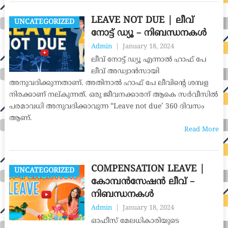
LEAVE NOT DUE | ലീവ്
UNCATEGORIZED
നോട്ട് ഡ്യൂ – നിബന്ധനകൾ
Admin
|
January 18, 2024
ലീവ് നോട്ട് ഡ്യൂ എന്നാൽ ഹാഫ് പേ
ലീവ് അഡ്വാൻസായി
അനുവദിക്കുന്നതാണ്. അതിനാൽ ഹാഫ് പേ ലീവിന്റെ ശമ്പള
നിരക്കാണ് നല്കുന്നത്. ഒരു ജീവനക്കാരന് ആകെ സർവീസിൽ
പരമാവധി അനുവദിക്കാവുന്ന “Leave not due’ 360 ദിവസം
ആണ്.
Read More
COMPENSATION LEAVE |
UNCATEGORIZED
കോമ്പൻസേഷൻ ലീവ് –
നിബന്ധനകൾ
Admin
|
January 18, 2024
ഓഫീസ് മേലധികാരിയുടെ