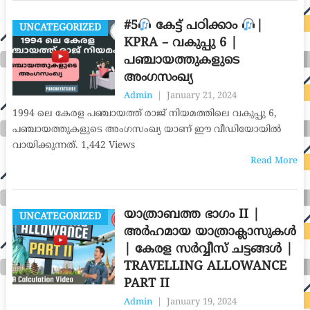
#5
കേട്ട് പഠിക്കാം
|
UNCATEGORIZED
KPRA – വകുപ്പു 6 |
പഞ്ചായത്തുകളുടെ
അംഗസംഖ്യ
Admin
|
January 21, 2024
1994 ലെ കേരള പഞ്ചായത്ത് രാജ് നിയമത്തിലെ വകുപ്പു 6,
പഞ്ചായത്തുകളുടെ അംഗസംഖ്യ യാണ് ഈ വീഡിയോയിൽ
വായിക്കുന്നത്. 1,442 Views
Read More
യാത്രാബത്ത ഭാഗം II |
UNCATEGORIZED
അർഹമായ യാത്രാക്ലാസുകൾ
| കേരള സർവ്വീസ് ചട്ടങ്ങൾ |
TRAVELLING ALLOWANCE
PART II
Admin
|
January 19, 2024